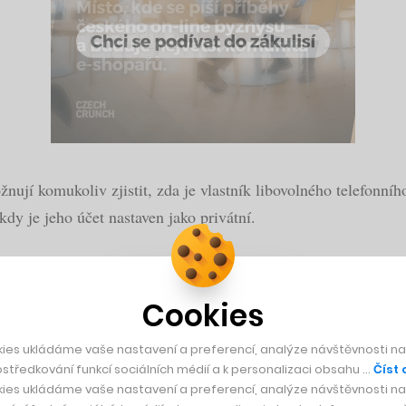
žnují komukoliv zjistit, zda je vlastník libovolného telefonní
 kdy je jeho účet nastaven jako privátní.
noveno maximální počet dotazů a proto nebyl/není problém pou
Cookies
a na svém blogu nyní zveřejnil vyjádření…
ies ukládáme vaše nastavení a preferencí, analýze návštěvnosti naš
ejnila dokumentaci k našemu privátnímu API. Zpráva také zahr
středkování funkcí sociálních médií a k personalizaci obsahu …
Číst 
ies ukládáme vaše nastavení a preferencí, analýze návštěvnosti naš
 telefonních čísel.