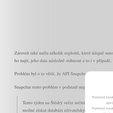
Zároveň také našla několik exploitů, které údajně umo
ho najít, jeho data následně stáhnout a to i v případě,
Problém byl o to větší, že API Snapchatu nemělo sta
Snapchat tento problém v podstatě nepřímo potvrdil 
Pomocí cook
Tento týden na Štědrý večer určitá skupina zveř
zpro
Pomocí cook
možné získat databázi uživatelských jmen a jejich