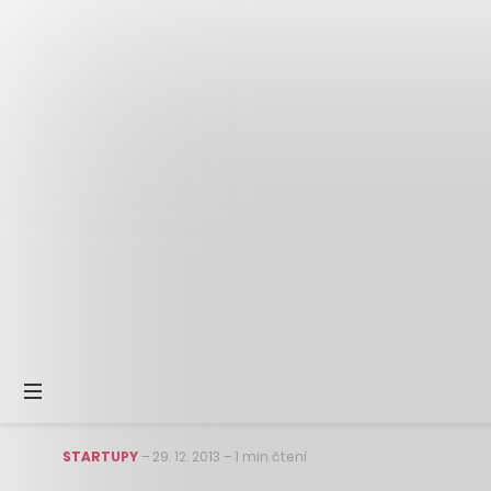
STARTUPY
–
29. 12. 2013
–
1 min čtení