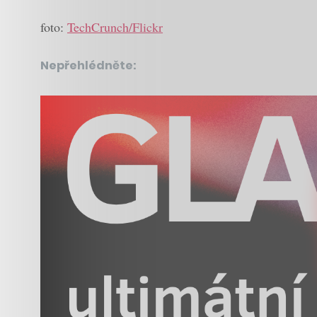
foto:
TechCrunch/Flickr
Nepřehlédněte: