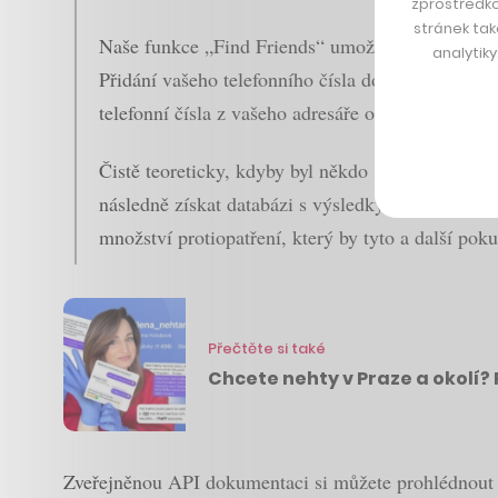
zprostředko
stránek tak
Naše funkce „Find Friends“ umožnuje uživatelům n
analytik
Přidání vašeho telefonního čísla do vašeho Snapch
telefonní čísla z vašeho adresáře ostatním uživa
Čistě teoreticky, kdyby byl někdo schopný hroma
následně získat databázi s výsledky a telefonní 
množství protiopatření, který by tyto a další poku
Přečtěte si také
Chcete nehty v Praze a okolí?
Zveřejněnou API dokumentaci si můžete prohlédnou