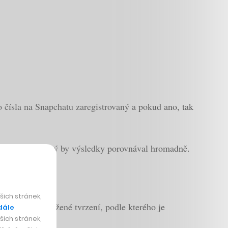
ho čísla na Snapchatu zaregistrovaný a pokud ano, tak
žít script, který by výsledky porovnával hromadně.
ich stránek,
novala nepodložené tvrzení, podle kterého je
dále
ich stránek,