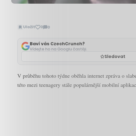
Uložit
0
0
Zobrazit
komentáře
Baví vás CzechCrunch?
Vídejte ho na Googlu častěji.
Sledovat
V průběhu tohoto týdne oběhla internet zpráva o sla
této mezi teenagery stále populárnější mobilní aplikac