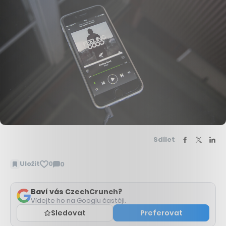
Sdílet
Uložit
0
0
Zobrazit
komentáře
Baví vás CzechCrunch?
Vídejte ho na Googlu častěji.
Sledovat
Preferovat