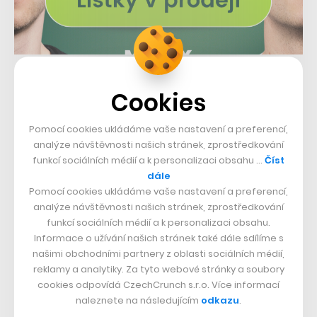
Rozšíření pro iMessage přichází s nejnovější aktualizací
Cookies
Spotify a všem, kteří mají povolenou automatickou
instalaci vybraných aplikací v rozhraní iMessage, se
Pomocí cookies ukládáme vaše nastavení a preferencí,
objeví ihned v příslušném panelu. Pokud ne, je možné
analýze návštěvnosti našich stránek, zprostředkování
funkcí sociálních médií a k personalizaci obsahu …
Číst
si jej zdarma stáhnout z iMessage App Store.
dále
Pomocí cookies ukládáme vaše nastavení a preferencí,
Foto: Olle Eriksson,
Flickr
analýze návštěvnosti našich stránek, zprostředkování
funkcí sociálních médií a k personalizaci obsahu.
Informace o užívání našich stránek také dále sdílíme s
Nepřehlédněte:
našimi obchodními partnery z oblasti sociálních médií,
reklamy a analytiky. Za tyto webové stránky a soubory
cookies odpovídá CzechCrunch s.r.o. Více informací
naleznete na následujícím
odkazu
.