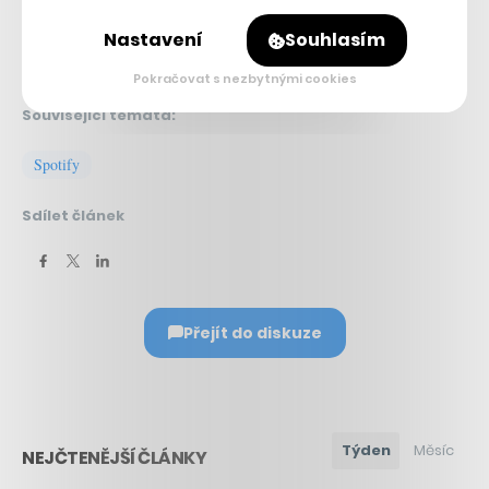
Nastavení
Souhlasím
Pokračovat s nezbytnými cookies
Související témata:
Spotify
Sdílet článek
Přejít do diskuze
Týden
Měsíc
NEJČTENĚJŠÍ ČLÁNKY