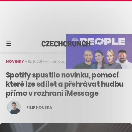
NOVINKY
–
15. 9. 2017
–
1 min čtení
Spotify spustilo novinku, pomocí
které lze sdílet a přehrávat hudbu
přímo v rozhraní iMessage
FILIP HOUSKA