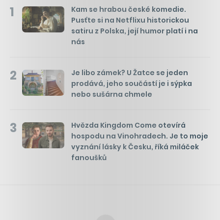
1
Kam se hrabou české komedie.
Pusťte si na Netflixu historickou
satiru z Polska, její humor platí i na
nás
2
Je libo zámek? U Žatce se jeden
prodává, jeho součástí je i sýpka
nebo sušárna chmele
3
Hvězda Kingdom Come otevírá
hospodu na Vinohradech. Je to moje
vyznání lásky k Česku, říká miláček
fanoušků