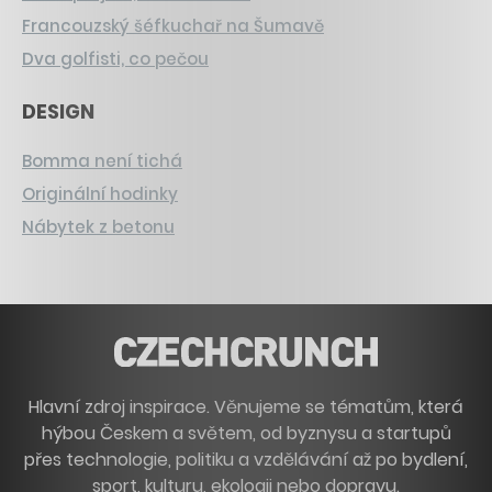
Francouzský šéfkuchař na Šumavě
Dva golfisti, co pečou
DESIGN
Bomma není tichá
Originální hodinky
Nábytek z betonu
Hlavní zdroj inspirace. Věnujeme se tématům, která
hýbou Českem a světem, od byznysu a startupů
přes technologie, politiku a vzdělávání až po bydlení,
sport, kulturu, ekologii nebo dopravu.