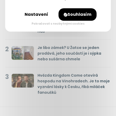
Týden
Měsíc
NEJČTENĚJŠÍ ČLÁNKY
Nastavení
Souhlasím
1
Kam se hrabou české komedie.
Pusťte si na Netflixu historickou
Pokračovat s nezbytnými cookies
satiru z Polska, její humor platí i na
nás
2
Je libo zámek? U Žatce se jeden
prodává, jeho součástí je i sýpka
nebo sušárna chmele
3
Hvězda Kingdom Come otevírá
hospodu na Vinohradech. Je to moje
vyznání lásky k Česku, říká miláček
fanoušků