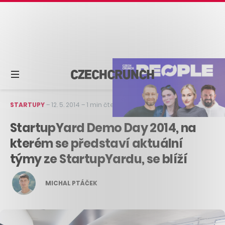
STARTUPY
–
12. 5. 2014
–
1 min čtení
StartupYard Demo Day 2014, na
kterém se představí aktuální
týmy ze StartupYardu, se blíží
MICHAL PTÁČEK