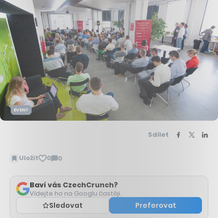
EVENT
Sdílet
Uložit
0
0
Zobrazit
komentáře
Baví vás CzechCrunch?
Vídejte ho na Googlu častěji.
Sledovat
Preferovat