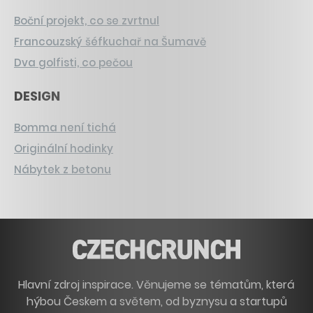
Boční projekt, co se zvrtnul
Francouzský šéfkuchař na Šumavě
Dva golfisti, co pečou
DESIGN
Bomma není tichá
Originální hodinky
Nábytek z betonu
Hlavní zdroj inspirace. Věnujeme se tématům, která
hýbou Českem a světem, od byznysu a startupů