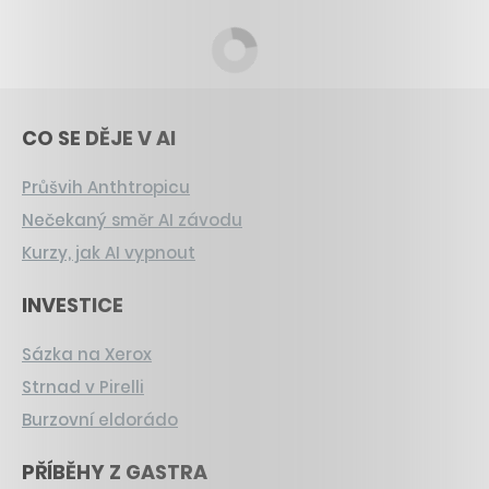
CO SE DĚJE V AI
Průšvih Anthtropicu
Nečekaný směr AI závodu
Kurzy, jak AI vypnout
INVESTICE
Sázka na Xerox
Strnad v Pirelli
Burzovní eldorádo
PŘÍBĚHY Z GASTRA