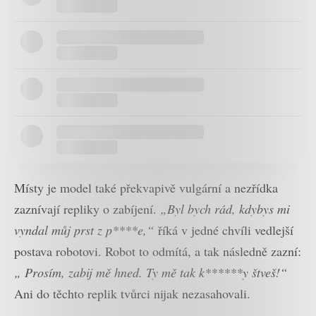
Místy je model také překvapivě vulgární a nezřídka
zaznívají repliky o zabíjení.
„Byl bych rád, kdybys mi
vyndal můj prst z p****e,“
říká v jedné chvíli vedlejší
postava robotovi. Robot to odmítá, a tak následně zazní:
„ Prosím, zabij mě hned. Ty mě tak k******y štveš!“
Ani do těchto replik tvůrci nijak nezasahovali.