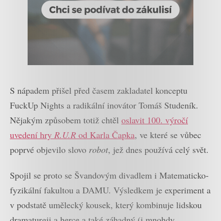
S nápadem přišel před časem zakladatel konceptu
FuckUp Nights a radikální inovátor Tomáš Studeník.
Nějakým způsobem totiž chtěl
oslavit 100. výročí
uvedení hry
R.U.R
od Karla Čapka
, ve které se vůbec
poprvé objevilo slovo
robot
, jež dnes používá celý svět.
Spojil se proto se Švandovým divadlem i Matematicko-
fyzikální fakultou a DAMU. Výsledkem je experiment a
v podstatě umělecký kousek, který kombinuje lidskou
dramaturgii a herce a také záhadný (i mnohdy