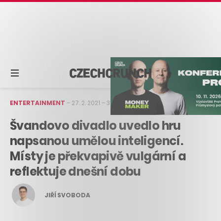
ENTERTAINMENT
–
27. 2. 2021
–
3 min čtení
Švandovo divadlo uvedlo hru
napsanou umělou inteligencí.
Místy je překvapivě vulgární a
reflektuje dnešní dobu
JIŘÍ SVOBODA