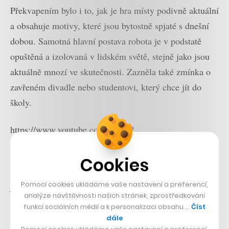
Překvapením bylo i to, jak je hra místy podivně aktuální
a obsahuje motivy, které jsou bytostně spjaté s dnešní
dobou. Samotná hlavní postava robota je v podstatě
opuštěná a izolovaná v lidském světě, stejně jako jsou
aktuálně mnozí ve skutečnosti. Zazněla také zmínka o
zavřeném divadle nebo studentovi, který chce jít do
školy.
https://www.youtube.com/watch?
v=il6EhviERwA&feature=youtu.be
Cookies
Jak na tyto všechny motivy počítač přišel, mohou tvůrci
Pomocí cookies ukládáme vaše nastavení a preferencí,
jen odhadovat. Podle Studeníka je obecný problém
analýze návštěvnosti našich stránek, zprostředkování
umělé inteligence, že jednoduše nerozumí naším
funkcí sociálních médií a k personalizaci obsahu …
Číst
společenským normám a hodnotám a učí se čistě z
dále