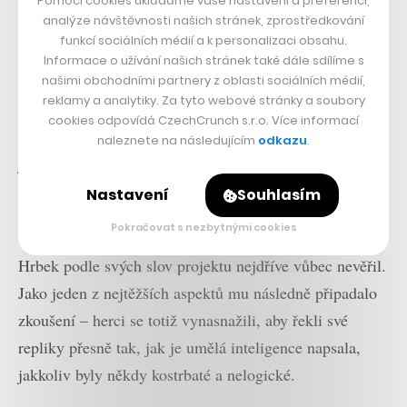
Pomocí cookies ukládáme vaše nastavení a preferencí,
materiálu, který jí je dodán.
analýze návštěvnosti našich stránek, zprostředkování
funkcí sociálních médií a k personalizaci obsahu.
„Jestli počítač má zatím nějaký nedostatek, tak je to
Informace o užívání našich stránek také dále sdílíme s
obrazová představivost, práce se situací,“
řekl v besedě
našimi obchodními partnery z oblasti sociálních médií,
reklamy a analytiky. Za tyto webové stránky a soubory
po premiéře dramaturg hry David Kosťák. Právě práce s
cookies odpovídá CzechCrunch s.r.o. Více informací
kontextem a jistá koherence zatím modelu chybí. I když
naleznete na následujícím
odkazu
.
je možné zpozorovat, že v různých scénách v průběhu
hry (opět bez zásahu člověka) opakuje repliky se
Nastavení
Souhlasím
souslovím „binární já“.
Pokračovat s nezbytnými cookies
Hrbek podle svých slov projektu nejdříve vůbec nevěřil.
Jako jeden z nejtěžších aspektů mu následně připadalo
zkoušení – herci se totiž vynasnažili, aby řekli své
repliky přesně tak, jak je umělá inteligence napsala,
jakkoliv byly někdy kostrbaté a nelogické.