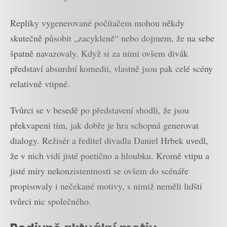
Repliky vygenerované počítačem mohou někdy
skutečně působit „zacykleně“ nebo dojmem, že na sebe
špatně navazovaly. Když si za nimi ovšem divák
představí absurdní komedii, vlastně jsou pak celé scény
relativně vtipné.
Tvůrci se v besedě po představení shodli, že jsou
překvapeni tím, jak dobře je hra schopná generovat
dialogy. Režisér a ředitel divadla Daniel Hrbek uvedl,
že v nich vidí jisté poetično a hloubku. Kromě vtipu a
jisté míry nekonzistentnosti se ovšem do scénáře
propisovaly i nečekané motivy, s nimiž neměli lidští
tvůrci nic společného.