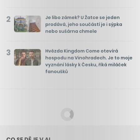
2
Je libo zámek? U Žatce se jeden
prodává, jeho součástí je i sýpka
nebo sušárna chmele
3
Hvězda Kingdom Come otevírá
hospodu na Vinohradech. Je to moje
vyznání lásky k Česku, říká miláček
fanoušků
CO SE DĚJE V AI