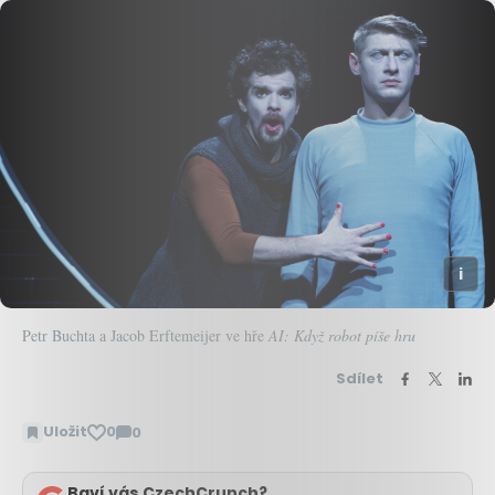
Petr Buchta a Jacob Erftemeijer ve hře
AI: Když robot píše hru
Sdílet
Uložit
0
0
Zobrazit
komentáře
Baví vás CzechCrunch?