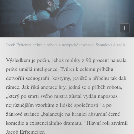
Jacob Erftemeijer hraje robota v netypické inscenaci Švandova divadla
Výsledkem je počin, jehož repliky z 90 procent napsala
právě umělá inteligence. Tvůrci k celému příběhu
dotvořili scénografii, kostýmy, jeviště a příběhu tak dali
rámec. Jak říká anotace hry, jedná se o příběh robota,
„který po smrti svého mistra zůstal vydán napospas
nejrůznějším vzorkům z lidské společnosti​“ a po
žánrové stránce „balancuje na hranici absurdní černé
komedie a existenciálního dramatu.“ Hlavní roli ztvárnil
Jacob Erftemeijer.