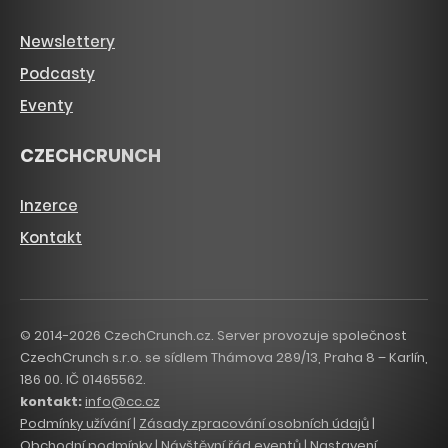
Newslettery
Podcasty
Eventy
CZECHCRUNCH
Inzerce
Kontakt
© 2014-2026 CzechCrunch.cz. Server provozuje společnost
CzechCrunch s.r.o. se sídlem Thámova 289/13, Praha 8 – Karlín,
186 00. IČ 01465562.
kontakt:
info@cc.cz
Podmínky užívání
|
Zásady zpracování osobních údajů
|
Obchodní podmínky
|
Návštěvní řád eventů
|
Nastavení