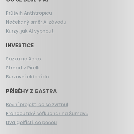
Průšvih Anthtropicu
Nečekaný směr AI závodu
Kurzy, jak AI vypnout
INVESTICE
Sázka na Xerox
Strnad v Pirelli
Burzovní eldorádo
PŘÍBĚHY Z GASTRA
Boční projekt, co se zvrtnul
Francouzský šéfkuchař na Šumavě
Dva golfisti, co pečou