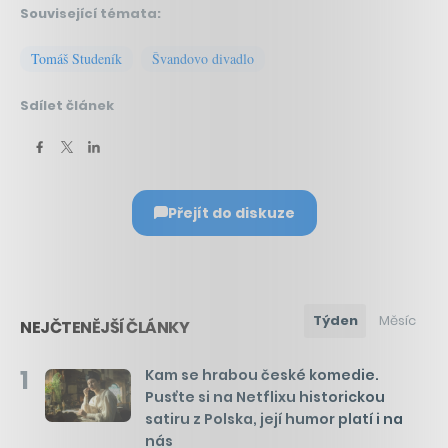
Související témata:
Tomáš Studeník
Švandovo divadlo
Sdílet článek
Přejít do diskuze
Týden
Měsíc
NEJČTENĚJŠÍ ČLÁNKY
1
Kam se hrabou české komedie.
Pusťte si na Netflixu historickou
satiru z Polska, její humor platí i na
nás