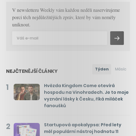
V newsletteru Weekly vám každou neděli naservírujeme
porci těch nejdůležitějších zpráv, které by vám neměly
uniknout.
Týden
Měsíc
NEJČTENĚJŠÍ ČLÁNKY
1
Hvězda Kingdom Come otevírá
hospodu na Vinohradech. Je to moje
vyznání lásky k Česku, říká miláček
fanoušků
2
Startupová apokalypsa: Před lety
měl populární nástroj hodnotu 11