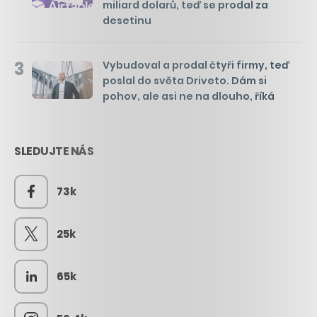
miliard dolarů, teď se prodal za
desetinu
3
Vybudoval a prodal čtyři firmy, teď
poslal do světa Driveto. Dám si
pohov, ale asi ne na dlouho, říká
SLEDUJTE NÁS
73k
25k
65k