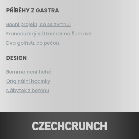
PŘÍBĚHY Z GASTRA
Boční projekt, co se zvrtnul
Francouzský šéfkuchař na Šumavě
Dva golfisti, co pečou
DESIGN
Bomma není tichá
Originální hodinky
Nábytek z betonu