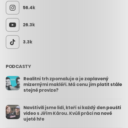
56.4k
26.3k
3.3k
PODCASTY
Realitní trh zpomaluje a je zaplavený
mizernými makléři. Má cenu jim platit stále
stejné provize?
Navštívili jsme lidi, kteří si každý den pouští
video s Jiřím Károu. Kvůli práci na nové
ujeté hře