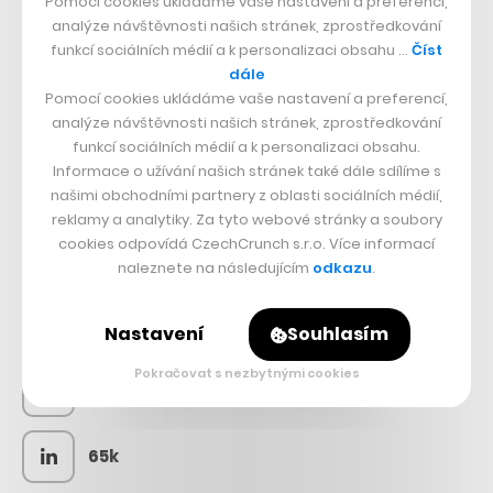
Pomocí cookies ukládáme vaše nastavení a preferencí,
analýze návštěvnosti našich stránek, zprostředkování
funkcí sociálních médií a k personalizaci obsahu …
Číst
dále
Pomocí cookies ukládáme vaše nastavení a preferencí,
analýze návštěvnosti našich stránek, zprostředkování
funkcí sociálních médií a k personalizaci obsahu.
Informace o užívání našich stránek také dále sdílíme s
našimi obchodními partnery z oblasti sociálních médií,
reklamy a analytiky. Za tyto webové stránky a soubory
cookies odpovídá CzechCrunch s.r.o. Více informací
SLEDUJTE NÁS
naleznete na následujícím
odkazu
.
73k
Nastavení
Souhlasím
Pokračovat s nezbytnými cookies
25k
65k