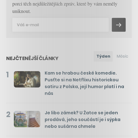
porci těch nejdůležitějších zpráv, které by vám neměly
uniknout.
Týden
Měsíc
NEJČTENĚJŠÍ ČLÁNKY
1
Kam se hrabou české komedie.
Pusťte si na Netflixu historickou
satiru z Polska, její humor platí i na
nás
2
Je libo zámek? U Žatce se jeden
prodává, jeho součástí je i sýpka
nebo sušárna chmele