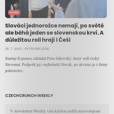
STORY
Slováci jednorožce nemají, po světě
ale běhá jeden se slovenskou krví. A
důležitou roli hrají i Češi
25. 7. 2022
–
PETER BREJČÁK
Startup Exponea zakládal Peter Irikovský, který vedl český
Slevomat. Podpořil jej i nejbohatší Slovák, po akvizici je z firmy
jednorožec.
CZECHCRUNCH WEEKLY
V newsletteru Weekly vám každou neděli naservírujeme