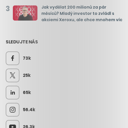
3
Jak vydělat 200 milionů za pár
měsíců? Mladý investor to zvládl s
akciemi Xeroxu, ale chce mnohem víc
SLEDUJTE NÁS
73k
25k
65k
56.4k
26.3k