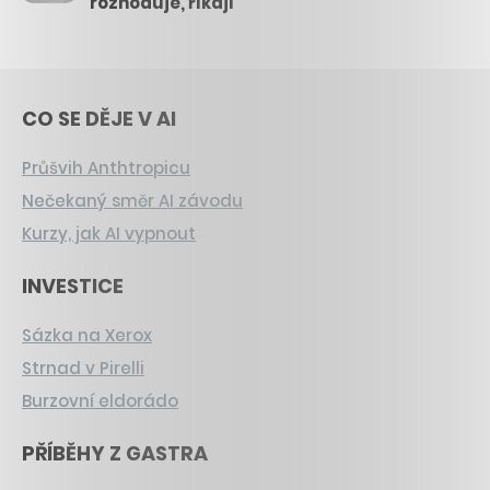
rozhoduje, říkají
CO SE DĚJE V AI
Průšvih Anthtropicu
Nečekaný směr AI závodu
Kurzy, jak AI vypnout
INVESTICE
Sázka na Xerox
Strnad v Pirelli
Burzovní eldorádo
PŘÍBĚHY Z GASTRA