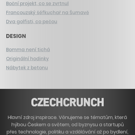
Boční projekt, co se zvrtnul
Francouzský šéfkuchař na Šumavě
Dva golfisti, co pečou
DESIGN
Bomma není tichá
Originální hodinky
Nábytek z betonu
Hlavní zdroj inspirace. Věnujeme se tématům, která
hýbou Českem a světem, od byznysu a startupů
přes technologie, politiku a vzdělávání až po bydlení,