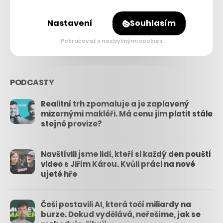
26.3k
Nastavení
Souhlasím
3.3k
Pokračovat s nezbytnými cookies
PODCASTY
Realitní trh zpomaluje a je zaplavený
mizernými makléři. Má cenu jim platit stále
stejné provize?
Navštívili jsme lidi, kteří si každý den pouští
video s Jiřím Károu. Kvůli práci na nové
ujeté hře
Češi postavili AI, která točí miliardy na
burze. Dokud vydělává, neřešíme, jak se