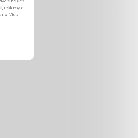
ívání našich
í, reklamy a
r.o. Více