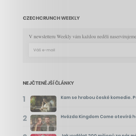
CZECHCRUNCH WEEKLY
V newsletteru Weekly vám každou neděli naservírujeme p
NEJČTENĚJŠÍ ČLÁNKY
1
Kam se hrabou české komedie. Pusť
2
Hvězda Kingdom Come otevírá hos
Jak vydělat 200 milionů za pár m