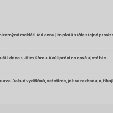
izernými makléři. Má cenu jim platit stále stejné proviz
pouští video s Jiřím Károu. Kvůli práci na nové ujeté hře
a burze. Dokud vydělává, neřešíme, jak se rozhoduje, říkaj