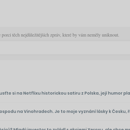
orci těch nejdůležitějších zpráv, které by vám neměly uniknout.
te si na Netflixu historickou satiru z Polska, její humor plat
podu na Vinohradech. Je to moje vyznání lásky k Česku, ř
ěsíců? Mladý investor to zvládl s akciemi Xeroxu, ale chce 