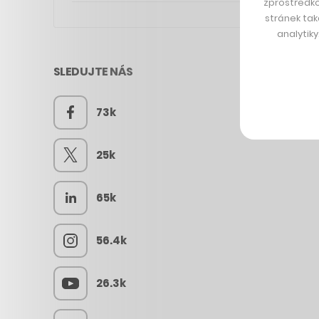
zprostředko
stránek tak
analytik
SLEDUJTE NÁS
73k
25k
65k
56.4k
26.3k