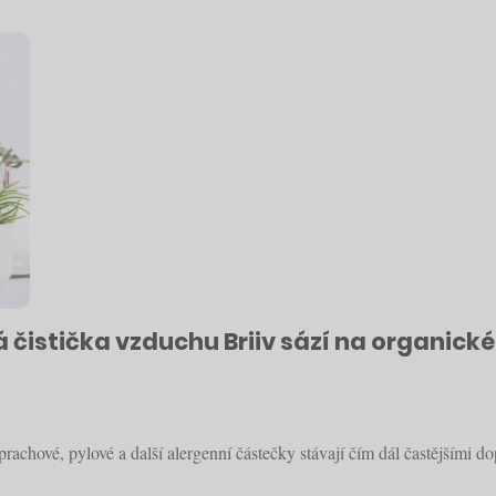
á čistička vzduchu Briiv sází na organick
rachové, pylové a další alergenní částečky stávají čím dál častějšími