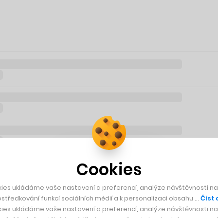
Cookies
ies ukládáme vaše nastavení a preferencí, analýze návštěvnosti naš
středkování funkcí sociálních médií a k personalizaci obsahu …
Číst 
ies ukládáme vaše nastavení a preferencí, analýze návštěvnosti naš