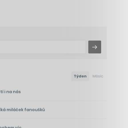
Týden
Měsíc
í i na nás
íká miláček fanoušků
mnohem víc