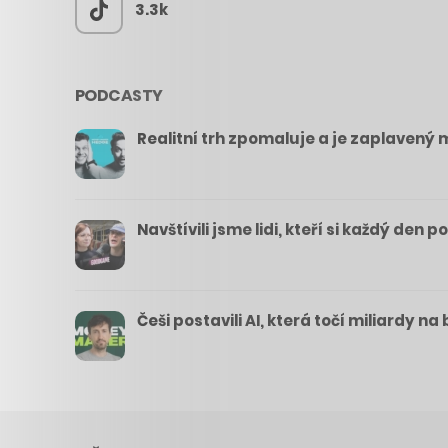
3.3k
PODCASTY
Realitní trh zpomaluje a je zaplavený m
Navštívili jsme lidi, kteří si každý den 
Češi postavili AI, která točí miliardy n