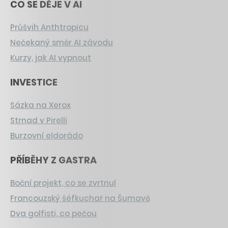
CO SE DĚJE V AI
Průšvih Anthtropicu
Nečekaný směr AI závodu
Kurzy, jak AI vypnout
INVESTICE
Sázka na Xerox
Strnad v Pirelli
Burzovní eldorádo
PŘÍBĚHY Z GASTRA
Boční projekt, co se zvrtnul
Francouzský šéfkuchař na Šumavě
Dva golfisti, co pečou