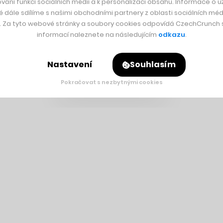
vání funkcí sociálních médií a k personalizaci obsahu. Informace o už
é dále sdílíme s našimi obchodními partnery z oblasti sociálních médi
y. Za tyto webové stránky a soubory cookies odpovídá CzechCrunch s.
informací naleznete na následujícím
odkazu
.
Nastavení
Souhlasím
Pokračovat s nezbytnými cookies