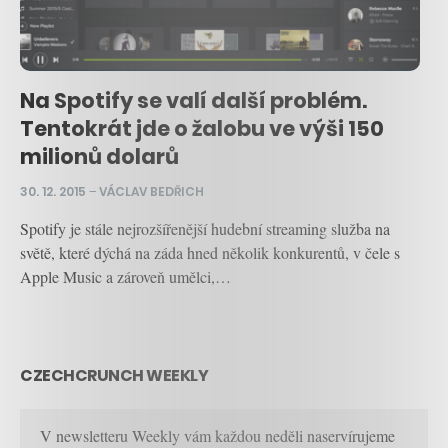
Na Spotify se valí další problém.
Tentokrát jde o žalobu ve výši 150
milionů dolarů
30. 12. 2015
–
VÁCLAV BEDŘICH
Spotify je stále nejrozšířenější hudební streaming služba na
světě, které dýchá na záda hned několik konkurentů, v čele s
Apple Music a zároveň umělci,…
CZECHCRUNCH WEEKLY
V newsletteru Weekly vám každou neděli naservírujeme