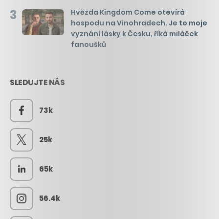
3
Hvězda Kingdom Come otevírá
hospodu na Vinohradech. Je to moje
vyznání lásky k Česku, říká miláček
fanoušků
SLEDUJTE NÁS
73k
25k
65k
56.4k