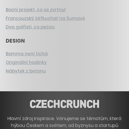
Boční projekt, co se zvrtnul
Francouzský šéfkuchař na Šumavě
Dva golfisti, co pečou
DESIGN
Bomma není tichá
Originální hodinky
Nábytek z betonu
Hlavní zdroj inspirace. Věnujeme se tématům, která
hýbou Českem a světem, od byznysu a startupů