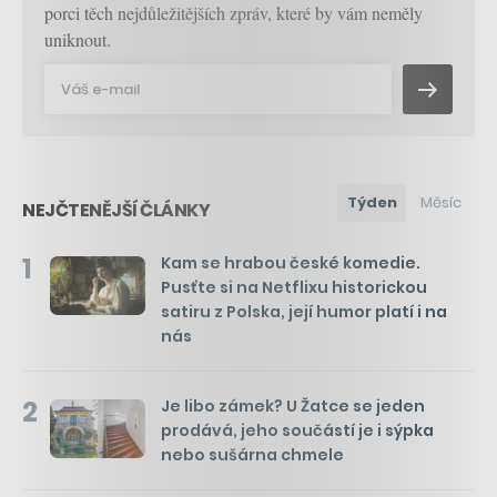
porci těch nejdůležitějších zpráv, které by vám neměly
uniknout.
Týden
Měsíc
NEJČTENĚJŠÍ ČLÁNKY
1
Kam se hrabou české komedie.
Pusťte si na Netflixu historickou
satiru z Polska, její humor platí i na
nás
2
Je libo zámek? U Žatce se jeden
prodává, jeho součástí je i sýpka
nebo sušárna chmele