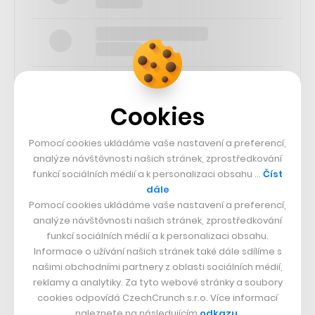
Cookies
SLEDUJTE NÁS
Pomocí cookies ukládáme vaše nastavení a preferencí,
analýze návštěvnosti našich stránek, zprostředkování
funkcí sociálních médií a k personalizaci obsahu …
Číst
73k
dále
Pomocí cookies ukládáme vaše nastavení a preferencí,
25k
analýze návštěvnosti našich stránek, zprostředkování
funkcí sociálních médií a k personalizaci obsahu.
Informace o užívání našich stránek také dále sdílíme s
65k
našimi obchodními partnery z oblasti sociálních médií,
reklamy a analytiky. Za tyto webové stránky a soubory
cookies odpovídá CzechCrunch s.r.o. Více informací
56.4k
naleznete na následujícím
odkazu
.