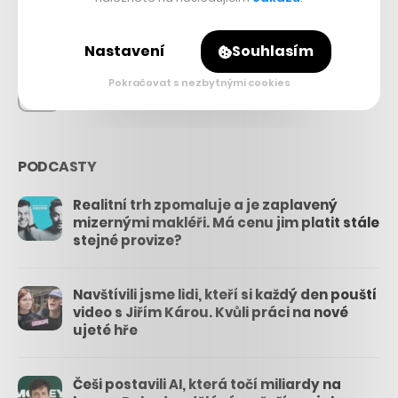
26.3k
Nastavení
Souhlasím
Pokračovat s nezbytnými cookies
3.3k
PODCASTY
Realitní trh zpomaluje a je zaplavený
mizernými makléři. Má cenu jim platit stále
stejné provize?
Navštívili jsme lidi, kteří si každý den pouští
video s Jiřím Károu. Kvůli práci na nové
ujeté hře
Češi postavili AI, která točí miliardy na