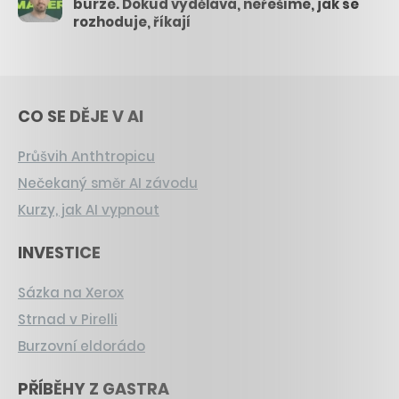
burze. Dokud vydělává, neřešíme, jak se
rozhoduje, říkají
CO SE DĚJE V AI
Průšvih Anthtropicu
Nečekaný směr AI závodu
Kurzy, jak AI vypnout
INVESTICE
Sázka na Xerox
Strnad v Pirelli
Burzovní eldorádo
PŘÍBĚHY Z GASTRA