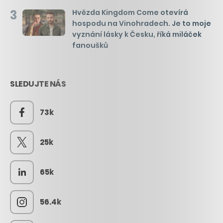
3
Hvězda Kingdom Come otevírá
hospodu na Vinohradech. Je to moje
vyznání lásky k Česku, říká miláček
fanoušků
SLEDUJTE NÁS
73k
25k
65k
56.4k