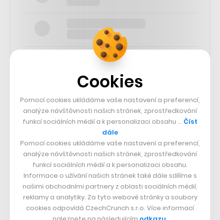
Cookies
SLEDUJTE NÁS
Pomocí cookies ukládáme vaše nastavení a preferencí,
analýze návštěvnosti našich stránek, zprostředkování
funkcí sociálních médií a k personalizaci obsahu …
Číst
73k
dále
Pomocí cookies ukládáme vaše nastavení a preferencí,
25k
analýze návštěvnosti našich stránek, zprostředkování
funkcí sociálních médií a k personalizaci obsahu.
Informace o užívání našich stránek také dále sdílíme s
65k
našimi obchodními partnery z oblasti sociálních médií,
reklamy a analytiky. Za tyto webové stránky a soubory
cookies odpovídá CzechCrunch s.r.o. Více informací
56.4k
naleznete na následujícím
odkazu
.