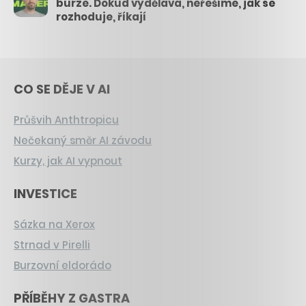
burze. Dokud vydělává, neřešíme, jak se
rozhoduje, říkají
CO SE DĚJE V AI
Průšvih Anthtropicu
Nečekaný směr AI závodu
Kurzy, jak AI vypnout
INVESTICE
Sázka na Xerox
Strnad v Pirelli
Burzovní eldorádo
PŘÍBĚHY Z GASTRA