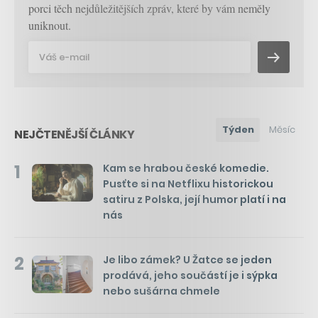
porci těch nejdůležitějších zpráv, které by vám neměly
uniknout.
Týden
Měsíc
NEJČTENĚJŠÍ ČLÁNKY
1
Kam se hrabou české komedie.
Pusťte si na Netflixu historickou
satiru z Polska, její humor platí i na
nás
2
Je libo zámek? U Žatce se jeden
prodává, jeho součástí je i sýpka
nebo sušárna chmele