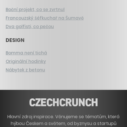
Boční projekt, co se zvrtnul
Francouzský šéfkuchař na Šumavě
Dva golfisti, co pečou
DESIGN
Bomma není tichá
Originální hodinky
Nábytek z betonu
Hlavní zdroj inspirace. Věnujeme se tématům, která
hýbou Českem a světem, od byznysu a startupů