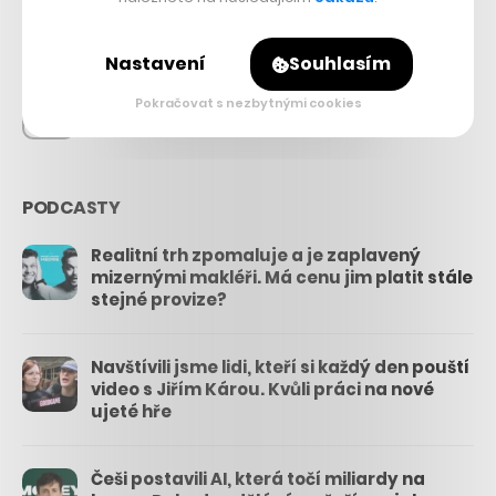
26.3k
Nastavení
Souhlasím
Pokračovat s nezbytnými cookies
3.3k
PODCASTY
Realitní trh zpomaluje a je zaplavený
mizernými makléři. Má cenu jim platit stále
stejné provize?
Navštívili jsme lidi, kteří si každý den pouští
video s Jiřím Károu. Kvůli práci na nové
ujeté hře
Češi postavili AI, která točí miliardy na