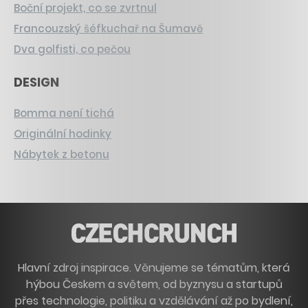
Boční projekt, co se zvrtnul
Francouzský šéfkuchař na Šumavě
Dva golfisti, co pečou
DESIGN
Bomma není tichá
Originální hodinky
Nábytek z betonu
Hlavní zdroj inspirace. Věnujeme se tématům, která
hýbou Českem a světem, od byznysu a startupů
přes technologie, politiku a vzdělávání až po bydlení,