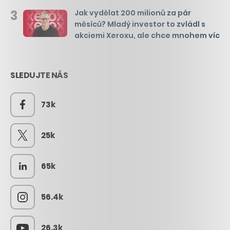
3
Jak vydělat 200 milionů za pár
měsíců? Mladý investor to zvládl s
akciemi Xeroxu, ale chce mnohem víc
SLEDUJTE NÁS
73k
25k
65k
56.4k
26.3k