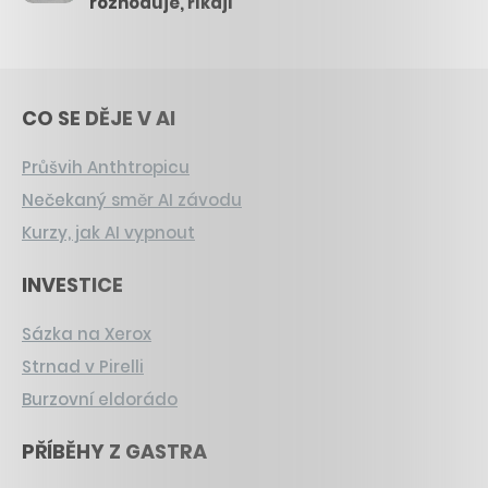
rozhoduje, říkají
CO SE DĚJE V AI
Průšvih Anthtropicu
Nečekaný směr AI závodu
Kurzy, jak AI vypnout
INVESTICE
Sázka na Xerox
Strnad v Pirelli
Burzovní eldorádo
PŘÍBĚHY Z GASTRA