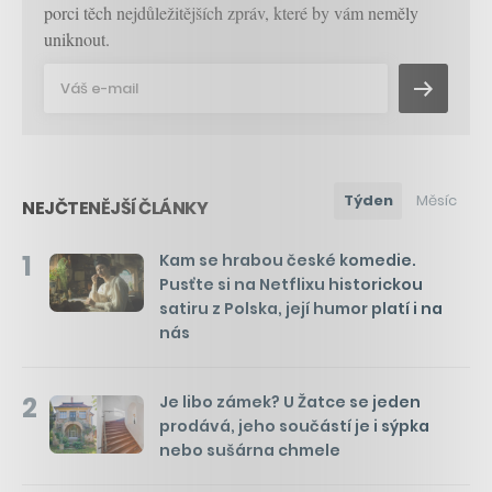
porci těch nejdůležitějších zpráv, které by vám neměly
uniknout.
Týden
Měsíc
NEJČTENĚJŠÍ ČLÁNKY
1
Kam se hrabou české komedie.
Pusťte si na Netflixu historickou
satiru z Polska, její humor platí i na
nás
2
Je libo zámek? U Žatce se jeden
prodává, jeho součástí je i sýpka
nebo sušárna chmele