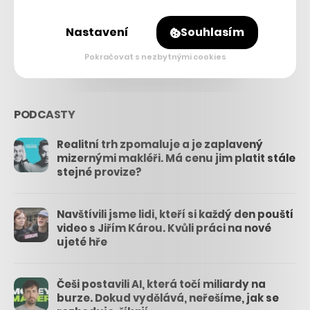
26.3k
Nastavení
Souhlasím
3.3k
Pokračovat s nezbytnými cookies
PODCASTY
Realitní trh zpomaluje a je zaplavený
mizernými makléři. Má cenu jim platit stále
stejné provize?
Navštívili jsme lidi, kteří si každý den pouští
video s Jiřím Károu. Kvůli práci na nové
ujeté hře
Češi postavili AI, která točí miliardy na
burze. Dokud vydělává, neřešíme, jak se