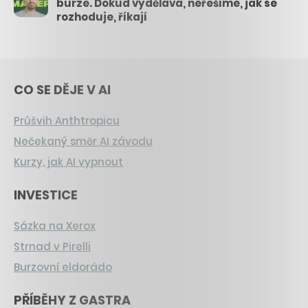
burze. Dokud vydělává, neřešíme, jak se
rozhoduje, říkají
CO SE DĚJE V AI
Průšvih Anthtropicu
Nečekaný směr AI závodu
Kurzy, jak AI vypnout
INVESTICE
Sázka na Xerox
Strnad v Pirelli
Burzovní eldorádo
PŘÍBĚHY Z GASTRA