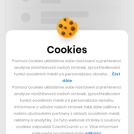
Cookies
SLEDUJTE NÁS
Pomocí cookies ukládáme vaše nastavení a preferencí,
analýze návštěvnosti našich stránek, zprostředkování
funkcí sociálních médií a k personalizaci obsahu …
Číst
73k
dále
Pomocí cookies ukládáme vaše nastavení a preferencí,
25k
analýze návštěvnosti našich stránek, zprostředkování
funkcí sociálních médií a k personalizaci obsahu.
Informace o užívání našich stránek také dále sdílíme s
65k
našimi obchodními partnery z oblasti sociálních médií,
reklamy a analytiky. Za tyto webové stránky a soubory
cookies odpovídá CzechCrunch s.r.o. Více informací
56.4k
naleznete na následujícím
odkazu
.