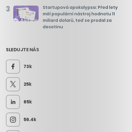
3
Startupová apokalypsa: Před lety
měl populární nástroj hodnotu 11
miliard dolarů, teď se prodal za
desetinu
SLEDUJTE NÁS
73k
25k
65k
56.4k