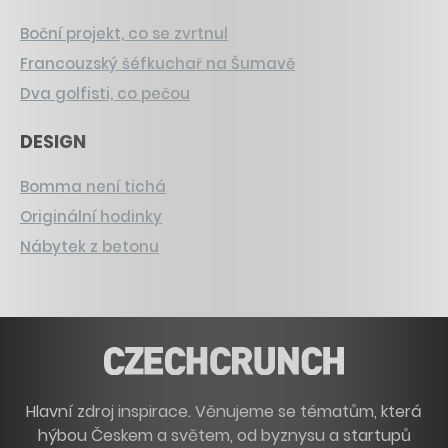
Boční projekt, co se zvrtnul
Francouzský šéfkuchař na Šumavě
Dva golfisti, co pečou
DESIGN
Bomma není tichá
Originální hodinky
Nábytek z betonu
Hlavní zdroj inspirace. Věnujeme se tématům, která
hýbou Českem a světem, od byznysu a startupů