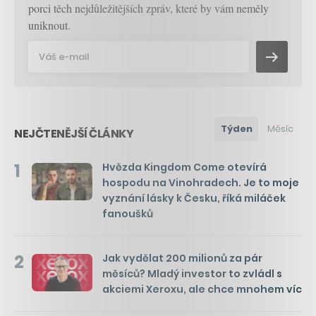
porci těch nejdůležitějších zpráv, které by vám neměly
uniknout.
Týden
Měsíc
NEJČTENĚJŠÍ ČLÁNKY
1
Hvězda Kingdom Come otevírá
hospodu na Vinohradech. Je to moje
vyznání lásky k Česku, říká miláček
fanoušků
2
Jak vydělat 200 milionů za pár
měsíců? Mladý investor to zvládl s
akciemi Xeroxu, ale chce mnohem víc