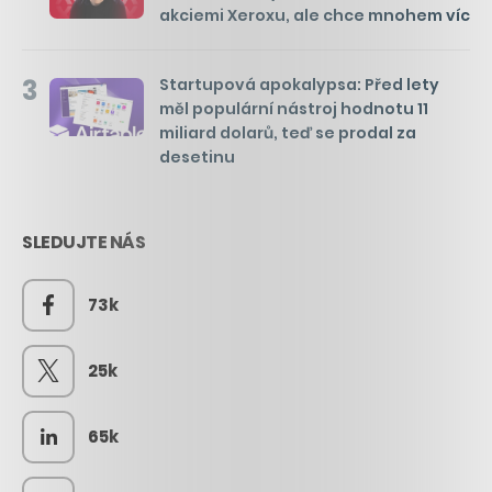
akciemi Xeroxu, ale chce mnohem víc
3
Startupová apokalypsa: Před lety
měl populární nástroj hodnotu 11
miliard dolarů, teď se prodal za
desetinu
SLEDUJTE NÁS
73k
25k
65k