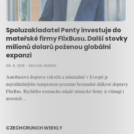
Spoluzakladatel Penty investuje do
mateřské firmy FlixBusu. Další stovky
milionů dolarů poženou globální
expanzi
09. 8. 2019
–
MICHAL MAREK
Autobusová doprava vzkvétá a minimálně v Evropě je
nejviditelnějším šampionem pozemní hromadné dálkové dopravy
FlixBus. Rychlého rozmachu mladé německé firmy si všímají i
investoři…
CZECHCRUNCH WEEKLY