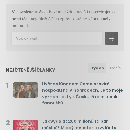
V newsletteru Weekly vám každou neděli naservírujeme
porci těch nejdůležitějších zpráv, které by vám neměly
uniknout.
Týden
Měsíc
NEJČTENĚJŠÍ ČLÁNKY
1
Hvězda Kingdom Come otevírá
hospodu na Vinohradech. Je to moje
vyznání lásky k Česku, říká miláček
fanoušků
2
Jak vydělat 200 milionů za pár
měsíců? Mladý investor to zvládl s