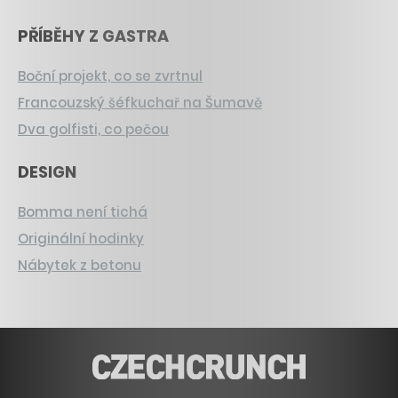
PŘÍBĚHY Z GASTRA
Boční projekt, co se zvrtnul
Francouzský šéfkuchař na Šumavě
Dva golfisti, co pečou
DESIGN
Bomma není tichá
Originální hodinky
Nábytek z betonu