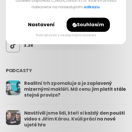
cookies odpovídá CzechCrunch s.r.o. Více informací
naleznete na následujícím
odkazu
.
56.4k
Nastavení
Souhlasím
26.3k
Pokračovat s nezbytnými cookies
3.3k
PODCASTY
Realitní trh zpomaluje a je zaplavený
mizernými makléři. Má cenu jim platit stále
stejné provize?
Navštívili jsme lidi, kteří si každý den pouští
video s Jiřím Károu. Kvůli práci na nové
ujeté hře