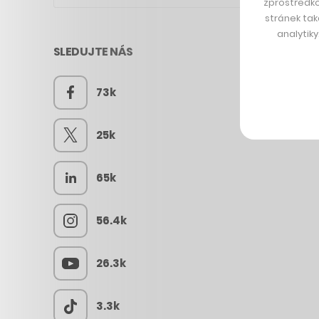
zprostředko
stránek tak
analytik
SLEDUJTE NÁS
73k
25k
65k
56.4k
26.3k
3.3k