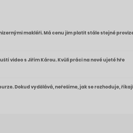
izernými makléři. Má cenu jim platit stále stejné proviz
pouští video s Jiřím Károu. Kvůli práci na nové ujeté hře
a burze. Dokud vydělává, neřešíme, jak se rozhoduje, říkaj