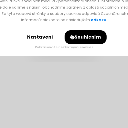
vání funkcí sociálních médií a k personalizaci obsahu. Informace o už
é dále sdílíme s našimi obchodními partnery z oblasti sociálních médi
y. Za tyto webové stránky a soubory cookies odpovídá CzechCrunch s.
informací naleznete na následujícím
odkazu
.
Nastavení
Souhlasím
Pokračovat s nezbytnými cookies