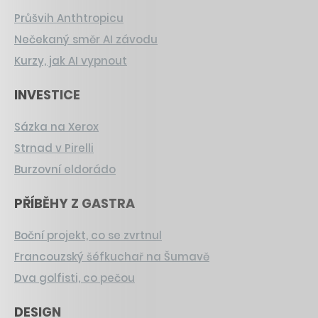
Průšvih Anthtropicu
Nečekaný směr AI závodu
Kurzy, jak AI vypnout
INVESTICE
Sázka na Xerox
Strnad v Pirelli
Burzovní eldorádo
PŘÍBĚHY Z GASTRA
Boční projekt, co se zvrtnul
Francouzský šéfkuchař na Šumavě
Dva golfisti, co pečou
DESIGN