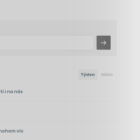
Týden
Měsíc
í i na nás
mnohem víc