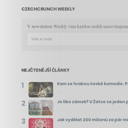
CZECHCRUNCH WEEKLY
V newsletteru Weekly vám každou neděli naservírujeme p
NEJČTENĚJŠÍ ČLÁNKY
1
Kam se hrabou české komedie. Pusť
2
Je libo zámek? U Žatce se jeden 
3
Jak vydělat 200 milionů za pár m