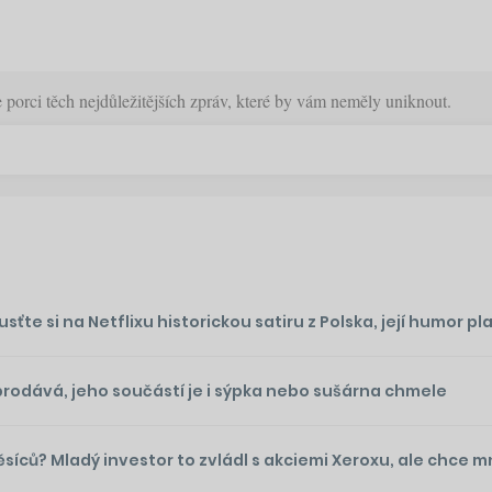
orci těch nejdůležitějších zpráv, které by vám neměly uniknout.
te si na Netflixu historickou satiru z Polska, její humor plat
prodává, jeho součástí je i sýpka nebo sušárna chmele
ěsíců? Mladý investor to zvládl s akciemi Xeroxu, ale chce 