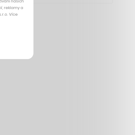
ívání našich
í, reklamy a
r.o. Více