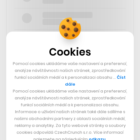
Cookies
SLEDUJTE NÁS
Pomocí cookies ukládáme vaše nastavení a preferencí,
analýze návštěvnosti našich stránek, zprostředkování
funkcí sociálních médií a k personalizaci obsahu …
Číst
73k
dále
Pomocí cookies ukládáme vaše nastavení a preferencí,
25k
analýze návštěvnosti našich stránek, zprostředkování
funkcí sociálních médií a k personalizaci obsahu.
Informace o užívání našich stránek také dále sdílíme s
65k
našimi obchodními partnery z oblasti sociálních médií,
reklamy a analytiky. Za tyto webové stránky a soubory
cookies odpovídá CzechCrunch s.r.o. Více informací
56.4k
naleznete na následujícím
odkazu
.