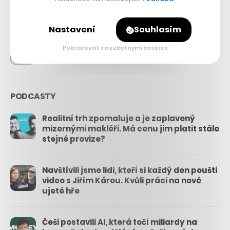
26.3k
Nastavení
Souhlasím
Pokračovat s nezbytnými cookies
3.3k
PODCASTY
Realitní trh zpomaluje a je zaplavený
mizernými makléři. Má cenu jim platit stále
stejné provize?
Navštívili jsme lidi, kteří si každý den pouští
video s Jiřím Károu. Kvůli práci na nové
ujeté hře
Češi postavili AI, která točí miliardy na