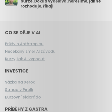
burze. Dokud vydělává, neřešíme, jak se
rozhoduje, říkají
CO SE DĚJE V AI
Průšvih Anthtropicu
Nečekaný směr AI závodu
Kurzy, jak AI vypnout
INVESTICE
Sázka na Xerox
Strnad v Pirelli
Burzovní eldorádo
PŘÍBĚHY Z GASTRA