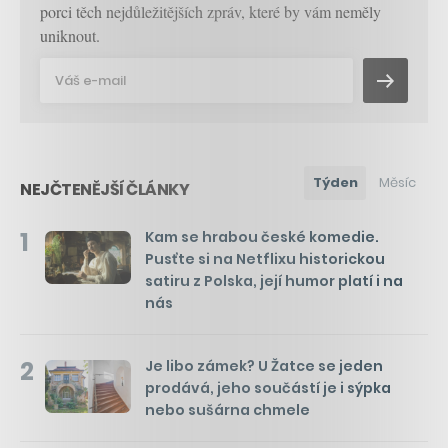
porci těch nejdůležitějších zpráv, které by vám neměly
uniknout.
Týden
Měsíc
NEJČTENĚJŠÍ ČLÁNKY
1
Kam se hrabou české komedie.
Pusťte si na Netflixu historickou
satiru z Polska, její humor platí i na
nás
2
Je libo zámek? U Žatce se jeden
prodává, jeho součástí je i sýpka
nebo sušárna chmele