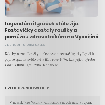
Legendární Igráček stále žije.
Postavičky dostaly roušky a
pomůžou zdravotníkům na Vysočině
29. 3. 2020
–
MICHAL MAREK
Kdo by neznal Igráčky… Osmicentimetrové figurky Igráčků
poprvé spatřily světlo světa již v roce 1976, kdy jejich výrobu
zahájila firma Igra Praha. Jednalo se…
CZECHCRUNCH WEEKLY
V newsletteru Weekly vám každou neděli naservírujeme