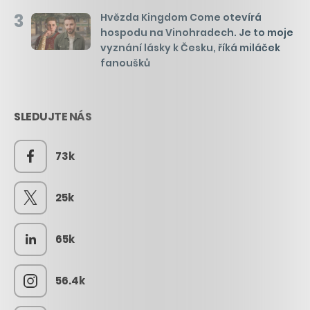
3
Hvězda Kingdom Come otevírá
hospodu na Vinohradech. Je to moje
vyznání lásky k Česku, říká miláček
fanoušků
SLEDUJTE NÁS
73k
25k
65k
56.4k