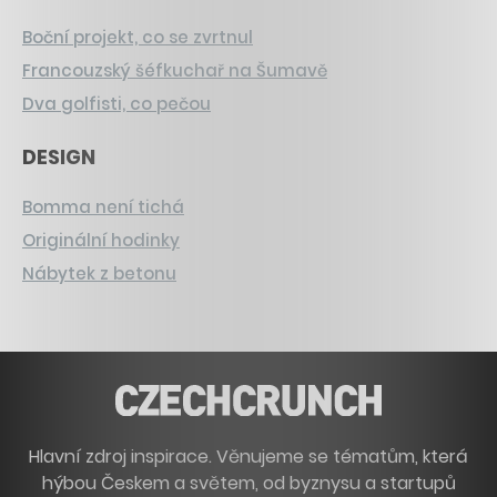
Boční projekt, co se zvrtnul
Francouzský šéfkuchař na Šumavě
Dva golfisti, co pečou
DESIGN
Bomma není tichá
Originální hodinky
Nábytek z betonu
Hlavní zdroj inspirace. Věnujeme se tématům, která
hýbou Českem a světem, od byznysu a startupů