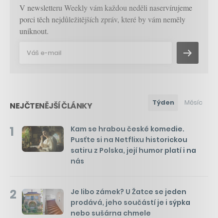
V newsletteru Weekly vám každou neděli naservírujeme
porci těch nejdůležitějších zpráv, které by vám neměly
uniknout.
Týden
Měsíc
NEJČTENĚJŠÍ ČLÁNKY
1
Kam se hrabou české komedie.
Pusťte si na Netflixu historickou
satiru z Polska, její humor platí i na
nás
2
Je libo zámek? U Žatce se jeden
prodává, jeho součástí je i sýpka
nebo sušárna chmele