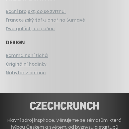
Boční projekt, co se zvrtnul
Francouzský šéfkuchař na Šumavě
Dva golfisti, co pečou
DESIGN
Bomma není tichá
Originální hodinky
Nábytek z betonu
Hlavní zdroj inspirace. Věnujeme se tématům, která
hýbou Českem a světem, od byznysu a startupů