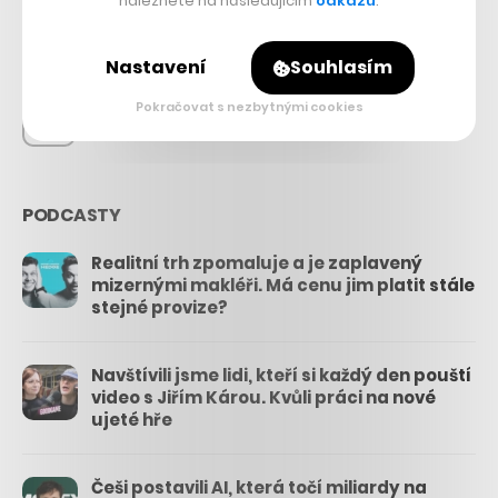
naleznete na následujícím
odkazu
.
26.3k
Nastavení
Souhlasím
Pokračovat s nezbytnými cookies
3.3k
PODCASTY
Realitní trh zpomaluje a je zaplavený
mizernými makléři. Má cenu jim platit stále
stejné provize?
Navštívili jsme lidi, kteří si každý den pouští
video s Jiřím Károu. Kvůli práci na nové
ujeté hře
Češi postavili AI, která točí miliardy na