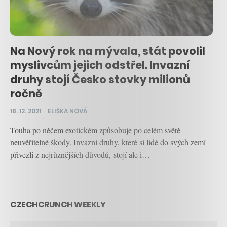
Na Nový rok na mývala, stát povolil
myslivcům jejich odstřel. Invazní
druhy stojí Česko stovky milionů
ročně
18. 12. 2021
–
ELIŠKA NOVÁ
Touha po něčem exotickém způsobuje po celém světě
neuvěřitelné škody. Invazní druhy, které si lidé do svých zemí
přivezli z nejrůznějších důvodů, stojí ale i…
CZECHCRUNCH WEEKLY