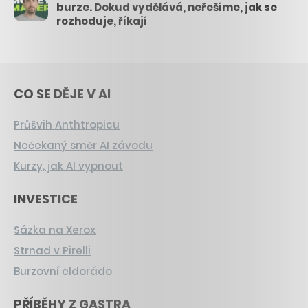
burze. Dokud vydělává, neřešíme, jak se
rozhoduje, říkají
CO SE DĚJE V AI
Průšvih Anthtropicu
Nečekaný směr AI závodu
Kurzy, jak AI vypnout
INVESTICE
Sázka na Xerox
Strnad v Pirelli
Burzovní eldorádo
PŘÍBĚHY Z GASTRA