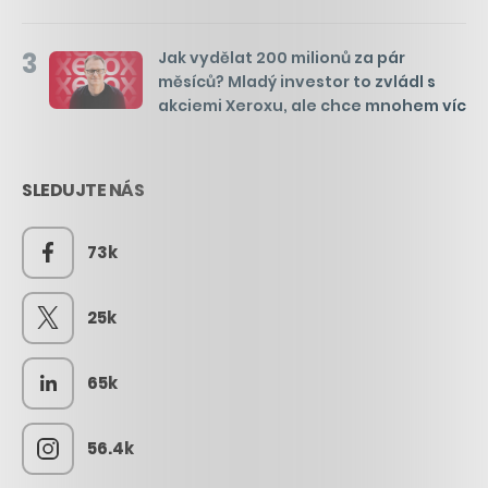
3
Jak vydělat 200 milionů za pár
měsíců? Mladý investor to zvládl s
akciemi Xeroxu, ale chce mnohem víc
SLEDUJTE NÁS
73k
25k
65k
56.4k