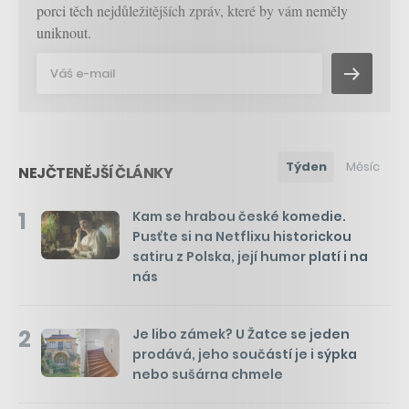
porci těch nejdůležitějších zpráv, které by vám neměly
uniknout.
Týden
Měsíc
NEJČTENĚJŠÍ ČLÁNKY
1
Kam se hrabou české komedie.
Pusťte si na Netflixu historickou
satiru z Polska, její humor platí i na
nás
2
Je libo zámek? U Žatce se jeden
prodává, jeho součástí je i sýpka
nebo sušárna chmele