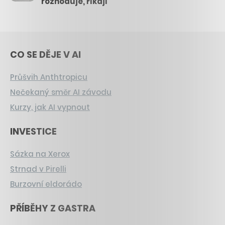
rozhoduje, říkají
CO SE DĚJE V AI
Průšvih Anthtropicu
Nečekaný směr AI závodu
Kurzy, jak AI vypnout
INVESTICE
Sázka na Xerox
Strnad v Pirelli
Burzovní eldorádo
PŘÍBĚHY Z GASTRA