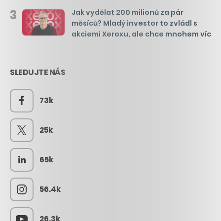
3
Jak vydělat 200 milionů za pár
měsíců? Mladý investor to zvládl s
akciemi Xeroxu, ale chce mnohem víc
SLEDUJTE NÁS
73k
25k
65k
56.4k
26.3k