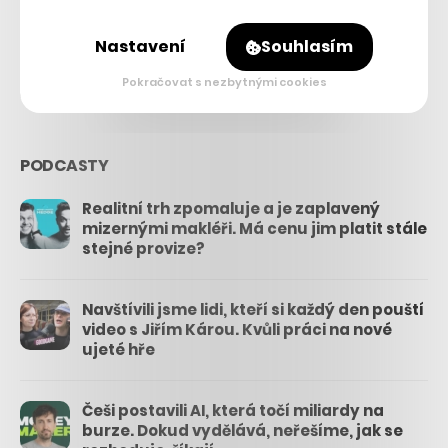
26.3k
Nastavení
Souhlasím
3.3k
Pokračovat s nezbytnými cookies
PODCASTY
Realitní trh zpomaluje a je zaplavený
mizernými makléři. Má cenu jim platit stále
stejné provize?
Navštívili jsme lidi, kteří si každý den pouští
video s Jiřím Károu. Kvůli práci na nové
ujeté hře
Češi postavili AI, která točí miliardy na
burze. Dokud vydělává, neřešíme, jak se