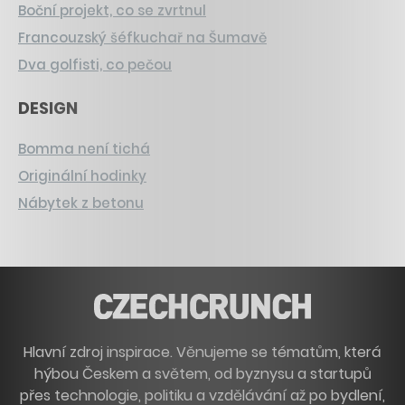
Boční projekt, co se zvrtnul
Francouzský šéfkuchař na Šumavě
Dva golfisti, co pečou
DESIGN
Bomma není tichá
Originální hodinky
Nábytek z betonu
Hlavní zdroj inspirace. Věnujeme se tématům, která
hýbou Českem a světem, od byznysu a startupů
přes technologie, politiku a vzdělávání až po bydlení,