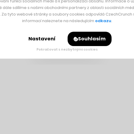
vání funkcí sociálních médií a k personalizaci obsahu. Informace o už
é dále sdílíme s našimi obchodními partnery z oblasti sociálních médi
y. Za tyto webové stránky a soubory cookies odpovídá CzechCrunch s.
informací naleznete na následujícím
odkazu
.
Nastavení
Souhlasím
Pokračovat s nezbytnými cookies