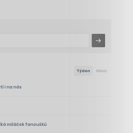
Týden
Měsíc
í i na nás
íká miláček fanoušků