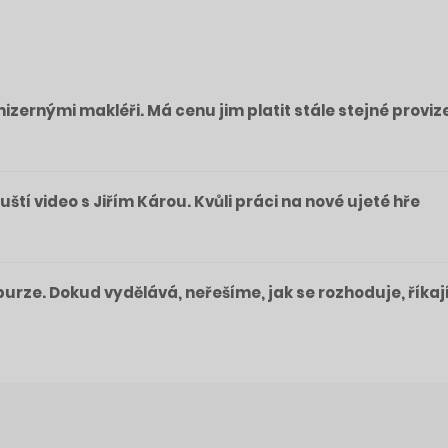
izernými makléři. Má cenu jim platit stále stejné proviz
pouští video s Jiřím Károu. Kvůli práci na nové ujeté hře
a burze. Dokud vydělává, neřešíme, jak se rozhoduje, říkaj