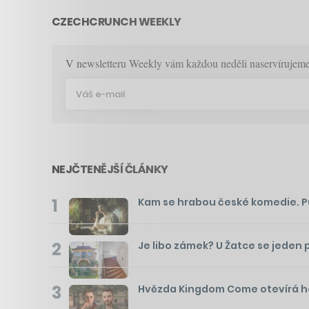
CZECHCRUNCH WEEKLY
V newsletteru Weekly vám každou neděli naservírujeme p
NEJČTENĚJŠÍ ČLÁNKY
1
Kam se hrabou české komedie. Pusť
2
Je libo zámek? U Žatce se jeden 
3
Hvězda Kingdom Come otevírá hos