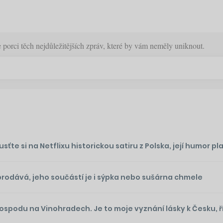
orci těch nejdůležitějších zpráv, které by vám neměly uniknout.
te si na Netflixu historickou satiru z Polska, její humor plat
prodává, jeho součástí je i sýpka nebo sušárna chmele
podu na Vinohradech. Je to moje vyznání lásky k Česku, ř