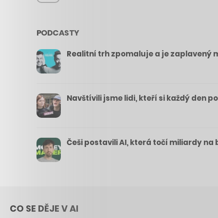
PODCASTY
Realitní trh zpomaluje a je zaplavený m
Navštívili jsme lidi, kteří si každý den 
Češi postavili AI, která točí miliardy n
CO SE DĚJE V AI