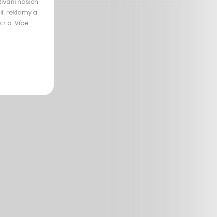
ívání našich
í, reklamy a
r.o. Více