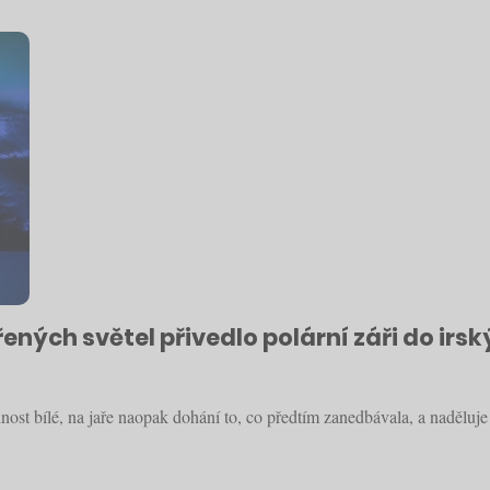
řených světel přivedlo polární záři do ir
nost bílé, na jaře naopak dohání to, co předtím zanedbávala, a nadělu