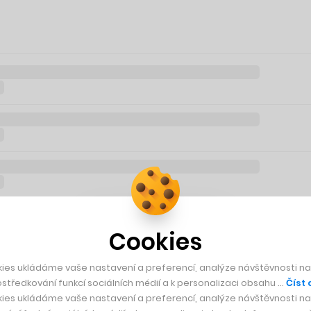
Cookies
ies ukládáme vaše nastavení a preferencí, analýze návštěvnosti naš
středkování funkcí sociálních médií a k personalizaci obsahu …
Číst 
ies ukládáme vaše nastavení a preferencí, analýze návštěvnosti naš