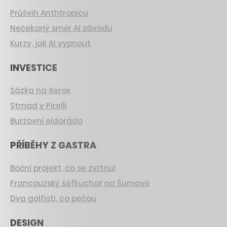
Průšvih Anthtropicu
Nečekaný směr AI závodu
Kurzy, jak AI vypnout
INVESTICE
Sázka na Xerox
Strnad v Pirelli
Burzovní eldorádo
PŘÍBĚHY Z GASTRA
Boční projekt, co se zvrtnul
Francouzský šéfkuchař na Šumavě
Dva golfisti, co pečou
DESIGN