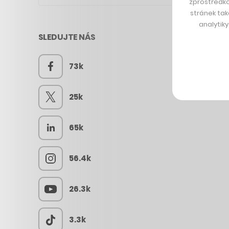
zprostředko
stránek tak
analytik
SLEDUJTE NÁS
73k
25k
65k
56.4k
26.3k
3.3k