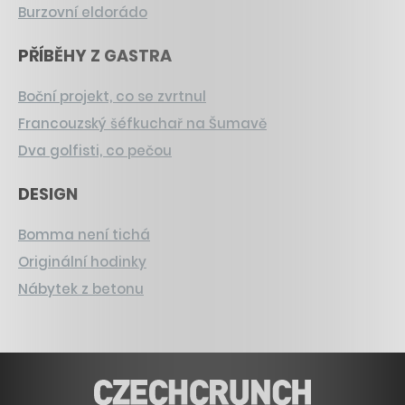
Burzovní eldorádo
PŘÍBĚHY Z GASTRA
Boční projekt, co se zvrtnul
Francouzský šéfkuchař na Šumavě
Dva golfisti, co pečou
DESIGN
Bomma není tichá
Originální hodinky
Nábytek z betonu