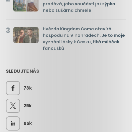
prodává, jeho součástí je i sýpka
nebo sušárna chmele
3
Hvězda Kingdom Come otevírá
hospodu na Vinohradech. Je to moje
vyznání lásky k Česku, říká miláček
fanoušků
SLEDUJTE NÁS
73k
25k
65k