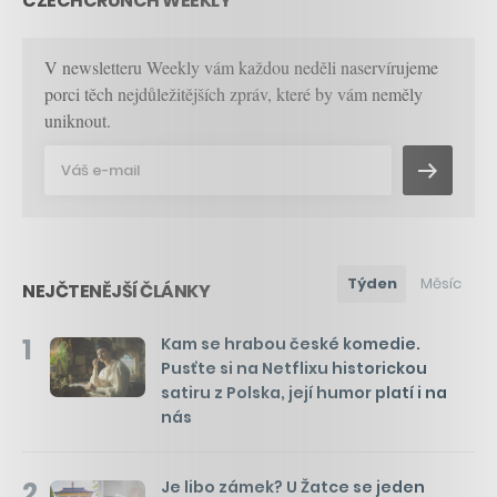
CZECHCRUNCH WEEKLY
V newsletteru Weekly vám každou neděli naservírujeme
porci těch nejdůležitějších zpráv, které by vám neměly
uniknout.
Týden
Měsíc
NEJČTENĚJŠÍ ČLÁNKY
1
Kam se hrabou české komedie.
Pusťte si na Netflixu historickou
satiru z Polska, její humor platí i na
nás
2
Je libo zámek? U Žatce se jeden