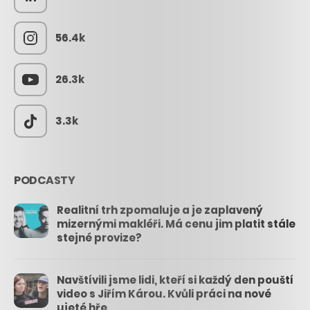
56.4k
26.3k
3.3k
PODCASTY
Realitní trh zpomaluje a je zaplavený
mizernými makléři. Má cenu jim platit stále
stejné provize?
Navštívili jsme lidi, kteří si každý den pouští
video s Jiřím Károu. Kvůli práci na nové
ujeté hře