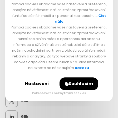
Pomocí cookies ukládáme vaše nastavení a preferencí,
analýze návštěvnosti našich stránek, zprostředkování
funkcí sociálních médií a k personalizaci obsahu …
Číst
dále
Pomocí cookies ukládáme vaše nastavení a preferencí,
analýze návštěvnosti našich stránek, zprostředkování
funkcí sociálních médií a k personalizaci obsahu.
Informace o užívání našich stránek také dále sdílíme s
našimi obchodními partnery z oblasti sociálních médií,
reklamy a analytiky. Za tyto webové stránky a soubory
cookies odpovídá CzechCrunch s.r.o. Více informací
naleznete na následujícím
odkazu
.
SLEDUJTE NÁS
Nastavení
Souhlasím
73k
Pokračovat s nezbytnými cookies
25k
65k