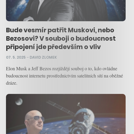
Bude vesmír patřit Muskovi, nebo
Bezosovi? V souboji o budoucnost
připojení jde především o vliv
07. 5. 2025
–
DAVID ZLOMEK
Elon Musk a Jeff Bezos rozjíždějí souboj o to, kdo ovládne
budoucnost internetu prostřednictvím satelitních sítí na oběžné
dráze.