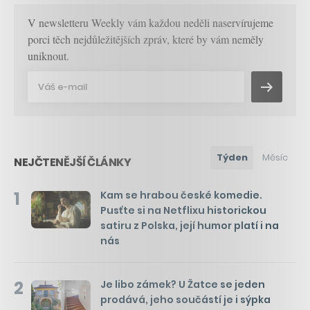
V newsletteru Weekly vám každou neděli naservírujeme
porci těch nejdůležitějších zpráv, které by vám neměly
uniknout.
Týden
Měsíc
NEJČTENĚJŠÍ ČLÁNKY
1
Kam se hrabou české komedie.
Pusťte si na Netflixu historickou
satiru z Polska, její humor platí i na
nás
2
Je libo zámek? U Žatce se jeden
prodává, jeho součástí je i sýpka