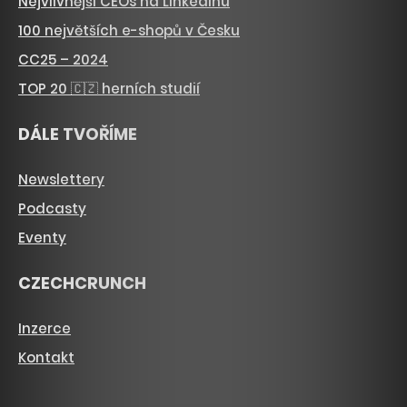
Nejvlivnější CEOs na LinkedInu
100 největších e-shopů v Česku
CC25 – 2024
TOP 20 🇨🇿 herních studií
DÁLE TVOŘÍME
Newslettery
Podcasty
Eventy
CZECHCRUNCH
Inzerce
Kontakt