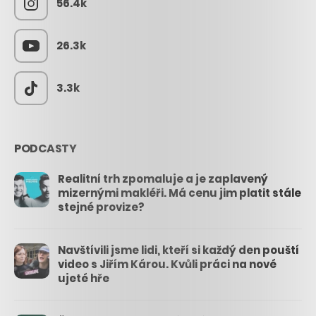
56.4k
26.3k
3.3k
PODCASTY
Realitní trh zpomaluje a je zaplavený
mizernými makléři. Má cenu jim platit stále
stejné provize?
Navštívili jsme lidi, kteří si každý den pouští
video s Jiřím Károu. Kvůli práci na nové
ujeté hře