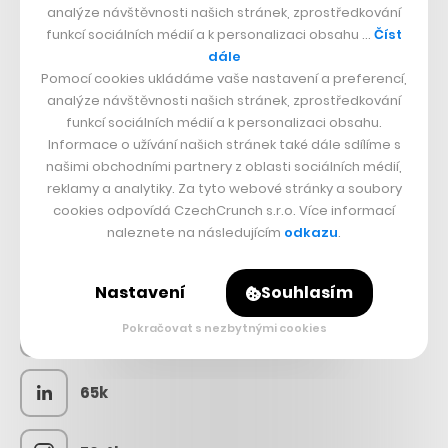
analýze návštěvnosti našich stránek, zprostředkování
funkcí sociálních médií a k personalizaci obsahu …
Číst
dále
Pomocí cookies ukládáme vaše nastavení a preferencí,
analýze návštěvnosti našich stránek, zprostředkování
funkcí sociálních médií a k personalizaci obsahu.
Informace o užívání našich stránek také dále sdílíme s
našimi obchodními partnery z oblasti sociálních médií,
reklamy a analytiky. Za tyto webové stránky a soubory
cookies odpovídá CzechCrunch s.r.o. Více informací
SLEDUJTE NÁS
naleznete na následujícím
odkazu
.
73k
Nastavení
Souhlasím
Pokračovat s nezbytnými cookies
25k
65k