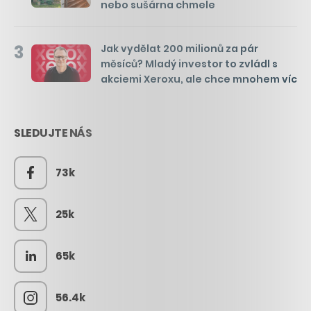
nebo sušárna chmele
3
Jak vydělat 200 milionů za pár
měsíců? Mladý investor to zvládl s
akciemi Xeroxu, ale chce mnohem víc
SLEDUJTE NÁS
73k
25k
65k
56.4k