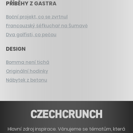
PŘÍBĚHY Z GASTRA
Boční projekt, co se zvrtnul
Francouzský šéfkuchař na Šumavě
Dva golfisti, co pečou
DESIGN
Bomma není tichá
Originální hodinky
Nábytek z betonu
Hlavní zdroj inspirace. Věnujeme se tématům, která