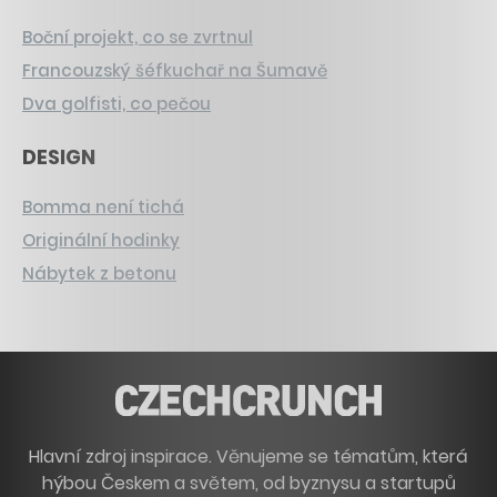
Boční projekt, co se zvrtnul
Francouzský šéfkuchař na Šumavě
Dva golfisti, co pečou
DESIGN
Bomma není tichá
Originální hodinky
Nábytek z betonu
Hlavní zdroj inspirace. Věnujeme se tématům, která
hýbou Českem a světem, od byznysu a startupů