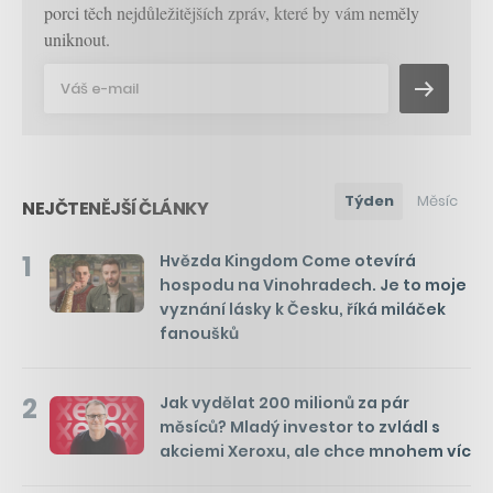
porci těch nejdůležitějších zpráv, které by vám neměly
uniknout.
Týden
Měsíc
NEJČTENĚJŠÍ ČLÁNKY
1
Hvězda Kingdom Come otevírá
hospodu na Vinohradech. Je to moje
vyznání lásky k Česku, říká miláček
fanoušků
2
Jak vydělat 200 milionů za pár
měsíců? Mladý investor to zvládl s
akciemi Xeroxu, ale chce mnohem víc