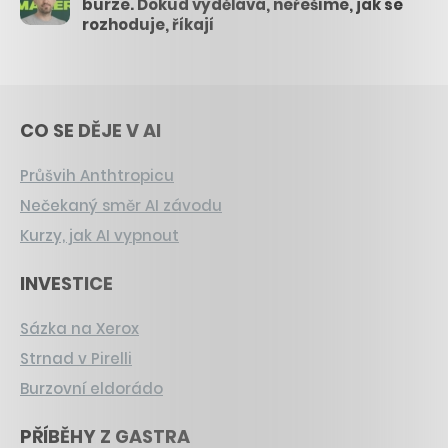
burze. Dokud vydělává, neřešíme, jak se
rozhoduje, říkají
CO SE DĚJE V AI
Průšvih Anthtropicu
Nečekaný směr AI závodu
Kurzy, jak AI vypnout
INVESTICE
Sázka na Xerox
Strnad v Pirelli
Burzovní eldorádo
PŘÍBĚHY Z GASTRA