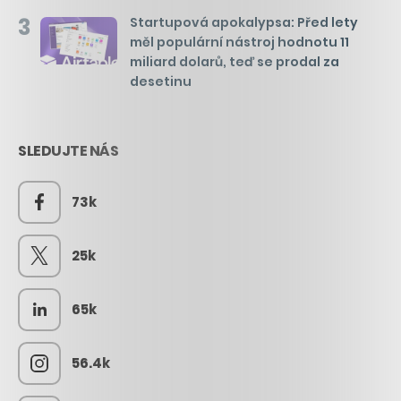
3
Startupová apokalypsa: Před lety
měl populární nástroj hodnotu 11
miliard dolarů, teď se prodal za
desetinu
SLEDUJTE NÁS
73k
25k
65k
56.4k