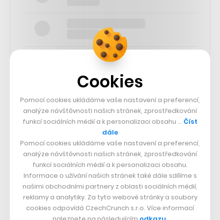
Cookies
SLEDUJTE NÁS
Pomocí cookies ukládáme vaše nastavení a preferencí,
analýze návštěvnosti našich stránek, zprostředkování
funkcí sociálních médií a k personalizaci obsahu …
Číst
73k
dále
Pomocí cookies ukládáme vaše nastavení a preferencí,
25k
analýze návštěvnosti našich stránek, zprostředkování
funkcí sociálních médií a k personalizaci obsahu.
Informace o užívání našich stránek také dále sdílíme s
65k
našimi obchodními partnery z oblasti sociálních médií,
reklamy a analytiky. Za tyto webové stránky a soubory
cookies odpovídá CzechCrunch s.r.o. Více informací
56.4k
naleznete na následujícím
odkazu
.