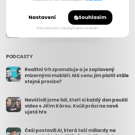
26.3k
Nastavení
Souhlasím
Pokračovat s nezbytnými cookies
3.3k
PODCASTY
Realitní trh zpomaluje a je zaplavený
mizernými makléři. Má cenu jim platit stále
stejné provize?
Navštívili jsme lidi, kteří si každý den pouští
video s Jiřím Károu. Kvůli práci na nové
ujeté hře
Češi postavili AI, která točí miliardy na