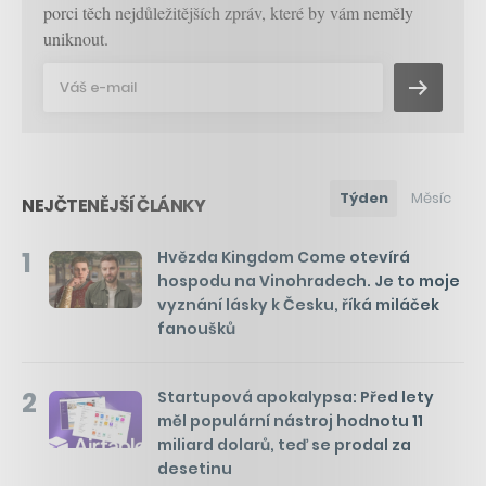
porci těch nejdůležitějších zpráv, které by vám neměly
uniknout.
Týden
Měsíc
NEJČTENĚJŠÍ ČLÁNKY
1
Hvězda Kingdom Come otevírá
hospodu na Vinohradech. Je to moje
vyznání lásky k Česku, říká miláček
fanoušků
2
Startupová apokalypsa: Před lety
měl populární nástroj hodnotu 11
miliard dolarů, teď se prodal za
desetinu