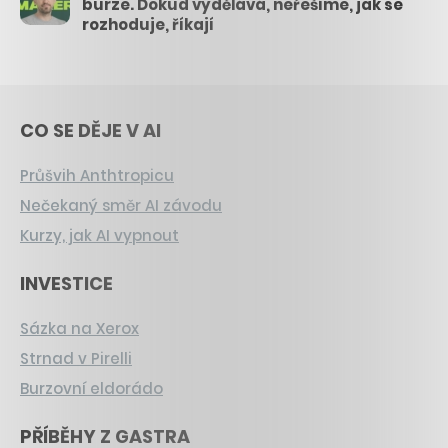
burze. Dokud vydělává, neřešíme, jak se
rozhoduje, říkají
CO SE DĚJE V AI
Průšvih Anthtropicu
Nečekaný směr AI závodu
Kurzy, jak AI vypnout
INVESTICE
Sázka na Xerox
Strnad v Pirelli
Burzovní eldorádo
PŘÍBĚHY Z GASTRA