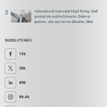
3
Vybudoval a prodal čtyři firmy, teď
poslal do světa Driveto. Dám si
pohov, ale asi ne na dlouho, říká
SLEDUJTE NÁS
73k
25k
65k
56.4k