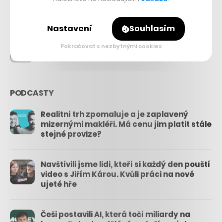
26.3k
Nastavení
Souhlasím
Pokračovat s nezbytnými cookies
3.3k
PODCASTY
Realitní trh zpomaluje a je zaplavený
mizernými makléři. Má cenu jim platit stále
stejné provize?
Navštívili jsme lidi, kteří si každý den pouští
video s Jiřím Károu. Kvůli práci na nové
ujeté hře
Češi postavili AI, která točí miliardy na