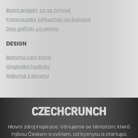
Boční projekt, co se zvrtnul
Francouzský šéfkuchař na Šumavě
Dva golfisti, co pečou
DESIGN
Bomma není tichá
Originální hodinky
Nábytek z betonu
Hlavní zdroj inspirace. Věnujeme se tématům, která
hýbou Českem a světem, od byznysu a startupů