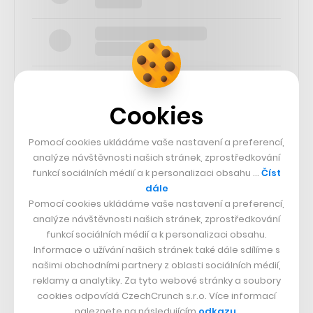
Cookies
SLEDUJTE NÁS
Pomocí cookies ukládáme vaše nastavení a preferencí,
analýze návštěvnosti našich stránek, zprostředkování
funkcí sociálních médií a k personalizaci obsahu …
Číst
73k
dále
Pomocí cookies ukládáme vaše nastavení a preferencí,
25k
analýze návštěvnosti našich stránek, zprostředkování
funkcí sociálních médií a k personalizaci obsahu.
Informace o užívání našich stránek také dále sdílíme s
65k
našimi obchodními partnery z oblasti sociálních médií,
reklamy a analytiky. Za tyto webové stránky a soubory
cookies odpovídá CzechCrunch s.r.o. Více informací
56.4k
naleznete na následujícím
odkazu
.