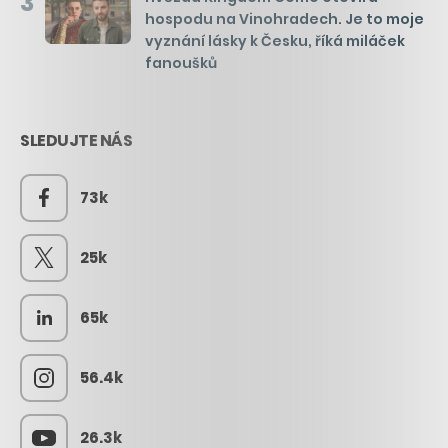
3
hospodu na Vinohradech. Je to moje
vyznání lásky k Česku, říká miláček
fanoušků
SLEDUJTE NÁS
73k
25k
65k
56.4k
26.3k