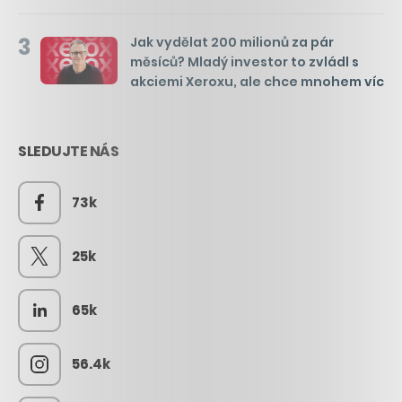
3
Jak vydělat 200 milionů za pár
měsíců? Mladý investor to zvládl s
akciemi Xeroxu, ale chce mnohem víc
SLEDUJTE NÁS
73k
25k
65k
56.4k