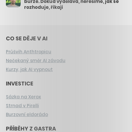
burze. Dokud vydělává, neřešíme, jak se
rozhoduje, říkají
CO SE DĚJE V AI
Průšvih Anthtropicu
Nečekaný směr AI závodu
Kurzy, jak AI vypnout
INVESTICE
Sázka na Xerox
Strnad v Pirelli
Burzovní eldorádo
PŘÍBĚHY Z GASTRA