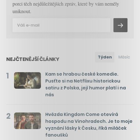
porci těch nejdůležitějších zpráv, které by vám neměly
uniknout.
Týden
Měsíc
NEJČTENĚJŠÍ ČLÁNKY
1
Kam se hrabou české komedie.
Pusťte si na Netflixu historickou
satiru z Polska, její humor platí i na
nás
2
Hvězda Kingdom Come otevírá
hospodu na Vinohradech. Je to moje
vyznání lásky k Česku, říká miláček
fanoušků