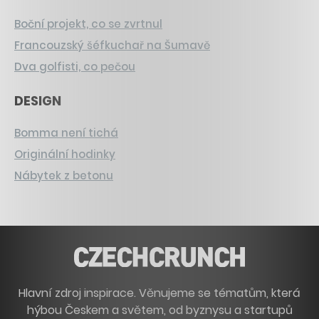
Boční projekt, co se zvrtnul
Francouzský šéfkuchař na Šumavě
Dva golfisti, co pečou
DESIGN
Bomma není tichá
Originální hodinky
Nábytek z betonu
Hlavní zdroj inspirace. Věnujeme se tématům, která
hýbou Českem a světem, od byznysu a startupů