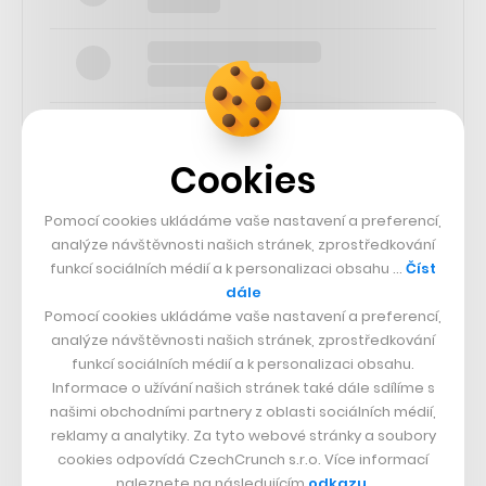
Cookies
SLEDUJTE NÁS
Pomocí cookies ukládáme vaše nastavení a preferencí,
analýze návštěvnosti našich stránek, zprostředkování
funkcí sociálních médií a k personalizaci obsahu …
Číst
73k
dále
Pomocí cookies ukládáme vaše nastavení a preferencí,
25k
analýze návštěvnosti našich stránek, zprostředkování
funkcí sociálních médií a k personalizaci obsahu.
Informace o užívání našich stránek také dále sdílíme s
65k
našimi obchodními partnery z oblasti sociálních médií,
reklamy a analytiky. Za tyto webové stránky a soubory
cookies odpovídá CzechCrunch s.r.o. Více informací
56.4k
naleznete na následujícím
odkazu
.