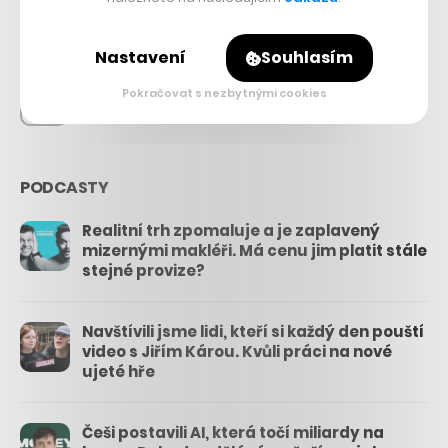
26.3k
Nastavení
Souhlasím
Pokračovat s nezbytnými cookies
3.3k
PODCASTY
Realitní trh zpomaluje a je zaplavený
mizernými makléři. Má cenu jim platit stále
stejné provize?
Navštívili jsme lidi, kteří si každý den pouští
video s Jiřím Károu. Kvůli práci na nové
ujeté hře
Češi postavili AI, která točí miliardy na