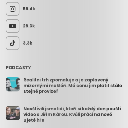
56.4k
26.3k
3.3k
PODCASTY
Realitní trh zpomaluje a je zaplavený
mizernými makléři. Má cenu jim platit stále
stejné provize?
Navštívili jsme lidi, kteří si každý den pouští
video s Jiřím Károu. Kvůli práci na nové
ujeté hře