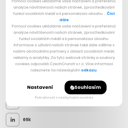
Pomocí cookies ukládáme vaše nastavení a preferencí,
analýze návštěvnosti našich stránek, zprostředkování
funkcí sociálních médií a k personalizaci obsahu …
Číst
dále
Pomocí cookies ukládáme vaše nastavení a preferencí,
analýze návštěvnosti našich stránek, zprostředkování
funkcí sociálních médií a k personalizaci obsahu.
Informace o užívání našich stránek také dále sdílíme s
našimi obchodními partnery z oblasti sociálních médií,
reklamy a analytiky. Za tyto webové stránky a soubory
cookies odpovídá CzechCrunch s.r.o. Více informací
SLEDUJTE NÁS
naleznete na následujícím
odkazu
.
73k
Nastavení
Souhlasím
Pokračovat s nezbytnými cookies
25k
65k