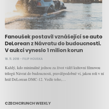
Fanoušek postavil vznášející se auto
DeLorean z Návratu do budoucnosti.
V aukci vyneslo 1 milion korun
18. 11. 2018
–
FILIP HOUSKA
Každý, kdo minimálně jednou za život viděl kultovní filmovou
trilogii Návrat do budoucnosti, pravděpodobně ví, jakou roli v ní
hrál DeLorean DMC-12. Vedle toho,…
CZECHCRUNCH WEEKLY