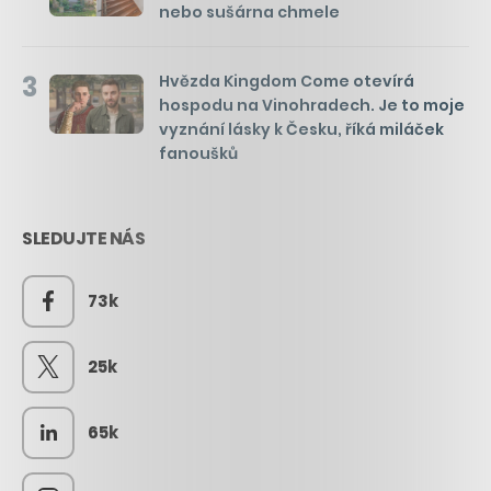
nebo sušárna chmele
3
Hvězda Kingdom Come otevírá
hospodu na Vinohradech. Je to moje
vyznání lásky k Česku, říká miláček
fanoušků
SLEDUJTE NÁS
73k
25k
65k