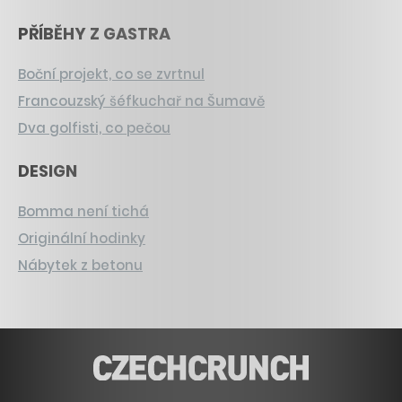
PŘÍBĚHY Z GASTRA
Boční projekt, co se zvrtnul
Francouzský šéfkuchař na Šumavě
Dva golfisti, co pečou
DESIGN
Bomma není tichá
Originální hodinky
Nábytek z betonu