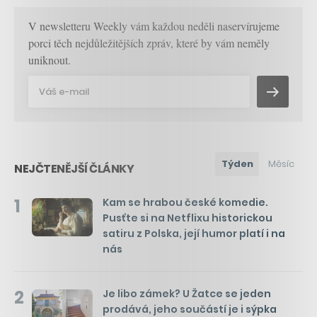
V newsletteru Weekly vám každou neděli naservírujeme
porci těch nejdůležitějších zpráv, které by vám neměly
uniknout.
Týden
Měsíc
NEJČTENĚJŠÍ ČLÁNKY
1
Kam se hrabou české komedie.
Pusťte si na Netflixu historickou
satiru z Polska, její humor platí i na
nás
2
Je libo zámek? U Žatce se jeden
prodává, jeho součástí je i sýpka