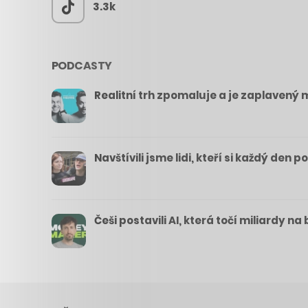
3.3k
PODCASTY
Realitní trh zpomaluje a je zaplavený m
Navštívili jsme lidi, kteří si každý den 
Češi postavili AI, která točí miliardy n