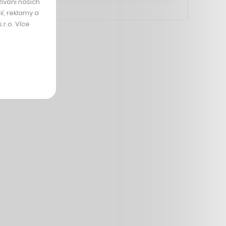
ívání našich
í, reklamy a
r.o. Více