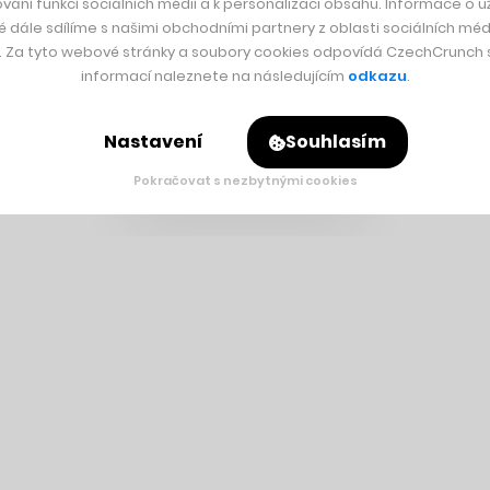
vání funkcí sociálních médií a k personalizaci obsahu. Informace o už
é dále sdílíme s našimi obchodními partnery z oblasti sociálních médi
y. Za tyto webové stránky a soubory cookies odpovídá CzechCrunch s.
informací naleznete na následujícím
odkazu
.
Nastavení
Souhlasím
Pokračovat s nezbytnými cookies