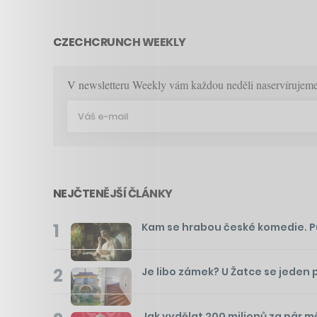
CZECHCRUNCH WEEKLY
V newsletteru Weekly vám každou neděli naservírujeme p
NEJČTENĚJŠÍ ČLÁNKY
1
Kam se hrabou české komedie. Pusť
2
Je libo zámek? U Žatce se jeden 
Jak vydělat 200 milionů za pár m