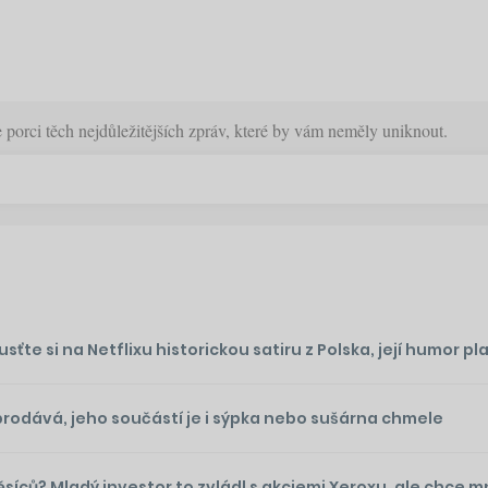
orci těch nejdůležitějších zpráv, které by vám neměly uniknout.
te si na Netflixu historickou satiru z Polska, její humor plat
prodává, jeho součástí je i sýpka nebo sušárna chmele
ěsíců? Mladý investor to zvládl s akciemi Xeroxu, ale chce 