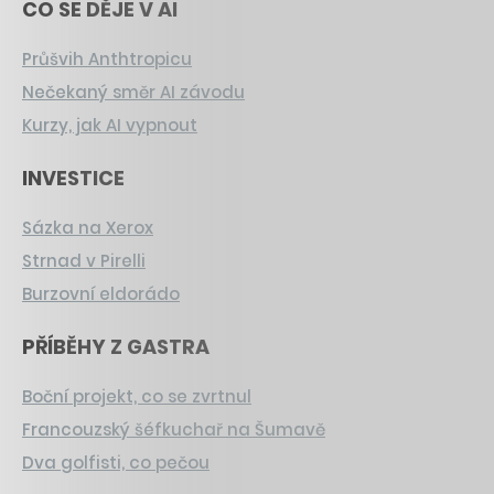
CO SE DĚJE V AI
Průšvih Anthtropicu
Nečekaný směr AI závodu
Kurzy, jak AI vypnout
INVESTICE
Sázka na Xerox
Strnad v Pirelli
Burzovní eldorádo
PŘÍBĚHY Z GASTRA
Boční projekt, co se zvrtnul
Francouzský šéfkuchař na Šumavě
Dva golfisti, co pečou