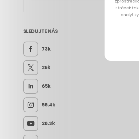
zprostředko
stránek tak
analytik
SLEDUJTE NÁS
73k
25k
65k
56.4k
26.3k