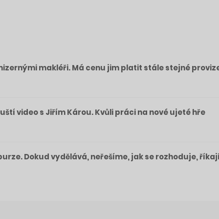
izernými makléři. Má cenu jim platit stále stejné proviz
pouští video s Jiřím Károu. Kvůli práci na nové ujeté hře
a burze. Dokud vydělává, neřešíme, jak se rozhoduje, říkaj