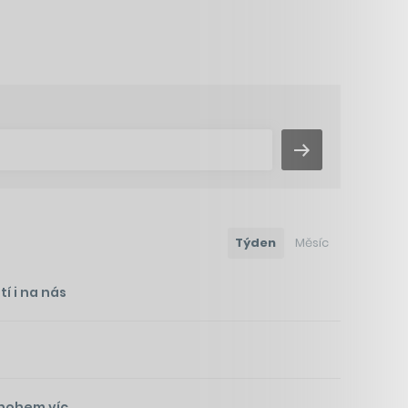
Týden
Měsíc
í i na nás
mnohem víc