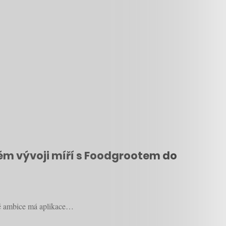
ém vývoji míří s Foodgrootem do
vé ambice má aplikace…