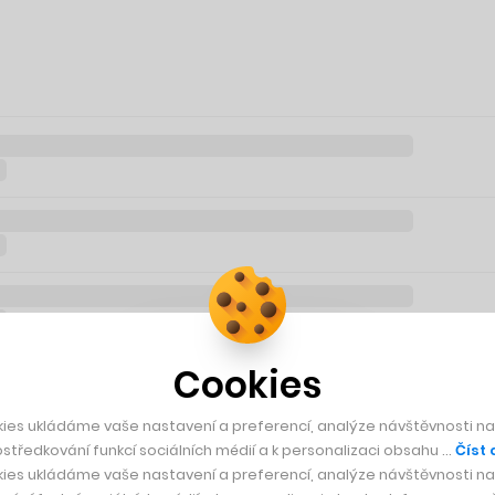
Cookies
ies ukládáme vaše nastavení a preferencí, analýze návštěvnosti naš
středkování funkcí sociálních médií a k personalizaci obsahu …
Číst 
ies ukládáme vaše nastavení a preferencí, analýze návštěvnosti naš