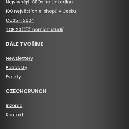
Nejvlivnější CEOs na LinkedInu
100 největších e-shopů v Česku
CC25 – 2024
TOP 20 🇨🇿 herních studií
DÁLE TVOŘÍME
Newslettery
Podcasty
Eventy
CZECHCRUNCH
Inzerce
Kontakt