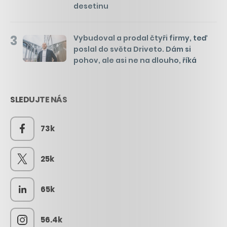
desetinu
3
Vybudoval a prodal čtyři firmy, teď
poslal do světa Driveto. Dám si
pohov, ale asi ne na dlouho, říká
SLEDUJTE NÁS
73k
25k
65k
56.4k