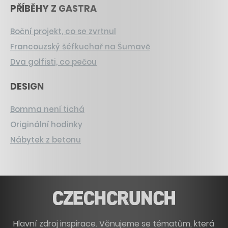
PŘÍBĚHY Z GASTRA
Boční projekt, co se zvrtnul
Francouzský šéfkuchař na Šumavě
Dva golfisti, co pečou
DESIGN
Bomma není tichá
Originální hodinky
Nábytek z betonu
Hlavní zdroj inspirace. Věnujeme se tématům, která