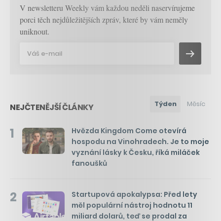
V newsletteru Weekly vám každou neděli naservírujeme
porci těch nejdůležitějších zpráv, které by vám neměly
uniknout.
Týden
Měsíc
NEJČTENĚJŠÍ ČLÁNKY
1
Hvězda Kingdom Come otevírá
hospodu na Vinohradech. Je to moje
vyznání lásky k Česku, říká miláček
fanoušků
2
Startupová apokalypsa: Před lety
měl populární nástroj hodnotu 11
miliard dolarů, teď se prodal za