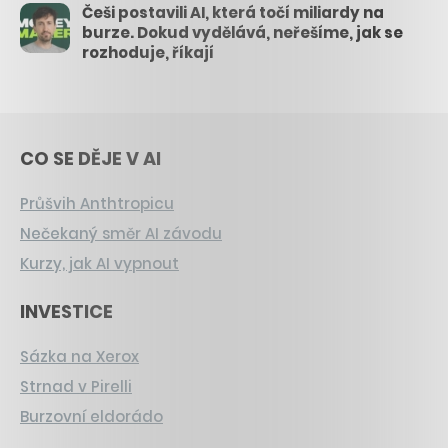
Češi postavili AI, která točí miliardy na
burze. Dokud vydělává, neřešíme, jak se
rozhoduje, říkají
CO SE DĚJE V AI
Průšvih Anthtropicu
Nečekaný směr AI závodu
Kurzy, jak AI vypnout
INVESTICE
Sázka na Xerox
Strnad v Pirelli
Burzovní eldorádo