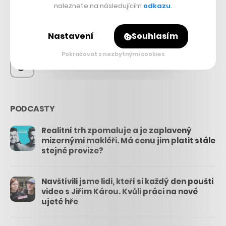
56.4k
naleznete na následujícím
odkazu
.
26.3k
Nastavení
Souhlasím
Pokračovat s nezbytnými cookies
3.3k
PODCASTY
Realitní trh zpomaluje a je zaplavený
mizernými makléři. Má cenu jim platit stále
stejné provize?
Navštívili jsme lidi, kteří si každý den pouští
video s Jiřím Károu. Kvůli práci na nové
ujeté hře