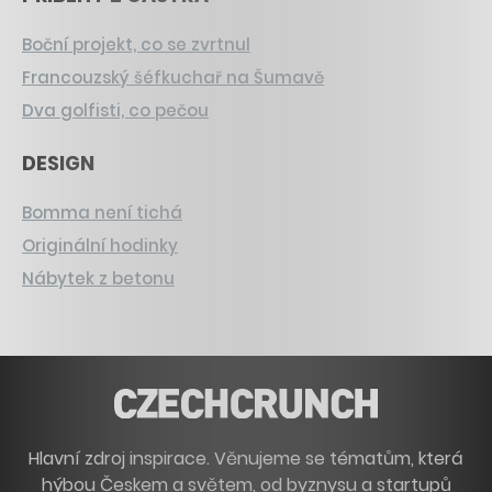
Boční projekt, co se zvrtnul
Francouzský šéfkuchař na Šumavě
Dva golfisti, co pečou
DESIGN
Bomma není tichá
Originální hodinky
Nábytek z betonu
Hlavní zdroj inspirace. Věnujeme se tématům, která
hýbou Českem a světem, od byznysu a startupů