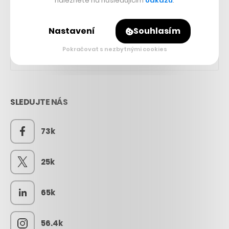
naleznete na následujícím
odkazu
.
Nastavení
Souhlasím
Pokračovat s nezbytnými cookies
SLEDUJTE NÁS
73k
25k
65k
56.4k