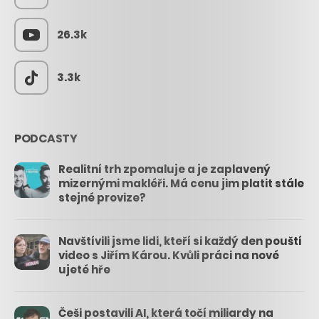
26.3k
3.3k
PODCASTY
Realitní trh zpomaluje a je zaplavený
mizernými makléři. Má cenu jim platit stále
stejné provize?
Navštívili jsme lidi, kteří si každý den pouští
video s Jiřím Károu. Kvůli práci na nové
ujeté hře
Češi postavili AI, která točí miliardy na