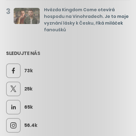
3
Hvězda Kingdom Come otevírá
hospodu na Vinohradech. Je to moje
vyznání lásky k Česku, říká miláček
fanoušků
SLEDUJTE NÁS
73k
25k
65k
56.4k