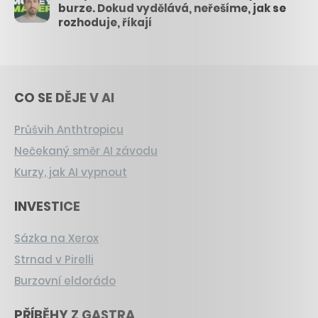
burze. Dokud vydělává, neřešíme, jak se
rozhoduje, říkají
CO SE DĚJE V AI
Průšvih Anthtropicu
Nečekaný směr AI závodu
Kurzy, jak AI vypnout
INVESTICE
Sázka na Xerox
Strnad v Pirelli
Burzovní eldorádo
PŘÍBĚHY Z GASTRA