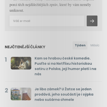
porci těch nejdůležitějších zpráv, které by vám neměly
uniknout.
Týden
Měsíc
NEJČTENĚJŠÍ ČLÁNKY
1
Kam se hrabou české komedie.
Pusťte si na Netflixu historickou
satiru z Polska, její humor platí i na
nás
2
Je libo zámek? U Žatce se jeden
prodává, jeho součástí je i sýpka
nebo sušárna chmele