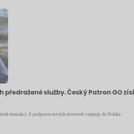
ch předražené služby. Český Patron GO zís
milionů transakcí. S podporou nových investorů vstupuje do Polska.