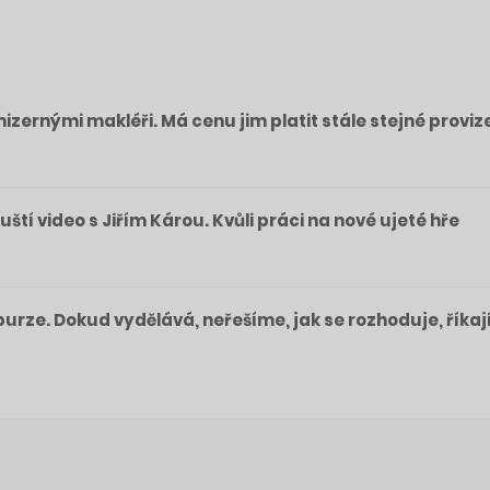
izernými makléři. Má cenu jim platit stále stejné proviz
pouští video s Jiřím Károu. Kvůli práci na nové ujeté hře
a burze. Dokud vydělává, neřešíme, jak se rozhoduje, říkaj