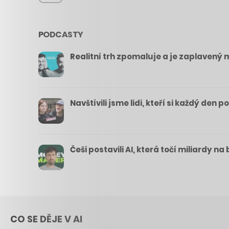
PODCASTY
Realitní trh zpomaluje a je zaplavený m
Navštívili jsme lidi, kteří si každý den 
Češi postavili AI, která točí miliardy n
CO SE DĚJE V AI