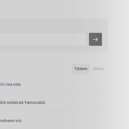
Týden
Měsíc
í i na nás
íká miláček fanoušků
mnohem víc