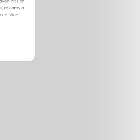
ívání našich
í, reklamy a
r.o. Více