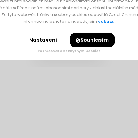
vání funkcí sociálních médií a k personalizaci obsahu. Informace o už
é dále sdílíme s našimi obchodními partnery z oblasti sociálních médi
y. Za tyto webové stránky a soubory cookies odpovídá CzechCrunch s.
informací naleznete na následujícím
odkazu
.
Nastavení
Souhlasím
Pokračovat s nezbytnými cookies