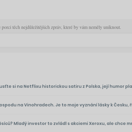
orci těch nejdůležitějších zpráv, které by vám neměly uniknout.
te si na Netflixu historickou satiru z Polska, její humor plat
podu na Vinohradech. Je to moje vyznání lásky k Česku, ř
ěsíců? Mladý investor to zvládl s akciemi Xeroxu, ale chce 