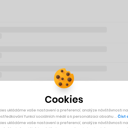
Cookies
ies ukládáme vaše nastavení a preferencí, analýze návštěvnosti naš
středkování funkcí sociálních médií a k personalizaci obsahu …
Číst 
ies ukládáme vaše nastavení a preferencí, analýze návštěvnosti naš