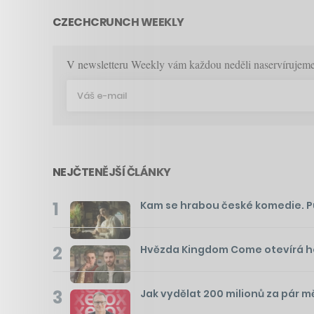
CZECHCRUNCH WEEKLY
V newsletteru Weekly vám každou neděli naservírujeme p
NEJČTENĚJŠÍ ČLÁNKY
1
Kam se hrabou české komedie. Pusť
2
Hvězda Kingdom Come otevírá hos
3
Jak vydělat 200 milionů za pár m