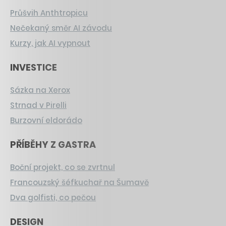
Průšvih Anthtropicu
Nečekaný směr AI závodu
Kurzy, jak AI vypnout
INVESTICE
Sázka na Xerox
Strnad v Pirelli
Burzovní eldorádo
PŘÍBĚHY Z GASTRA
Boční projekt, co se zvrtnul
Francouzský šéfkuchař na Šumavě
Dva golfisti, co pečou
DESIGN