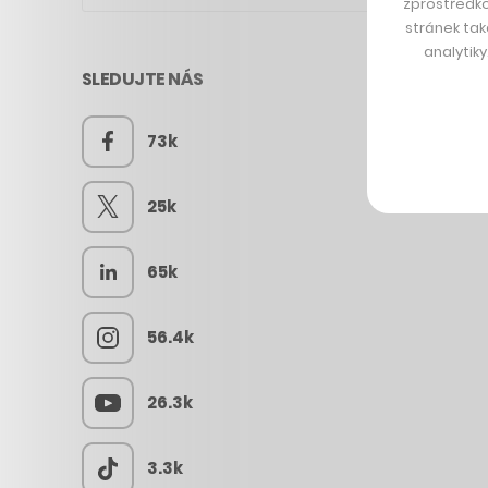
zprostředko
stránek tak
analytik
SLEDUJTE NÁS
73k
25k
65k
56.4k
26.3k
3.3k