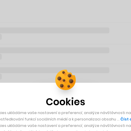
Cookies
ies ukládáme vaše nastavení a preferencí, analýze návštěvnosti naš
středkování funkcí sociálních médií a k personalizaci obsahu …
Číst 
ies ukládáme vaše nastavení a preferencí, analýze návštěvnosti naš