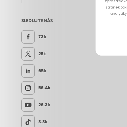
zprostředko
stránek tak
analytik
SLEDUJTE NÁS
73k
25k
65k
56.4k
26.3k
3.3k