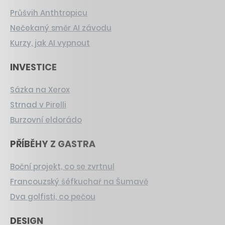
Průšvih Anthtropicu
Nečekaný směr AI závodu
Kurzy, jak AI vypnout
INVESTICE
Sázka na Xerox
Strnad v Pirelli
Burzovní eldorádo
PŘÍBĚHY Z GASTRA
Boční projekt, co se zvrtnul
Francouzský šéfkuchař na Šumavě
Dva golfisti, co pečou
DESIGN