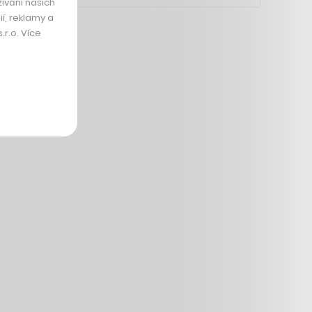
ívání našich
í, reklamy a
r.o. Více