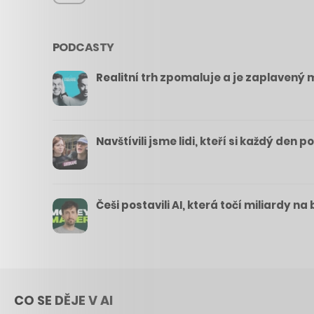
PODCASTY
Realitní trh zpomaluje a je zaplavený m
Navštívili jsme lidi, kteří si každý den 
Češi postavili AI, která točí miliardy n
CO SE DĚJE V AI