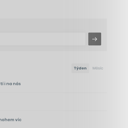
Týden
Měsíc
í i na nás
mnohem víc