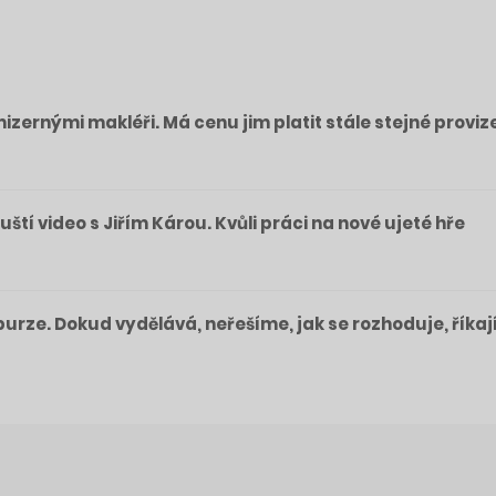
izernými makléři. Má cenu jim platit stále stejné proviz
pouští video s Jiřím Károu. Kvůli práci na nové ujeté hře
a burze. Dokud vydělává, neřešíme, jak se rozhoduje, říkaj