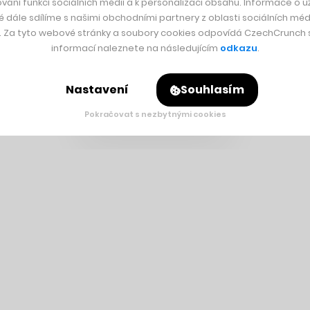
vání funkcí sociálních médií a k personalizaci obsahu. Informace o už
é dále sdílíme s našimi obchodními partnery z oblasti sociálních médi
y. Za tyto webové stránky a soubory cookies odpovídá CzechCrunch s.
informací naleznete na následujícím
odkazu
.
Nastavení
Souhlasím
Pokračovat s nezbytnými cookies