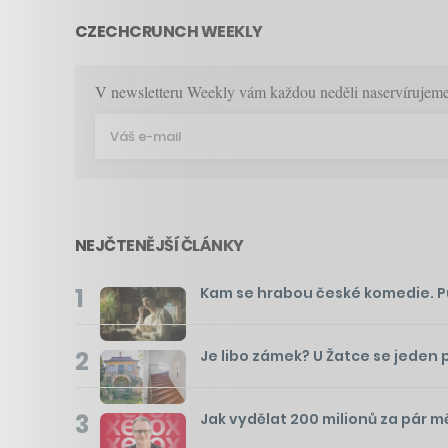
CZECHCRUNCH WEEKLY
V newsletteru Weekly vám každou neděli naservírujeme p
NEJČTENĚJŠÍ ČLÁNKY
1
Kam se hrabou české komedie. Pusť
2
Je libo zámek? U Žatce se jeden 
3
Jak vydělat 200 milionů za pár m