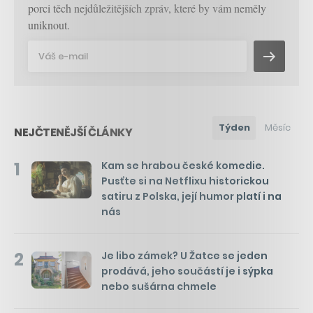
porci těch nejdůležitějších zpráv, které by vám neměly
uniknout.
Týden
Měsíc
NEJČTENĚJŠÍ ČLÁNKY
1
Kam se hrabou české komedie.
Pusťte si na Netflixu historickou
satiru z Polska, její humor platí i na
nás
2
Je libo zámek? U Žatce se jeden
prodává, jeho součástí je i sýpka
nebo sušárna chmele