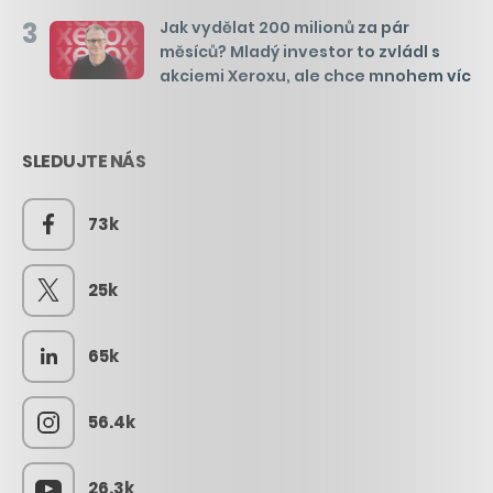
3
Jak vydělat 200 milionů za pár
měsíců? Mladý investor to zvládl s
akciemi Xeroxu, ale chce mnohem víc
SLEDUJTE NÁS
73k
25k
65k
56.4k
26.3k