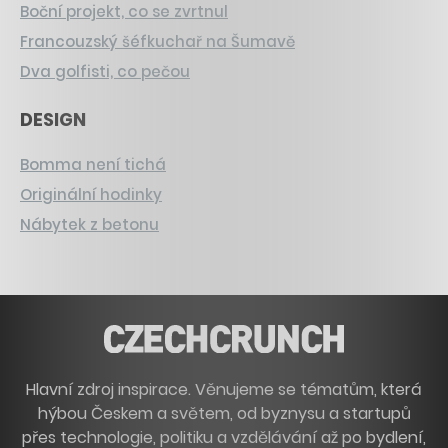
Boční projekt, co se zvrtnul
Francouzský šéfkuchař na Šumavě
Dva golfisti, co pečou
DESIGN
Bomma není tichá
Originální hodinky
Nábytek z betonu
Hlavní zdroj inspirace. Věnujeme se tématům, která
hýbou Českem a světem, od byznysu a startupů
přes technologie, politiku a vzdělávání až po bydlení,