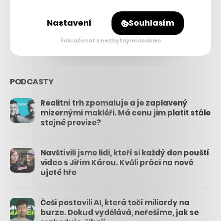
26.3k
Nastavení
Souhlasím
3.3k
Pokračovat s nezbytnými cookies
PODCASTY
Realitní trh zpomaluje a je zaplavený
mizernými makléři. Má cenu jim platit stále
stejné provize?
Navštívili jsme lidi, kteří si každý den pouští
video s Jiřím Károu. Kvůli práci na nové
ujeté hře
Češi postavili AI, která točí miliardy na
burze. Dokud vydělává, neřešíme, jak se