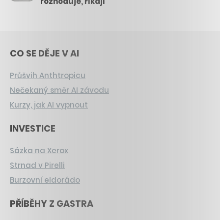
rozhoduje, říkají
CO SE DĚJE V AI
Průšvih Anthtropicu
Nečekaný směr AI závodu
Kurzy, jak AI vypnout
INVESTICE
Sázka na Xerox
Strnad v Pirelli
Burzovní eldorádo
PŘÍBĚHY Z GASTRA