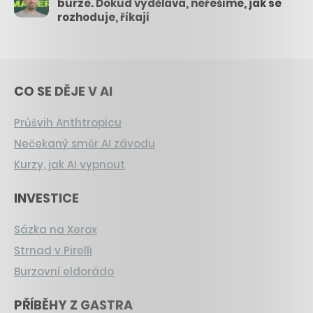
burze. Dokud vydělává, neřešíme, jak se
rozhoduje, říkají
CO SE DĚJE V AI
Průšvih Anthtropicu
Nečekaný směr AI závodu
Kurzy, jak AI vypnout
INVESTICE
Sázka na Xerox
Strnad v Pirelli
Burzovní eldorádo
PŘÍBĚHY Z GASTRA