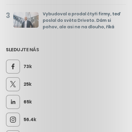
3
Vybudoval a prodal čtyři firmy, teď
poslal do světa Driveto. Dám si
pohov, ale asi ne na dlouho, říká
SLEDUJTE NÁS
73k
25k
65k
56.4k