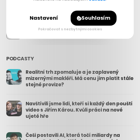
26.3k
Nastavení
Souhlasím
Pokračovat s nezbytnými cookies
3.3k
PODCASTY
Realitní trh zpomaluje a je zaplavený
mizernými makléři. Má cenu jim platit stále
stejné provize?
Navštívili jsme lidi, kteří si každý den pouští
video s Jiřím Károu. Kvůli práci na nové
ujeté hře
Češi postavili AI, která točí miliardy na