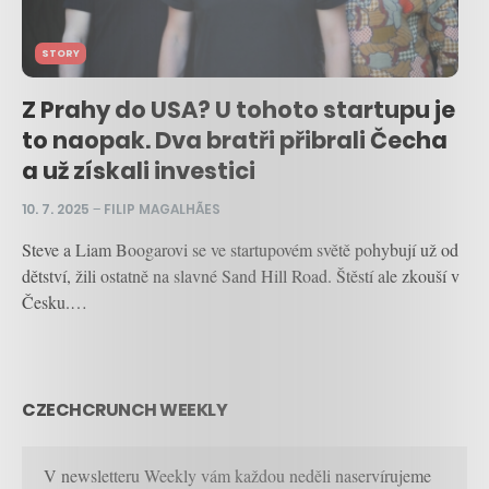
STORY
Z Prahy do USA? U tohoto startupu je
to naopak. Dva bratři přibrali Čecha
a už získali investici
10. 7. 2025
–
FILIP MAGALHÃES
Steve a Liam Boogarovi se ve startupovém světě pohybují už od
dětství, žili ostatně na slavné Sand Hill Road. Štěstí ale zkouší v
Česku.…
CZECHCRUNCH WEEKLY
V newsletteru Weekly vám každou neděli naservírujeme