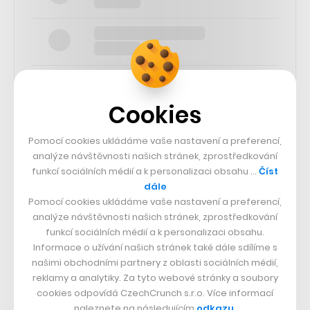
Cookies
SLEDUJTE NÁS
Pomocí cookies ukládáme vaše nastavení a preferencí,
analýze návštěvnosti našich stránek, zprostředkování
funkcí sociálních médií a k personalizaci obsahu …
Číst
73k
dále
Pomocí cookies ukládáme vaše nastavení a preferencí,
25k
analýze návštěvnosti našich stránek, zprostředkování
funkcí sociálních médií a k personalizaci obsahu.
Informace o užívání našich stránek také dále sdílíme s
65k
našimi obchodními partnery z oblasti sociálních médií,
reklamy a analytiky. Za tyto webové stránky a soubory
cookies odpovídá CzechCrunch s.r.o. Více informací
56.4k
naleznete na následujícím
odkazu
.