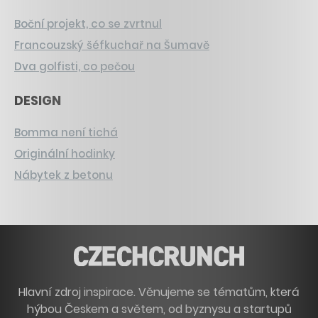
Boční projekt, co se zvrtnul
Francouzský šéfkuchař na Šumavě
Dva golfisti, co pečou
DESIGN
Bomma není tichá
Originální hodinky
Nábytek z betonu
Hlavní zdroj inspirace. Věnujeme se tématům, která
hýbou Českem a světem, od byznysu a startupů