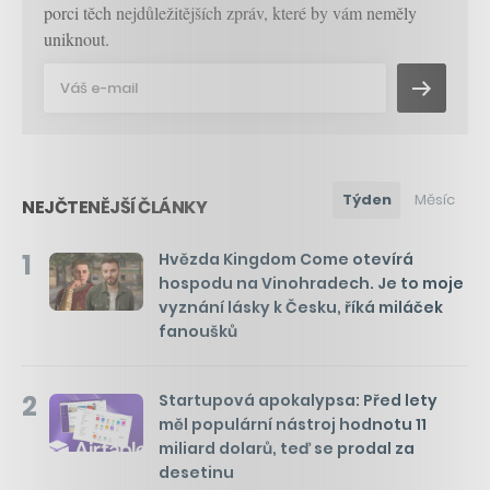
porci těch nejdůležitějších zpráv, které by vám neměly
uniknout.
Týden
Měsíc
NEJČTENĚJŠÍ ČLÁNKY
1
Hvězda Kingdom Come otevírá
hospodu na Vinohradech. Je to moje
vyznání lásky k Česku, říká miláček
fanoušků
2
Startupová apokalypsa: Před lety
měl populární nástroj hodnotu 11
miliard dolarů, teď se prodal za
desetinu