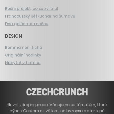
Boční projekt, co se zvrtnul
Francouzský šéfkuchař na Šumavě
Dva golfisti, co pečou
DESIGN
Bomma není tichá
Originální hodinky
Nábytek z betonu
Hlavní zdroj inspirace. Věnujeme se tématům, která
hýbou Českem a světem, od byznysu a startupů