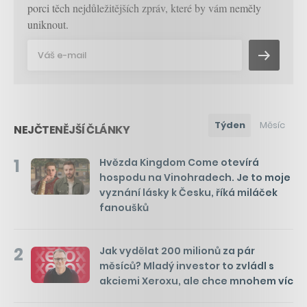
porci těch nejdůležitějších zpráv, které by vám neměly
uniknout.
Týden
Měsíc
NEJČTENĚJŠÍ ČLÁNKY
1
Hvězda Kingdom Come otevírá
hospodu na Vinohradech. Je to moje
vyznání lásky k Česku, říká miláček
fanoušků
2
Jak vydělat 200 milionů za pár
měsíců? Mladý investor to zvládl s
akciemi Xeroxu, ale chce mnohem víc