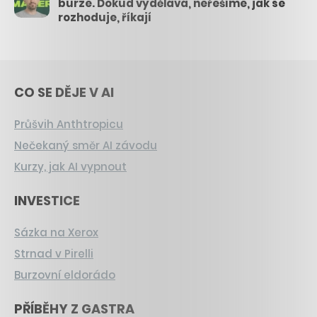
burze. Dokud vydělává, neřešíme, jak se
rozhoduje, říkají
CO SE DĚJE V AI
Průšvih Anthtropicu
Nečekaný směr AI závodu
Kurzy, jak AI vypnout
INVESTICE
Sázka na Xerox
Strnad v Pirelli
Burzovní eldorádo
PŘÍBĚHY Z GASTRA