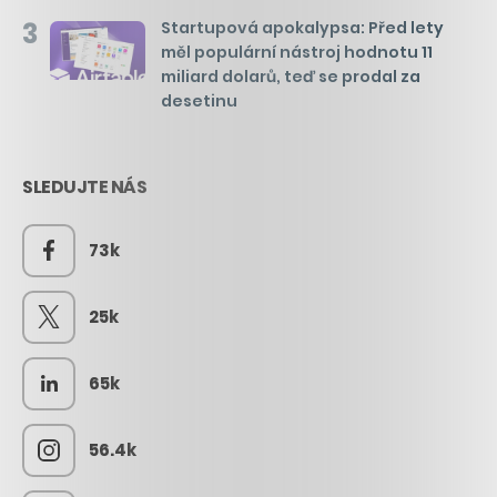
3
Startupová apokalypsa: Před lety
měl populární nástroj hodnotu 11
miliard dolarů, teď se prodal za
desetinu
SLEDUJTE NÁS
73k
25k
65k
56.4k