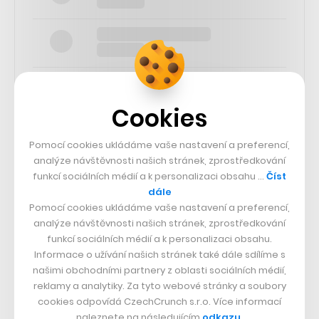
Cookies
SLEDUJTE NÁS
Pomocí cookies ukládáme vaše nastavení a preferencí,
analýze návštěvnosti našich stránek, zprostředkování
funkcí sociálních médií a k personalizaci obsahu …
Číst
73k
dále
Pomocí cookies ukládáme vaše nastavení a preferencí,
25k
analýze návštěvnosti našich stránek, zprostředkování
funkcí sociálních médií a k personalizaci obsahu.
Informace o užívání našich stránek také dále sdílíme s
65k
našimi obchodními partnery z oblasti sociálních médií,
reklamy a analytiky. Za tyto webové stránky a soubory
cookies odpovídá CzechCrunch s.r.o. Více informací
56.4k
naleznete na následujícím
odkazu
.