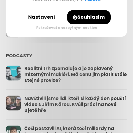
26.3k
Nastavení
Souhlasím
Pokračovat s nezbytnými cookies
3.3k
PODCASTY
Realitní trh zpomaluje a je zaplavený
mizernými makléři. Má cenu jim platit stále
stejné provize?
Navštívili jsme lidi, kteří si každý den pouští
video s Jiřím Károu. Kvůli práci na nové
ujeté hře
Češi postavili AI, která točí miliardy na