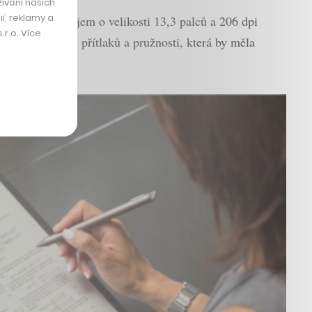
ívání našich
í, reklamy a
 gramů, displejem o velikosti 13,3 palců a 206 dpi
r.o. Více
 velmi přesných přítlaků a pružnosti, která by měla