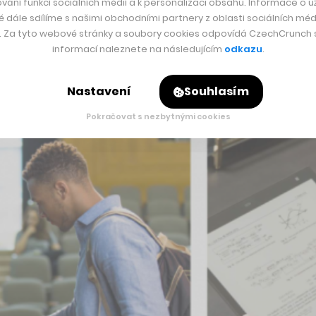
vání funkcí sociálních médií a k personalizaci obsahu. Informace o už
é dále sdílíme s našimi obchodními partnery z oblasti sociálních médi
 běžném používání s nabitím do 3,5 hodin, hmotností pouze 348
y. Za tyto webové stránky a soubory cookies odpovídá CzechCrunch s.
no psát nebo kreslit za pomocí speciální tužky funguje na bázi
informací naleznete na následujícím
odkazu
.
Nastavení
Souhlasím
Pokračovat s nezbytnými cookies