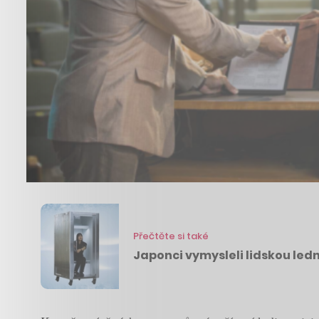
Přečtěte si také
Japonci vymysleli lidskou ledn