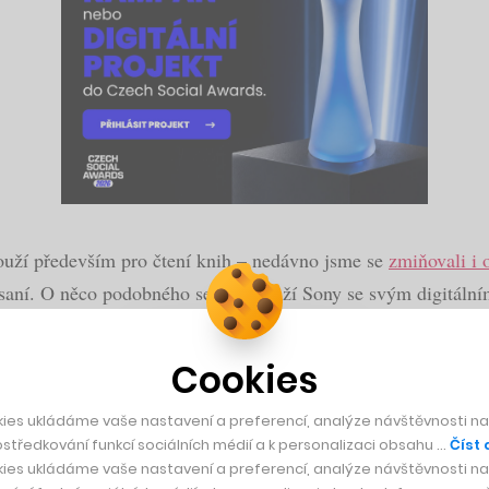
ouží především pro čtení knih – nedávno jsme se
zmiňovali i 
psaní. O něco podobného se nyní snaží Sony se svým digitál
Cookies
esignem a v mnoha směrech se podobá Snapchatu
ies ukládáme vaše nastavení a preferencí, analýze návštěvnosti naš
středkování funkcí sociálních médií a k personalizaci obsahu …
Číst 
ies ukládáme vaše nastavení a preferencí, analýze návštěvnosti naš