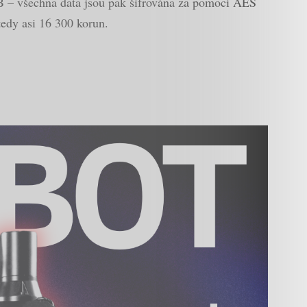
GB – všechna data jsou pak šifrována za pomocí AES
tedy asi 16 300 korun.