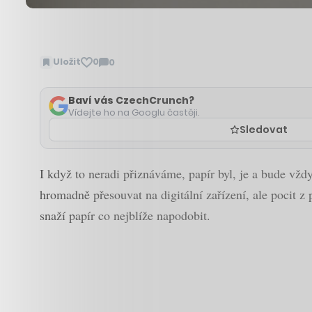
Uložit
0
0
Zobrazit
komentáře
Baví vás CzechCrunch?
Vídejte ho na Googlu častěji.
Sledovat
I když to neradi přiznáváme, papír byl, je a bude vžd
hromadně přesouvat na digitální zařízení, ale pocit z 
snaží papír co nejblíže napodobit.