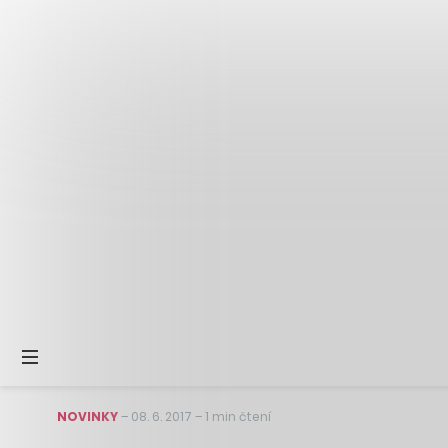
NOVINKY
–
08. 6. 2017
–
1 min čtení