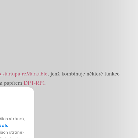
o startupu reMarkable
, jenž kombinuje některé funkce
ním papírem
DPT-RP1
.
ich stránek,
dále
ich stránek,