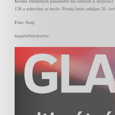
Kromě zmíněných parametrů má zařízení k dispozici 1
128 a schována za heslo. Prodej bude zahájen 20. červ
Foto: Sony
Nepřehlédněte: