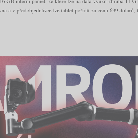
6 GB interní paměť, ze které lze na data využít zhruba 11 
na a v předobjednávce lze tablet pořídit za cenu 699 dolarů, 