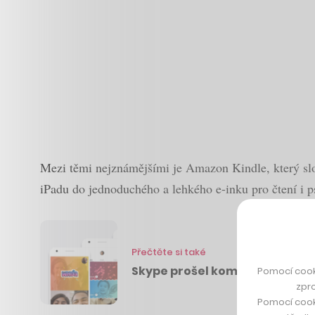
Mezi těmi nejznámějšími je Amazon Kindle, který sl
iPadu do jednoduchého a lehkého e-inku pro čtení i 
Přečtěte si také
Skype prošel kompletním red
Pomocí cook
zpro
Pomocí cook