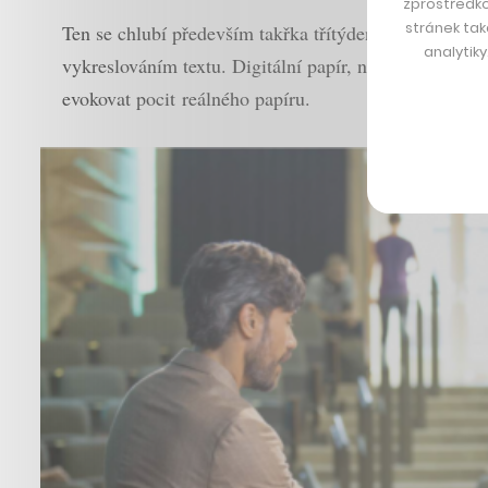
zprostředko
stránek tak
Ten se chlubí především takřka třítýdenní výdrží při
analytik
vykreslováním textu. Digitální papír, na který je mož
evokovat pocit reálného papíru.