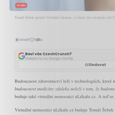
STORY
Tomáš Šebek spouští Virtuální čekárnu, ve které chce propojit celé 
Uložit
0
0
Zobrazit
komentáře
Baví vás CzechCrunch?
Vídejte ho na Googlu častěji.
Sledovat
Budoucnost zdravotnictví leží v technologiích, které
budoucnost medicíny zdaleka neleží v tom, že budeme
buduje také virtuální nemocnici uLékaře.cz. A teď se 
Virtuální nemocnici uLékaře.cz buduje Tomáš Šebek se