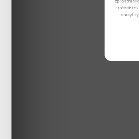
zprostředko
stránek tak
analytik