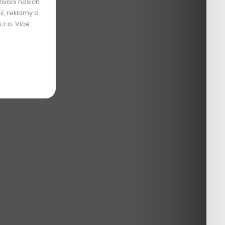
ívání našich
í, reklamy a
r.o. Více