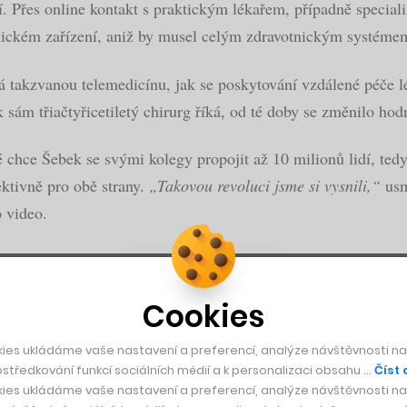
. Přes online kontakt s praktickým lékařem, případně speciali
nickém zařízení, aniž by musel celým zdravotnickým systéme
á takzvanou telemedicínu, jak se poskytování vzdálené péče lé
k sám třiačtyřicetiletý chirurg říká, od té doby se změnilo hod
ré chce Šebek se svými kolegy propojit až 10 milionů lidí, ted
ektivně pro obě strany.
„Takovou revoluci jsme si vysnili,“
usm
o video.
Cookies
ies ukládáme vaše nastavení a preferencí, analýze návštěvnosti naš
středkování funkcí sociálních médií a k personalizaci obsahu …
Číst 
ies ukládáme vaše nastavení a preferencí, analýze návštěvnosti naš