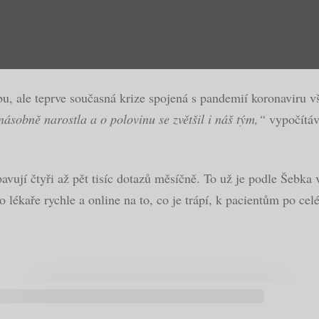
bu, ale teprve současná krize spojená s pandemií koronaviru v
násobně narostla a o polovinu se zvětšil i náš tým,“
vypočítává
vují čtyři až pět tisíc dotazů měsíčně. To už je podle Šebka v
 lékaře rychle a online na to, co je trápí, k pacientům po cel