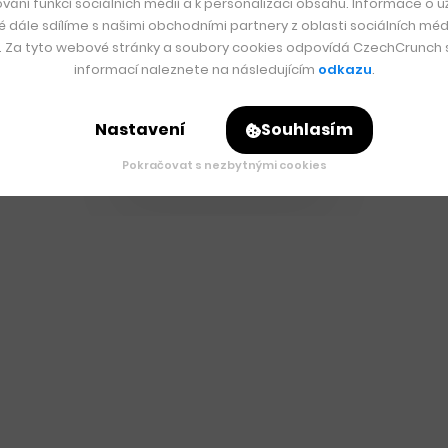
vání funkcí sociálních médií a k personalizaci obsahu. Informace o už
é dále sdílíme s našimi obchodními partnery z oblasti sociálních médi
y. Za tyto webové stránky a soubory cookies odpovídá CzechCrunch s.
informací naleznete na následujícím
odkazu
.
Nastavení
Souhlasím
Pokračovat s nezbytnými cookies