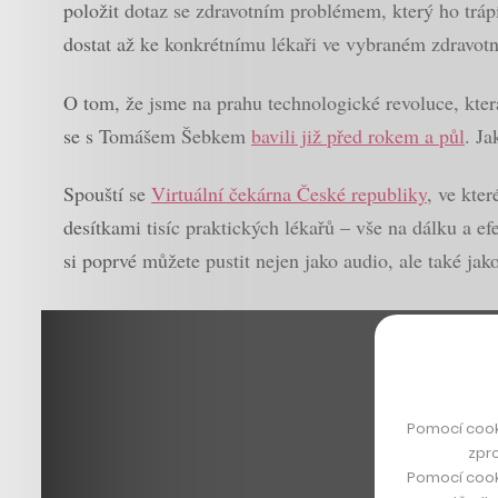
položit dotaz se zdravotním problémem, který ho trápí
dostat až ke konkrétnímu lékaři ve vybraném zdravot
O tom, že jsme na prahu technologické revoluce, kter
se s Tomášem Šebkem
bavili již před rokem a půl
. Ja
Spouští se
Virtuální čekárna České republiky
, ve kte
desítkami tisíc praktických lékařů – vše na dálku a ef
si poprvé můžete pustit nejen jako audio, ale také jak
Pomocí cook
zpro
Pomocí cook