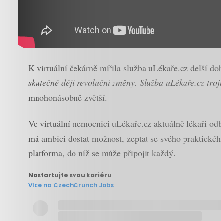
K virtuální čekárně mířila služba uLékaře.cz delší do
skutečně dějí revoluční změny. Služba uLékaře.cz troj
mnohonásobně zvětší.
Ve virtuální nemocnici uLékaře.cz aktuálně lékaři odba
má ambici dostat možnost, zeptat se svého praktického
platforma, do níž se může připojit každý.
Nastartujte svou kariéru
Více na CzechCrunch Jobs