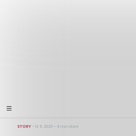
STORY
–
12. 5. 2020
–
4 min čtení