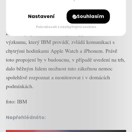
Nastavení
Souhlasím
Pokračovat s nezbytnými cookies
Zařízení je prozatím ve fázi prototypu a během
výzkumu, který IBM provádí, zvládá komunikaci s
chytrými hodinkami Apple Watch a iPhonem. Právě
toto propojení by v budoucnu, v případě uvedení na trh,
dalo běžným lidem možnost tuto zákeřnou nemoc
spolehlivě rozpoznat a monitorovat i v domácích
podmínkách.
foto: IBM
Nepřehlédněte: