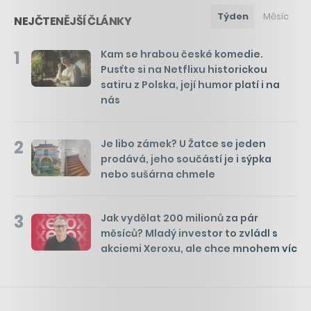
Týden
Měsíc
NEJČTENĚJŠÍ ČLÁNKY
1
Kam se hrabou české komedie.
Pusťte si na Netflixu historickou
satiru z Polska, její humor platí i na
nás
2
Je libo zámek? U Žatce se jeden
prodává, jeho součástí je i sýpka
nebo sušárna chmele
3
Jak vydělat 200 milionů za pár
měsíců? Mladý investor to zvládl s
akciemi Xeroxu, ale chce mnohem víc