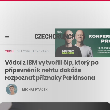
TECH
–
01. 1. 2019
–
1 min čtení
Vědci z IBM vytvořili čip, který po
připevnění k nehtu dokáže
rozpoznat příznaky Parkinsona
MICHAL PTÁČEK