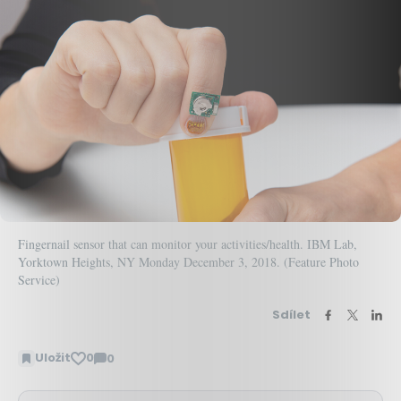
Fingernail sensor that can monitor your activities/health. IBM Lab,
Yorktown Heights, NY Monday December 3, 2018. (Feature Photo
Service)
Sdílet
Uložit
0
0
Zobrazit
komentáře