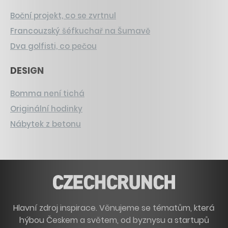
Boční projekt, co se zvrtnul
Francouzský šéfkuchař na Šumavě
Dva golfisti, co pečou
DESIGN
Bomma není tichá
Originální hodinky
Nábytek z betonu
Hlavní zdroj inspirace. Věnujeme se tématům, která
hýbou Českem a světem, od byznysu a startupů