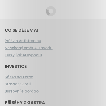
CO SE DĚJE V AI
Průšvih Anthtropicu
Nečekaný směr AI závodu
Kurzy, jak AI vypnout
INVESTICE
Sázka na Xerox
Strnad v Pirelli
Burzovní eldorádo
PŘÍBĚHY Z GASTRA