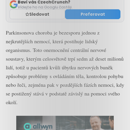
Baví vás CzechCrunch?
Vídejte ho na Googlu častěji.
Sledovat
Preferovat
Parkinsonova choroba je bezesporu jednou z
nejkrutějších nemocí, která postihuje lidský
organismus. Toto onemocnění centrální nervové
soustavy, kterým celosvětově trpí sedm až deset milionů
lidí, totiž u pacientů kvůli úbytku nervových buněk
způsobuje problémy s ovládáním těla, kontrolou pohybu
nebo řeči, zejména pak v pozdějších fázích nemoci, kdy
se postižený stává v podstatě závislý na pomoci svého
okolí.