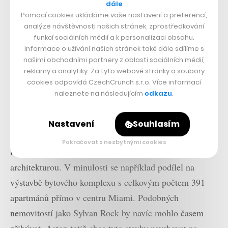
dále
Pomocí cookies ukládáme vaše nastavení a preferencí,
analýze návštěvnosti našich stránek, zprostředkování
funkcí sociálních médií a k personalizaci obsahu.
A cena? I kdyby rezidenci nenavrhl Aston Martin,
Informace o užívání našich stránek také dále sdílíme s
našimi obchodními partnery z oblasti sociálních médií,
nejspíše by byla i tak velmi vysoká. V tomto případě je
reklamy a analytiky. Za tyto webové stránky a soubory
ovšem vyloženě astronomická. Pokud by zde chtěl
cookies odpovídá CzechCrunch s.r.o. Více informací
strávit důchod James Bond, tedy nejslavnější milovník
naleznete na následujícím
odkazu
.
této ikonické firmy, musel by si připravit částku 7,7
Nastavení
Souhlasím
milionu dolarů, tedy zhruba 177 milionů korun.
Pokračovat s nezbytnými cookies
Pro Aston Martin se nejedná o první zkušenost s
architekturou. V minulosti se například podílel na
výstavbě bytového komplexu s celkovým počtem 391
apartmánů přímo v centru Miami. Podobných
nemovitostí jako Sylvan Rock by navíc mohlo časem
přibývat. Aston totiž chce tyto stavby navrhovat na