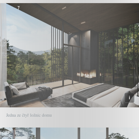
Jedna ze čtyř ložnic domu