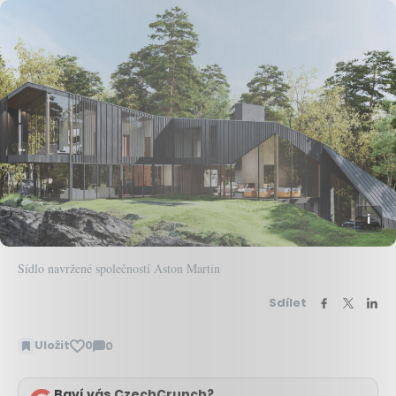
Sídlo navržené společností Aston Martin
Sdílet
Uložit
0
0
Zobrazit
komentáře
Baví vás CzechCrunch?