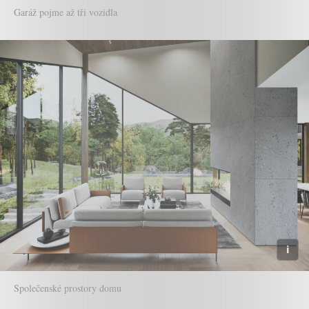
Garáž pojme až tři vozidla
Společenské prostory domu