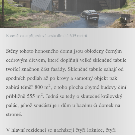
K cestě vede příjezdová cesta dlouhá 609 metrů
Stěny tohoto honosného domu jsou obloženy černým
cedrovým dřevem, které doplňují velké skleněné tabule
tvořící značnou část fasády. Skleněné tabule sahají od
spodních podlah až po krovy a samotný objekt pak
2
zabírá téměř 800 m
, z toho plocha obytné budovy činí
2
přibližně 555 m
. Jedná se tedy o skutečně královský
palác, jehož součástí je i dům u bazénu či domek na
stromě.
V hlavní rezidenci se nacházejí čtyři ložnice, čtyři