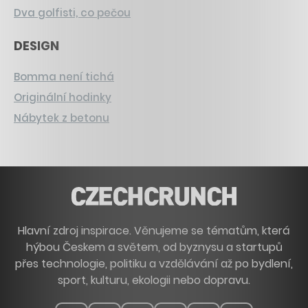
Dva golfisti, co pečou
DESIGN
Bomma není tichá
Originální hodinky
Nábytek z betonu
Hlavní zdroj inspirace. Věnujeme se tématům, která
hýbou Českem a světem, od byznysu a startupů
přes technologie, politiku a vzdělávání až po bydlení,
sport, kulturu, ekologii nebo dopravu.