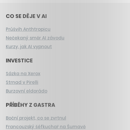
CO SE DĚJE V AI
Průšvih Anthtropicu
Nečekaný směr AI závodu
Kurzy, jak AI vypnout
INVESTICE
Sázka na Xerox
Strnad v Pirelli
Burzovní eldorádo
PŘÍBĚHY Z GASTRA
Boční projekt, co se zvrtnul
Francouzský šéfkuchař na Šumavě