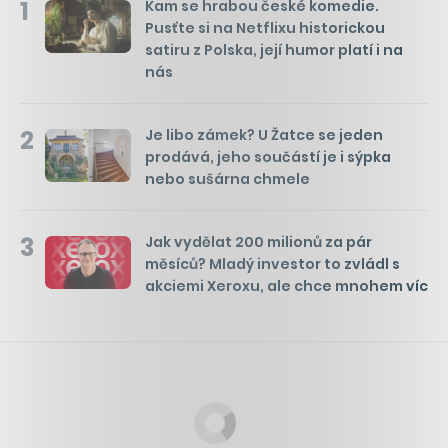
1
Kam se hrabou české komedie.
Pusťte si na Netflixu historickou
satiru z Polska, její humor platí i na
nás
2
Je libo zámek? U Žatce se jeden
prodává, jeho součástí je i sýpka
nebo sušárna chmele
3
Jak vydělat 200 milionů za pár
měsíců? Mladý investor to zvládl s
akciemi Xeroxu, ale chce mnohem víc