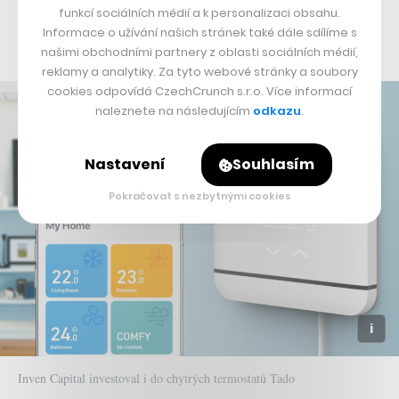
energetice opravdu rozumí, s rychlým rozhodováním v
funkcí sociálních médií a k personalizaci obsahu.
Informace o užívání našich stránek také dále sdílíme s
oblasti venture kapitálu.
našimi obchodními partnery z oblasti sociálních médií,
reklamy a analytiky. Za tyto webové stránky a soubory
cookies odpovídá CzechCrunch s.r.o. Více informací
naleznete na následujícím
odkazu
.
Nastavení
Souhlasím
Pokračovat s nezbytnými cookies
Inven Capital investoval i do chytrých termostatů Tado