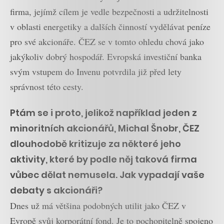
firma, jejímž cílem je vedle bezpečnosti a udržitelnosti
v oblasti energetiky a dalších činností vydělávat peníze
pro své akcionáře. ČEZ se v tomto ohledu chová jako
jakýkoliv dobrý hospodář. Evropská investiční banka
svým vstupem do Invenu potvrdila již před lety
správnost této cesty.
Ptám se i proto, jelikož například jeden z
minoritních akcionářů, Michal Šnobr, ČEZ
dlouhodobě kritizuje za některé jeho
aktivity, které by podle něj taková firma
vůbec dělat nemusela. Jak vypadají vaše
debaty s akcionáři?
Dnes už má většina podobných utilit jako ČEZ v
Evropě svůj korporátní fond. Je to pochopitelně spojeno