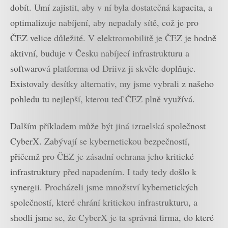
dobít. Umí zajistit, aby v ní byla dostatečná kapacita, a
optimalizuje nabíjení, aby nepadaly sítě, což je pro
ČEZ velice důležité. V elektromobilitě je ČEZ je hodně
aktivní, buduje v Česku nabíjecí infrastrukturu a
softwarová platforma od Driivz ji skvěle doplňuje.
Existovaly desítky alternativ, my jsme vybrali z našeho
pohledu tu nejlepší, kterou teď ČEZ plně využívá.
Dalším příkladem může být jiná izraelská společnost
CyberX. Zabývají se kybernetickou bezpečností,
přičemž pro ČEZ je zásadní ochrana jeho kritické
infrastruktury před napadením. I tady tedy došlo k
synergii. Procházeli jsme množství kybernetických
společností, které chrání kritickou infrastrukturu, a
shodli jsme se, že CyberX je ta správná firma, do které