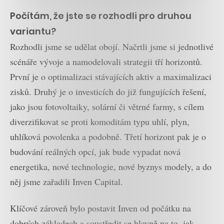
Počítám, že jste se rozhodli pro druhou
variantu?
Rozhodli jsme se udělat obojí. Načrtli jsme si jednotlivé
scénáře vývoje a namodelovali strategii tří horizontů.
První je o optimalizaci stávajících aktiv a maximalizaci
zisků. Druhý je o investicích do již fungujících řešení,
jako jsou fotovoltaiky, solární či větrné farmy, s cílem
diverzifikovat se proti komoditám typu uhlí, plyn,
uhlíková povolenka a podobně. Třetí horizont pak je o
budování reálných opcí, jak bude vypadat nová
energetika, nové technologie, nové byznys modely, a do
něj jsme zařadili Inven Capital.
Klíčové zároveň bylo postavit Inven od počátku na
dobrých základech a soustředit se hlavně na to, jak