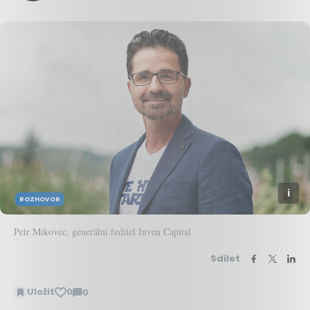
ROZHOVOR
Petr Míkovec, generální ředitel Inven Capital
Sdílet
Uložit
0
0
Zobrazit