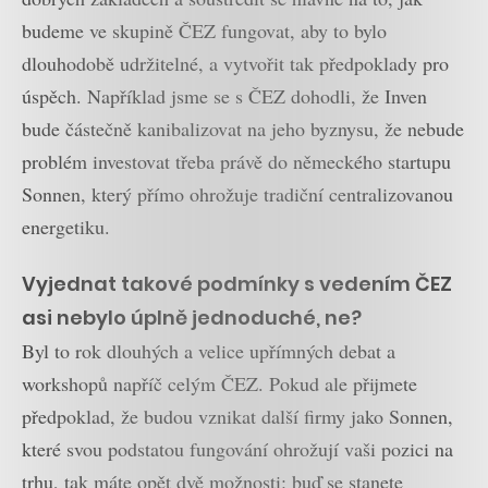
budeme ve skupině ČEZ fungovat, aby to bylo
dlouhodobě udržitelné, a vytvořit tak předpoklady pro
úspěch. Například jsme se s ČEZ dohodli, že Inven
bude částečně kanibalizovat na jeho byznysu, že nebude
problém investovat třeba právě do německého startupu
Sonnen, který přímo ohrožuje tradiční centralizovanou
energetiku.
Vyjednat takové podmínky s vedením ČEZ
asi nebylo úplně jednoduché, ne?
Byl to rok dlouhých a velice upřímných debat a
workshopů napříč celým ČEZ. Pokud ale přijmete
předpoklad, že budou vznikat další firmy jako Sonnen,
které svou podstatou fungování ohrožují vaši pozici na
trhu, tak máte opět dvě možnosti: buď se stanete