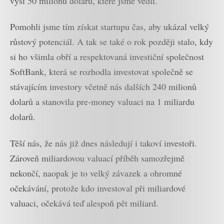
výši 50 milionů dolarů, které jsme vedli.
Pomohli jsme tím získat startupu čas, aby ukázal velký
růstový potenciál. A tak se také o rok později stalo, kdy
si ho všimla obří a respektovaná investiční společnost
SoftBank, která se rozhodla investovat společně se
stávajícím investory včetně nás dalších 240 milionů
dolarů a stanovila pre-money valuaci na 1 miliardu
dolarů.
Těší nás, že nás již dnes následují i takoví investoři.
Zároveň miliardovou valuací příběh samozřejmě
nekončí, naopak je to velký závazek a ohromné
očekávání, protože kdo investoval při miliardové
valuaci, očekává teď alespoň pět miliard.