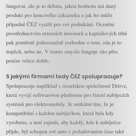
fungovat, ale je to debata, jakou hodnotu má daný
produkt pro koncového zákazníka a jak ho může
případně ČEZ využít pro své podnikání. Ocenění
prostřednictvím externích investorů a kapitálových trhů
pak poměrně jednoznačně rozhodne o tom, zda je to
úspěch, nebo ne. V tomto smyslu funguje síto přes
peníze velice dobře.
S jakými firmami tedy ČEZ spolupracuje?
Spolupracuje například s izraelskou společností Driivz,
která vyvíjí softwarovou platformu pro řízení nabíjecích
systémů pro elektromobily. Je unikátní tím, že je
kompatibilní s každou nabíječkou, která byla kdy
vyrobena, a umí zajistit, aby každý, kdo k nabíječce
přijde, byl schopen své auto v požadovaném čase také