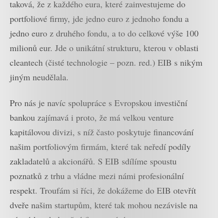
taková, že z každého eura, které zainvestujeme do
portfoliové firmy, jde jedno euro z jednoho fondu a
jedno euro z druhého fondu, a to do celkové výše 100
milionů eur. Jde o unikátní strukturu, kterou v oblasti
cleantech (čisté technologie – pozn. red.) EIB s nikým
jiným neudělala.
Pro nás je navíc spolupráce s Evropskou investiční
bankou zajímavá i proto, že má velkou venture
kapitálovou divizi, s níž často poskytuje financování
našim portfoliovým firmám, které tak neředí podíly
zakladatelů a akcionářů. S EIB sdílíme spoustu
poznatků z trhu a vládne mezi námi profesionální
respekt. Troufám si říci, že dokážeme do EIB otevřít
dveře našim startupům, které tak mohou nezávisle na