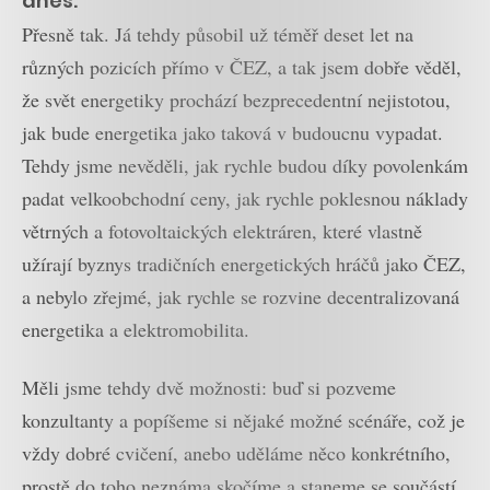
dnes.
Přesně tak. Já tehdy působil už téměř deset let na
různých pozicích přímo v ČEZ, a tak jsem dobře věděl,
že svět energetiky prochází bezprecedentní nejistotou,
jak bude energetika jako taková v budoucnu vypadat.
Tehdy jsme nevěděli, jak rychle budou díky povolenkám
padat velkoobchodní ceny, jak rychle poklesnou náklady
větrných a fotovoltaických elektráren, které vlastně
užírají byznys tradičních energetických hráčů jako ČEZ,
a nebylo zřejmé, jak rychle se rozvine decentralizovaná
energetika a elektromobilita.
Měli jsme tehdy dvě možnosti: buď si pozveme
konzultanty a popíšeme si nějaké možné scénáře, což je
vždy dobré cvičení, anebo uděláme něco konkrétního,
prostě do toho neznáma skočíme a staneme se součástí