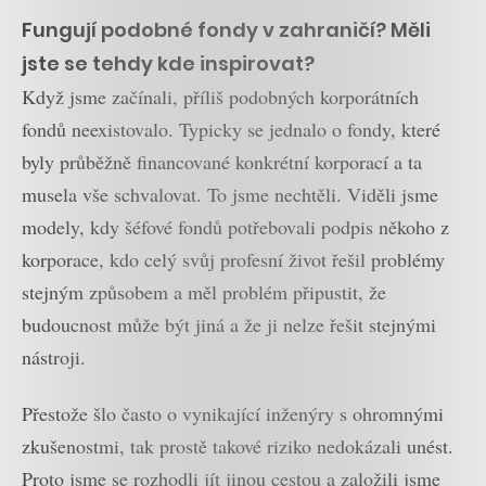
Fungují podobné fondy v zahraničí? Měli
jste se tehdy kde inspirovat?
Když jsme začínali, příliš podobných korporátních
fondů neexistovalo. Typicky se jednalo o fondy, které
byly průběžně financované konkrétní korporací a ta
musela vše schvalovat. To jsme nechtěli. Viděli jsme
modely, kdy šéfové fondů potřebovali podpis někoho z
korporace, kdo celý svůj profesní život řešil problémy
stejným způsobem a měl problém připustit, že
budoucnost může být jiná a že ji nelze řešit stejnými
nástroji.
Přestože šlo často o vynikající inženýry s ohromnými
zkušenostmi, tak prostě takové riziko nedokázali unést.
Proto jsme se rozhodli jít jinou cestou a založili jsme