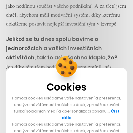
jako nedílnou součást vašeho podnikání. A za třetí jsem
chtěl, abychom měli motivační systém, díky kterému
dokážeme postavit nejlepší investiční tým v Evropě.
Jelikož se tu dnes spolu bavíme o
jednorožcích a vašich investičních
aktivitách, tak to asi všechno klaplo, že?
Jen díky těm třem bodům, které jsem zmínil, nás
kultura konzervativního ČEZ takříkajíc v dobrém
Cookies
nepozřela hned při první snídani po založení fondu.
Máme díky tomu s naší matkou přímý a partnerský
Pomocí cookies ukládáme vaše nastavení a preferencí,
vztah, ona je naší oporou, ale zároveň nám dává
analýze návštěvnosti našich stránek, zprostředkování
dostatečnou volnost. Výsledkem je model, který
funkcí sociálních médií a k personalizaci obsahu …
Číst
dále
kombinuje to nejlepší ze dvou světů – finančně silnou
Pomocí cookies ukládáme vaše nastavení a preferencí,
korporaci s velice inteligentními inženýry, kteří
analýze návštěvnosti našich stránek, zprostředkování