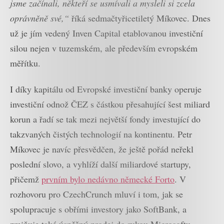
jsme začínali, někteří se usmívali a mysleli si zcela
oprávněně své,“
říká sedmačtyřicetiletý Míkovec. Dnes
už je jím vedený Inven Capital etablovanou investiční
silou nejen v tuzemském, ale především evropském
měřítku.
I díky kapitálu od Evropské investiční banky operuje
investiční odnož ČEZ s částkou přesahující šest miliard
korun a řadí se tak mezi největší fondy investující do
takzvaných čistých technologií na kontinentu. Petr
Míkovec je navíc přesvědčen, že ještě pořád neřekl
poslední slovo, a vyhlíží další miliardové startupy,
přičemž
prvním bylo nedávno německé Forto
. V
rozhovoru pro CzechCrunch mluví i tom, jak se
spolupracuje s obřími investory jako SoftBank, a