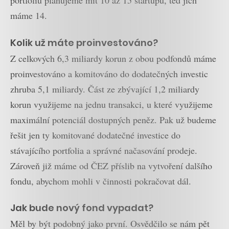
portfoliu plánujeme mít 10 až 15 startupů, teď jich
máme 14.
Kolik už máte proinvestováno?
Z celkových 6,3 miliardy korun z obou podfondů máme
proinvestováno a komitováno do dodatečných investic
zhruba 5,1 miliardy. Část ze zbývající 1,2 miliardy
korun využijeme na jednu transakci, u které využijeme
maximální potenciál dostupných peněz. Pak už budeme
řešit jen ty komitované dodatečné investice do
stávajícího portfolia a správné načasování prodeje.
Zároveň již máme od ČEZ příslib na vytvoření dalšího
fondu, abychom mohli v činnosti pokračovat dál.
Jak bude nový fond vypadat?
Měl by být podobný jako první. Osvědčilo se nám pět