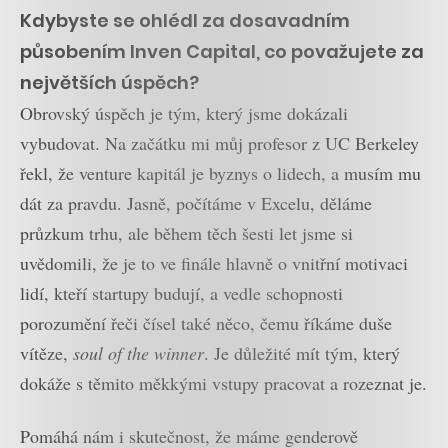
Kdybyste se ohlédl za dosavadním
působením Inven Capital, co považujete za
největších úspěch?
Obrovský úspěch je tým, který jsme dokázali
vybudovat. Na začátku mi můj profesor z UC Berkeley
řekl, že venture kapitál je byznys o lidech, a musím mu
dát za pravdu. Jasně, počítáme v Excelu, děláme
průzkum trhu, ale během těch šesti let jsme si
uvědomili, že je to ve finále hlavně o vnitřní motivaci
lidí, kteří startupy budují, a vedle schopnosti
porozumění řeči čísel také něco, čemu říkáme duše
vítěze,
soul of the winner
. Je důležité mít tým, který
dokáže s těmito měkkými vstupy pracovat a rozeznat je.
Pomáhá nám i skutečnost, že máme genderově