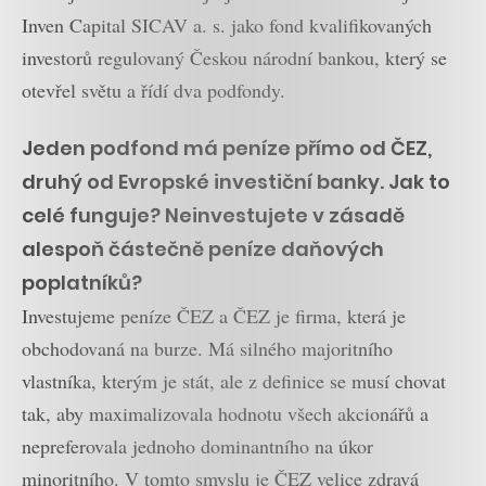
Inven Capital SICAV a. s. jako fond kvalifikovaných
investorů regulovaný Českou národní bankou, který se
otevřel světu a řídí dva podfondy.
Jeden podfond má peníze přímo od ČEZ,
druhý od Evropské investiční banky. Jak to
celé funguje? Neinvestujete v zásadě
alespoň částečně peníze daňových
poplatníků?
Investujeme peníze ČEZ a ČEZ je firma, která je
obchodovaná na burze. Má silného majoritního
vlastníka, kterým je stát, ale z definice se musí chovat
tak, aby maximalizovala hodnotu všech akcionářů a
nepreferovala jednoho dominantního na úkor
minoritního. V tomto smyslu je ČEZ velice zdravá