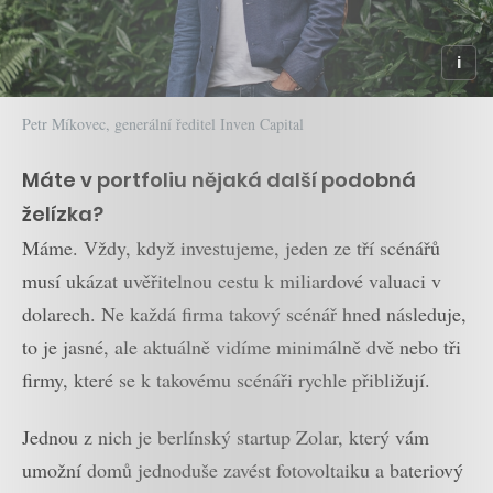
Petr Míkovec, generální ředitel Inven Capital
Máte v portfoliu nějaká další podobná
želízka?
Máme. Vždy, když investujeme, jeden ze tří scénářů
musí ukázat uvěřitelnou cestu k miliardové valuaci v
dolarech. Ne každá firma takový scénář hned následuje,
to je jasné, ale aktuálně vidíme minimálně dvě nebo tři
firmy, které se k takovému scénáři rychle přibližují.
Jednou z nich je berlínský startup Zolar, který vám
umožní domů jednoduše zavést fotovoltaiku a bateriový