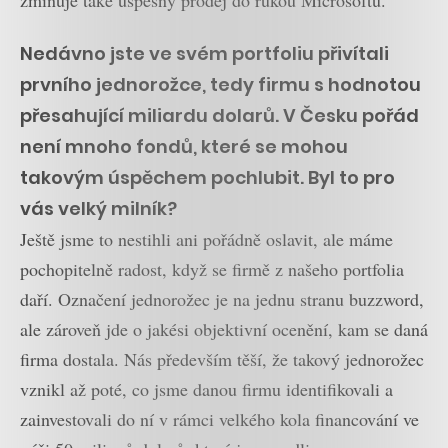
zmiňuje také úspěšný prodej do rukou Microsoftu.
Nedávno jste ve svém portfoliu přivítali
prvního jednorožce, tedy firmu s hodnotou
přesahující miliardu dolarů. V Česku pořád
není mnoho fondů, které se mohou
takovým úspěchem pochlubit. Byl to pro
vás velký milník?
Ještě jsme to nestihli ani pořádně oslavit, ale máme
pochopitelně radost, když se firmě z našeho portfolia
daří. Označení jednorožec je na jednu stranu buzzword,
ale zároveň jde o jakési objektivní ocenění, kam se daná
firma dostala. Nás především těší, že takový jednorožec
vznikl až poté, co jsme danou firmu identifikovali a
zainvestovali do ní v rámci velkého kola financování ve