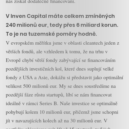
nás získat dodatečné financování.
V Inven Capital máte celkem zmíněných
240 milionů eur, tedy přes 6 miliard korun.
To je na tuzemské poměry hodně.
V evropském měřítku jsme v oblasti cleantech jeden z
větších fondů, ale vzhledem k tomu, že na trhu v
Evropě chybí větší fondy zabývající se financováním
pozdějších investičních kol, které dnes suplují velké
fondy z USA a Asie, dokážu si představit jako optimální
velikost 500 milionů eur. My se dnes soustředíme na
pozdější fáze růstu startupů, líbí se nám financovat
ideálně v rámci Series B. Naše investice se optimálně
pohybují kolem 10 milionů eur, přičemž jsme schopni
jít v navazujících kolech až na 30 milionů eur. V