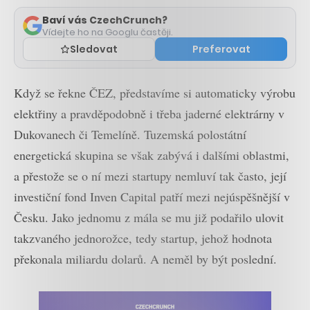
komentáře
Baví vás CzechCrunch?
Vídejte ho na Googlu častěji.
Sledovat
Preferovat
Když se řekne ČEZ, představíme si automaticky výrobu
elektřiny a pravděpodobně i třeba jaderné elektrárny v
Dukovanech či Temelíně. Tuzemská polostátní
energetická skupina se však zabývá i dalšími oblastmi,
a přestože se o ní mezi startupy nemluví tak často, její
investiční fond Inven Capital patří mezi nejúspěšnější v
Česku. Jako jednomu z mála se mu již podařilo ulovit
takzvaného jednorožce, tedy startup, jehož hodnota
překonala miliardu dolarů. A neměl by být poslední.