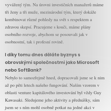
vyvážený tým. Na úrovni investičních manažerů máme
tři ženy a tři muže, mezinárodní tým, který dokáže
kombinovat různé pohledy na svět s respektem a
zdravou skepsí. Pracujeme s kouči, máme plány
osobního rozvoje, abychom se posouvali jak v
osobnostní, tak i profesní rovině.
I díky tomu dnes děláte byznys s
obrovskými společnostmi jako Microsoft
nebo SoftBank?
Nebylo to samozřejmě hned, dopracovali jsme se k nim
až po pěti letech našeho fungování. Naším vzorem v
oblasti venture kapitálového investování byl vždy Guy
Kawasaki. Sledujeme jeho aktivity a přednášky, sám
jsem se s ním mohl osobně potkat na jedné akci v