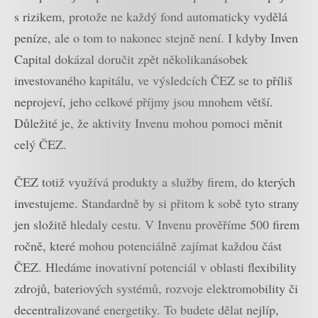
s rizikem, protože ne každý fond automaticky vydělá
peníze, ale o tom to nakonec stejně není. I kdyby Inven
Capital dokázal doručit zpět několikanásobek
investovaného kapitálu, ve výsledcích ČEZ se to příliš
neprojeví, jeho celkové příjmy jsou mnohem větší.
Důležité je, že aktivity Invenu mohou pomoci měnit
celý ČEZ.
ČEZ totiž využívá produkty a služby firem, do kterých
investujeme. Standardně by si přitom k sobě tyto strany
jen složitě hledaly cestu. V Invenu prověříme 500 firem
ročně, které mohou potenciálně zajímat každou část
ČEZ. Hledáme inovativní potenciál v oblasti flexibility
zdrojů, bateriových systémů, rozvoje elektromobility či
decentralizované energetiky. To budete dělat nejlíp,