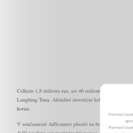
Celkem 1,8 milionu eur, asi 46 milionů korun, do A
Laughing Tuna. Aktuální investiční kolo přitom navaz
korun.
Pomocí cook
zpro
V současnosti AdScanner působí na bulharském, chor
Pomocí cook
další posílení své mezinárodní pozice. Konkrétní ze