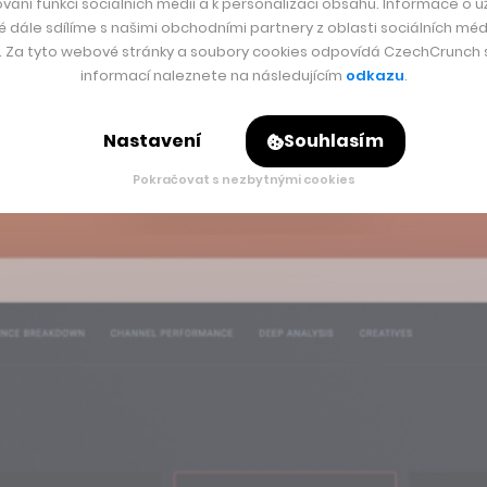
vání funkcí sociálních médií a k personalizaci obsahu. Informace o už
é dále sdílíme s našimi obchodními partnery z oblasti sociálních médi
y. Za tyto webové stránky a soubory cookies odpovídá CzechCrunch s.
ly výsledek za celý loňský rok, kdy podle vyjádření firmy dos
informací naleznete na následujícím
odkazu
.
u a díky tomu plánuje letošní tržby už v řádu vyšších jednot
Nastavení
Souhlasím
Pokračovat s nezbytnými cookies