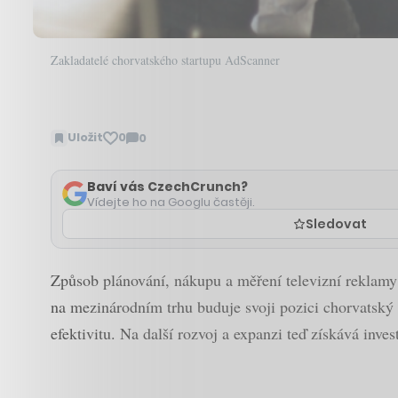
Zakladatelé chorvatského startupu AdScanner
Uložit
0
0
Zobrazit
komentáře
Baví vás CzechCrunch?
Vídejte ho na Googlu častěji.
Sledovat
Způsob plánování, nákupu a měření televizní reklamy s
na mezinárodním trhu buduje svoji pozici chorvatský s
efektivitu. Na další rozvoj a expanzi teď získává invest