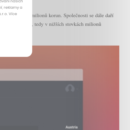
ívání našich
í, reklamy a
r.o. Více
áhly jednotek milionů korun. Společnosti se dále daří
ek milionů eur, tedy v nižších stovkách milionů