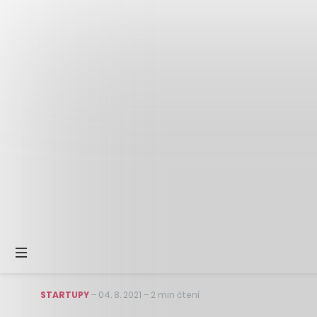
STARTUPY
–
04. 8. 2021
–
2 min čtení