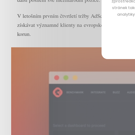
zprostředko
stránek tak
analytik
V letošním prvním čtvrtletí tržby AdScanneru překona
získávat významné klienty na evropském mediálním trh
korun.