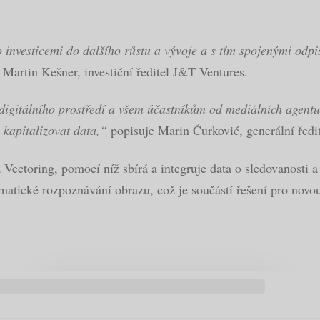
 investicemi do dalšího růstu a vývoje a s tím spojenými odpi
Martin Kešner, investiční ředitel J&T Ventures.
igitálního prostředí a všem účastníkům od mediálních agentur,
 kapitalizovat data,“
popisuje Marin Ćurković, generální ředi
 Vectoring, pomocí níž sbírá a integruje data o sledovanosti a
matické rozpoznávání obrazu, což je součástí řešení pro nov