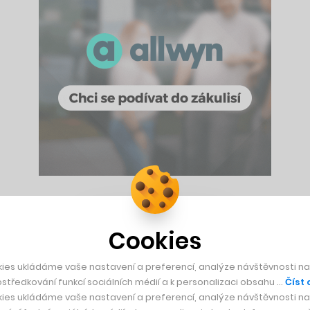
dScanneru posílá výměnou za nespecifikovaný podíl tuzemský 
uje na předchozí investice fondu South Central Ventures ve v
Cookies
ies ukládáme vaše nastavení a preferencí, analýze návštěvnosti naš
středkování funkcí sociálních médií a k personalizaci obsahu …
Číst 
vatském, německém, srbském a rakouském reklamním trhu, nov
ies ukládáme vaše nastavení a preferencí, analýze návštěvnosti naš
mě, kam plánuje expandovat, však zatím firma odmítla komento