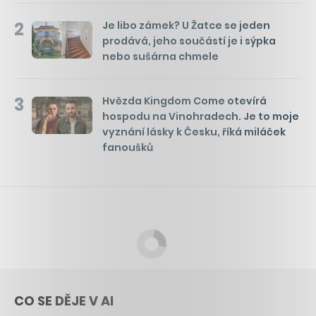
2
Je libo zámek? U Žatce se jeden
prodává, jeho součástí je i sýpka
nebo sušárna chmele
3
Hvězda Kingdom Come otevírá
hospodu na Vinohradech. Je to moje
vyznání lásky k Česku, říká miláček
fanoušků
CO SE DĚJE V AI