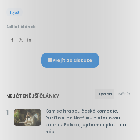
Hyatt
Sdílet článek
Přejít do diskuze
Týden
Měsíc
NEJČTENĚJŠÍ ČLÁNKY
1
Kam se hrabou české komedie.
Pusťte si na Netflixu historickou
satiru z Polska, její humor platí i na
nás