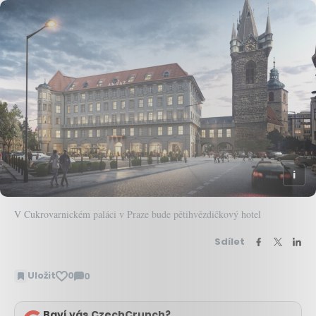
V Cukrovarnickém paláci v Praze bude pětihvězdičkový hotel
Sdílet
Uložit
0
0
Zobrazit
komentáře
Baví vás CzechCrunch?