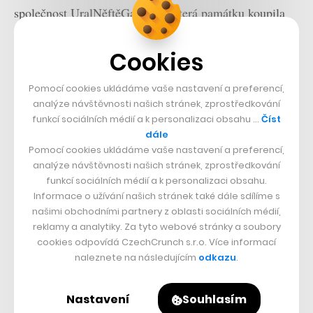
společnost UralNěftěGazStroj, která památku koupila
od J&T v roce 2014. V roce 2018 pak nemovitost
Cookies
získala skupina UBM.
Pomocí cookies ukládáme vaše nastavení a preferencí,
analýze návštěvnosti našich stránek, zprostředkování
funkcí sociálních médií a k personalizaci obsahu …
Číst
dále
Pomocí cookies ukládáme vaše nastavení a preferencí,
analýze návštěvnosti našich stránek, zprostředkování
funkcí sociálních médií a k personalizaci obsahu.
Informace o užívání našich stránek také dále sdílíme s
našimi obchodními partnery z oblasti sociálních médií,
reklamy a analytiky. Za tyto webové stránky a soubory
cookies odpovídá CzechCrunch s.r.o. Více informací
naleznete na následujícím
odkazu
.
Nastavení
Souhlasím