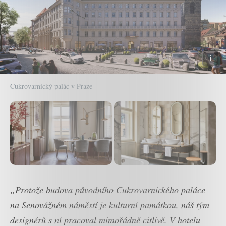
Cukrovarnický palác v Praze
„Protože budova původního Cukrovarnického paláce
na Senovážném náměstí je kulturní památkou, náš tým
designérů s ní pracoval mimořádně citlivě. V hotelu