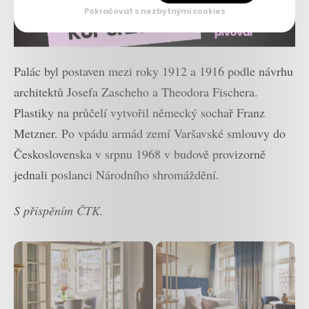
Pokračovat s nezbytnými cookies
Palác byl postaven mezi roky 1912 a 1916 podle návrhu
architektů Josefa Zascheho a Theodora Fischera.
Plastiky na průčelí vytvořil německý sochař Franz
Metzner. Po vpádu armád zemí Varšavské smlouvy do
Československa v srpnu 1968 v budově provizorně
jednali poslanci Národního shromáždění.
S přispěním ČTK.