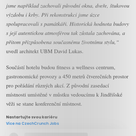
jsme například zachovali původní okna, dveře, štukovou
výzdobu i krby. Při rekonstrukci jsme úzce
spolupracovali s památkáři. Historická hodnota budovy
s její autentickou atmosférou tak zůstala zachována, a
přitom přizpůsobena současnému životnímu stylu,“
uvedl architekt UBM David Lukas.
Součástí hotelu budou fitness a wellness centrum,
gastronomické provozy a 450 metrů čtverečních prostor
pro pořádání různých akcí. Z původní zasedací
místnosti umístěné v můstku vedoucímu k Jindřišské
věži se stane konferenční místnost.
Nastartujte svou kariéru
Více na CzechCrunch Jobs