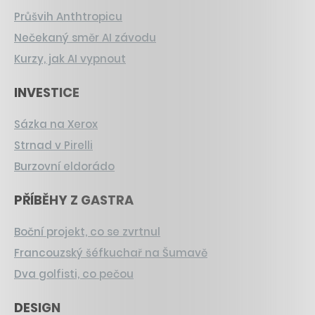
Průšvih Anthtropicu
Nečekaný směr AI závodu
Kurzy, jak AI vypnout
INVESTICE
Sázka na Xerox
Strnad v Pirelli
Burzovní eldorádo
PŘÍBĚHY Z GASTRA
Boční projekt, co se zvrtnul
Francouzský šéfkuchař na Šumavě
Dva golfisti, co pečou
DESIGN