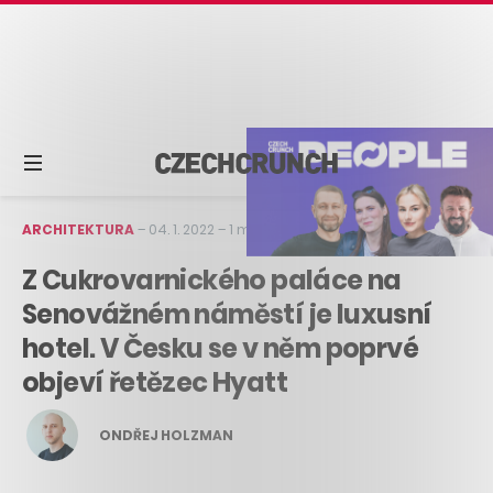
ARCHITEKTURA
–
04. 1. 2022
–
1 min čtení
Z Cukrovarnického paláce na
Senovážném náměstí je luxusní
hotel. V Česku se v něm poprvé
objeví řetězec Hyatt
ONDŘEJ HOLZMAN