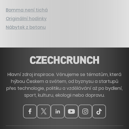
Bomma není tichá
Originální hodinky
Nábytek z betonu
Hlavní zdroj inspirace. Věnujeme se tématům, která
hýbou Českem a světem, od byznysu a startupů
přes technologie, politiku a vzdělávání až po bydlení,
sport, kulturu, ekologii nebo dopravu.