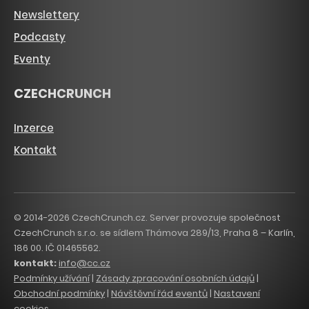
Newslettery
Podcasty
Eventy
CZECHCRUNCH
Inzerce
Kontakt
© 2014-2026 CzechCrunch.cz. Server provozuje společnost
CzechCrunch s.r.o. se sídlem Thámova 289/13, Praha 8 – Karlín,
186 00. IČ 01465562.
kontakt:
info@cc.cz
Podmínky užívání
|
Zásady zpracování osobních údajů
|
Obchodní podmínky
|
Návštěvní řád eventů
|
Nastavení
cookies