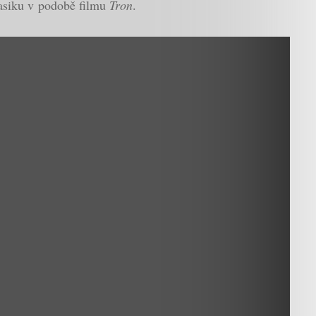
klasiku v podobě filmu
Tron
.