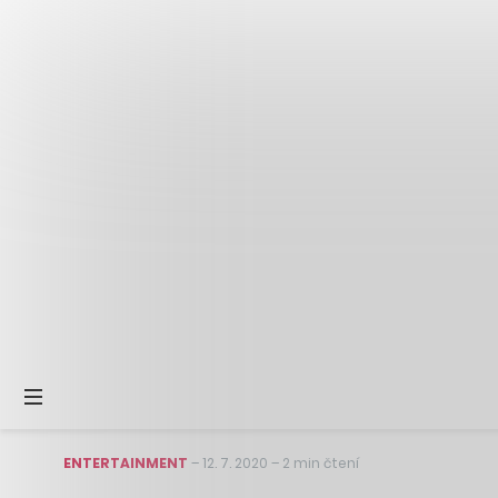
ENTERTAINMENT
–
12. 7. 2020
–
2 min čtení