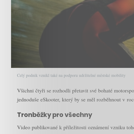
Celý podnik vznikl také na podporu udržitelné městské mobility
Všichni čtyři se rozhodli přetavit své bohaté motors
jednoduše eSkooter, který by se měl rozběhnout v ro
Tronběžky pro všechny
Video publikované k příležitosti oznámení vzniku toh