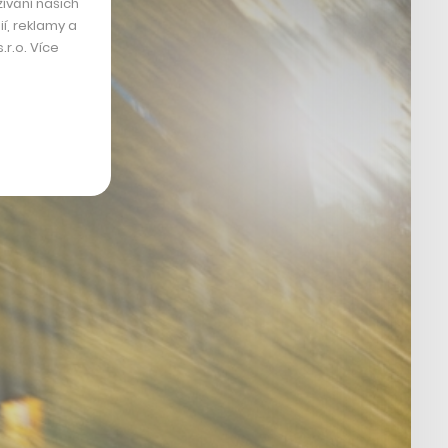
ívání našich
í, reklamy a
r.o. Více