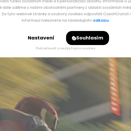
vání funkcí sociálních médií a k personalizaci obsahu. Informace o už
é dále sdílíme s našimi obchodními partnery z oblasti sociálních médi
y. Za tyto webové stránky a soubory cookies odpovídá CzechCrunch s.
informací naleznete na následujícím
odkazu
.
Nastavení
Souhlasím
Pokračovat s nezbytnými cookies