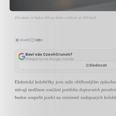
Závodníci se budou řítit po dráze rychlostí až 100 km/h
Uložit
0
0
Zobrazit
komentáře
Baví vás CzechCrunch?
Vídejte ho na Googlu častěji.
Sledovat
Elektrické koloběžky jsou stále oblíbenějším způsobe
stávají nedílnou součástí portfolia dopravních prostř
budou soupeřit jezdci na extrémně nadupaných koloběž