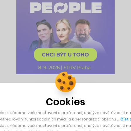
ina vedena podnikatelem v oblasti motorsportu Hragem Sark
porujících tento podnik nechybí ani Lucas di Grassi, známý
Cookies
táje Benetton, McLaren a Williams.
ies ukládáme vaše nastavení a preferencí, analýze návštěvnosti naš
středkování funkcí sociálních médií a k personalizaci obsahu …
Číst 
ies ukládáme vaše nastavení a preferencí, analýze návštěvnosti naš