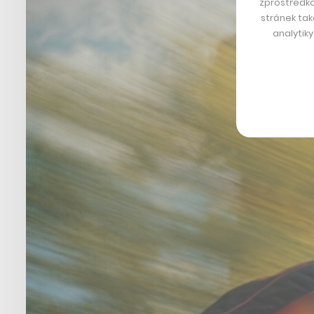
zprostředko
stránek tak
analytik