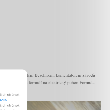
issianem a Khalilem Beschirem, komentátorem závodů
 ze světa série formulí na elektrický pohon Formula
ich stránek,
dále
ich stránek,