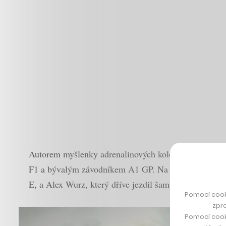
Autorem myšlenky adrenalinových koloběžek je skup
F1 a bývalým závodníkem A1 GP. Na seznamu jmen pod
E, a Alex Wurz, který dříve jezdil šampionát F1 za s
Pomocí cook
zpro
Pomocí cook