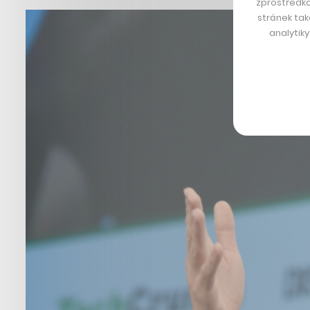
zprostředko
stránek tak
analytik