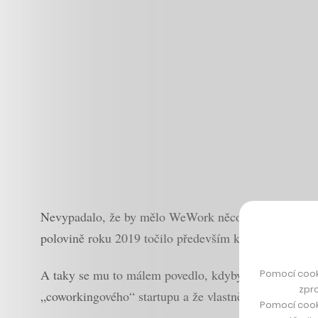
Nevypadalo, že by mělo WeWork něco zastavit, ale n
polovině roku 2019 točilo především kolem chystaného
A taky se mu to málem povedlo, kdyby v dodaných do
Pomocí cook
zpro
„coworkingového“ startupu a že vlastně v nejbližších 
Pomocí cook