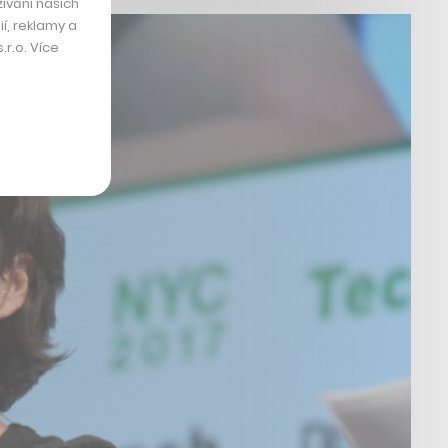
ívání našich
í, reklamy a
r.o. Více