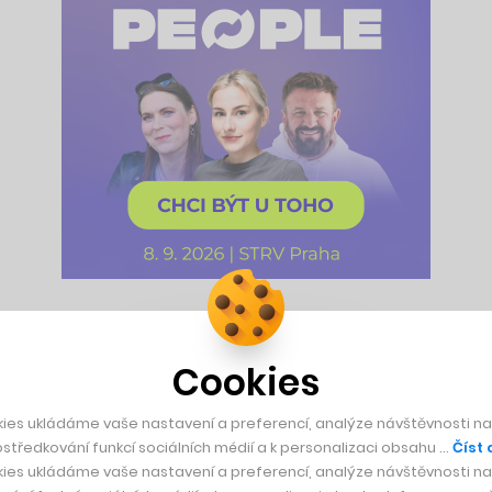
akonec to byl sám spoluzakladatel Adam Neumann, který mu p
 vstupu na burzu, kde chtěl WeWork nabrat další miliardy dol
Cookies
kumentech na americkou Komisi pro cenné papíry a burzu neu
ies ukládáme vaše nastavení a preferencí, analýze návštěvnosti naš
středkování funkcí sociálních médií a k personalizaci obsahu …
Číst 
letech není cílem vydělávat peníze.
ies ukládáme vaše nastavení a preferencí, analýze návštěvnosti naš