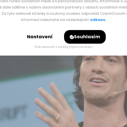
vání funkcí sociálních médií a k personalizaci obsahu. Informace o už
é dále sdílíme s našimi obchodními partnery z oblasti sociálních médi
y. Za tyto webové stránky a soubory cookies odpovídá CzechCrunch s.
informací naleznete na následujícím
odkazu
.
Nastavení
Souhlasím
Pokračovat s nezbytnými cookies