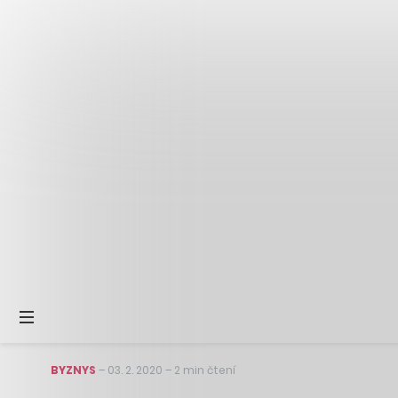
BYZNYS
–
03. 2. 2020
–
2 min čtení