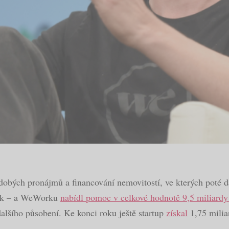
bých pronájmů a financování nemovitostí, ve kterých poté dá
Bank – a WeWorku
nabídl pomoc v celkové hodnotě 9,5 miliardy
alšího působení. Ke konci roku ještě startup
získal
1,75 milia