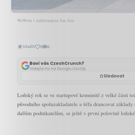
WeWork v kalifornském San Jose
Uložit
0
0
Zobrazit
komentáře
Baví vás CzechCrunch?
Vídejte ho na Googlu častěji.
Sledovat
Loňský rok se ve startupové komunitě z velké části t
původního spoluzakladatele a šéfa drancovat základy 
dalším podnikatelům, se ještě v první polovině loňsk