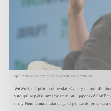
Spoluzakladatel a bývalý šéf WeWorku Adam Neumann
WeWork má přitom obrovské závazky na poli dlouhodo
vstoupil největší investor startupu – japonský Soft
firmy Neumanna a také nasypal peníze do provozu a d