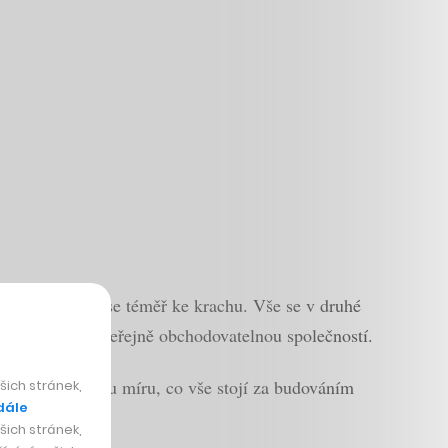
omohl dostat se téměř ke krachu. Vše se v druhé
arů a stát se veřejně obchodovatelnou společností.
vedl na pravou míru, co vše stojí za budováním
ich stránek,
dále
ich stránek,