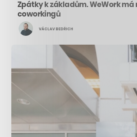
Zpátky k základům. WeWork má nov
coworkingů
VÁCLAV BEDŘICH