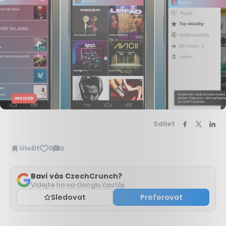
INSIDER
Sdílet
Uložit
0
0
Zobrazit
komentáře
Baví vás CzechCrunch?
Vídejte ho na Googlu častěji.
Sledovat
Preferovat