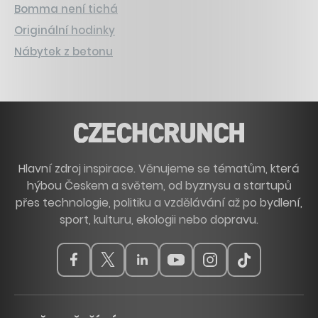
Bomma není tichá
Originální hodinky
Nábytek z betonu
Hlavní zdroj inspirace. Věnujeme se tématům, která
hýbou Českem a světem, od byznysu a startupů
přes technologie, politiku a vzdělávání až po bydlení,
sport, kulturu, ekologii nebo dopravu.