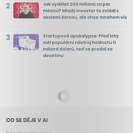
2
Jak vydělat 200 milionů za pár
měsíců? Mladý investor to zvládl s
akciemi Xeroxu, ale chce mnohem víc
3
Startupová apokalypsa: Před lety
měl populární nástroj hodnotu 11
miliard dolarů, teď se prodal za
desetinu
CO SE DĚJE V AI