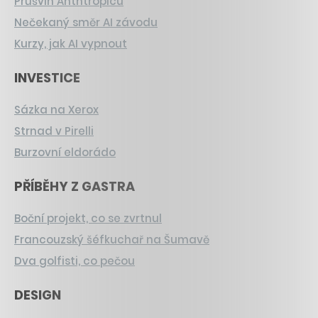
Průšvih Anthtropicu
Nečekaný směr AI závodu
Kurzy, jak AI vypnout
INVESTICE
Sázka na Xerox
Strnad v Pirelli
Burzovní eldorádo
PŘÍBĚHY Z GASTRA
Boční projekt, co se zvrtnul
Francouzský šéfkuchař na Šumavě
Dva golfisti, co pečou
DESIGN