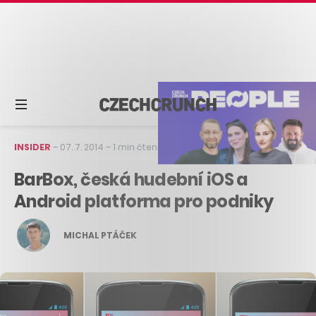
INSIDER
–
07. 7. 2014
–
1 min čtení
BarBox, česká hudební iOS a
Android platforma pro podniky
MICHAL PTÁČEK