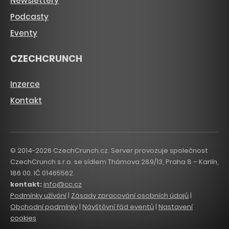
Newslettery
Podcasty
Eventy
CZECHCRUNCH
Inzerce
Kontakt
© 2014-2026 CzechCrunch.cz. Server provozuje společnost
CzechCrunch s.r.o. se sídlem Thámova 289/13, Praha 8 – Karlín,
186 00. IČ 01465562.
kontakt:
info@cc.cz
Podmínky užívání
|
Zásady zpracování osobních údajů
|
Obchodní podmínky
|
Návštěvní řád eventů
|
Nastavení
cookies