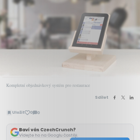
Kompletní objednávkový systém pro restaurace
Sdílet
Uložit
0
0
Zobrazit
komentáře
Baví vás CzechCrunch?
Vídejte ho na Googlu častěji.