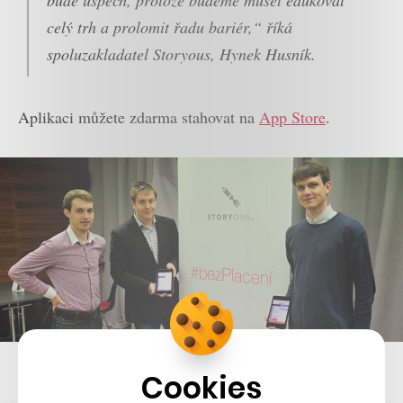
bude úspěch, protože budeme muset edukovat
celý trh a prolomit řadu bariér,“ říká
spoluzakladatel Storyous, Hynek Husník.
Aplikaci můžete zdarma stahovat na
App Store
.
Storyous…
Cookies