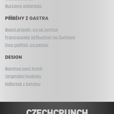
Burzovní eldorádo
PŘÍBĚHY Z GASTRA
Boční projekt, co se zvrtnul
Francouzský šéfkuchař na Šumavě
Dva golfisti, co pečou
DESIGN
Bomma není tichá
Originální hodinky
Nábytek z betonu