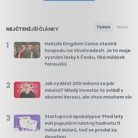
Týden
Měsíc
NEJČTENĚJŠÍ ČLÁNKY
1
Hvězda Kingdom Come otevírá
hospodu na Vinohradech. Je to moje
vyznání lásky k Česku, říká miláček
fanoušků
2
Jak vydělat 200 milionů za pár
měsíců? Mladý investor to zvládl s
akciemi Xeroxu, ale chce mnohem víc
3
Startupová apokalypsa: Před lety
měl populární nástroj hodnotu 11
miliard dolarů, teď se prodal za
desetinu