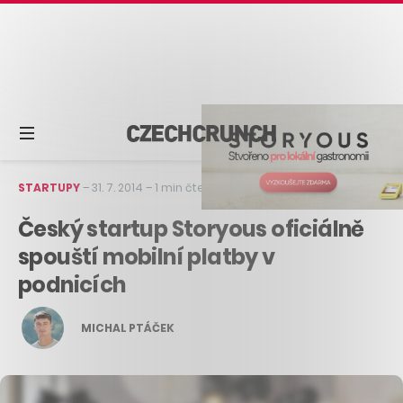
STARTUPY
–
31. 7. 2014
–
1 min čtení
Český startup Storyous oficiálně
spouští mobilní platby v
podnicích
MICHAL PTÁČEK