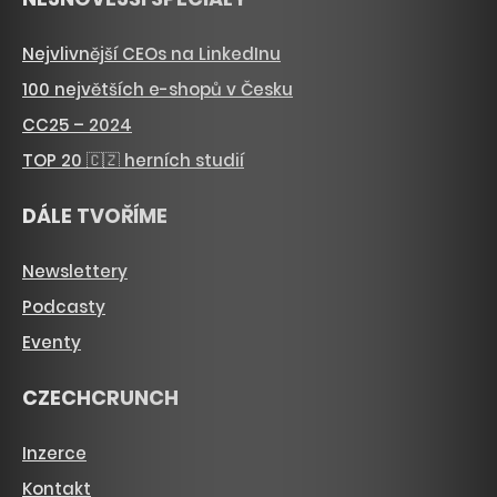
Nejvlivnější CEOs na LinkedInu
100 největších e-shopů v Česku
CC25 – 2024
TOP 20 🇨🇿 herních studií
DÁLE TVOŘÍME
Newslettery
Podcasty
Eventy
CZECHCRUNCH
Inzerce
Kontakt