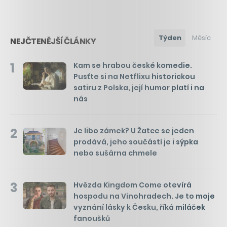
Týden
Měsíc
NEJČTENĚJŠÍ ČLÁNKY
1
Kam se hrabou české komedie.
Pusťte si na Netflixu historickou
satiru z Polska, její humor platí i na
nás
2
Je libo zámek? U Žatce se jeden
prodává, jeho součástí je i sýpka
nebo sušárna chmele
3
Hvězda Kingdom Come otevírá
hospodu na Vinohradech. Je to moje
vyznání lásky k Česku, říká miláček
fanoušků