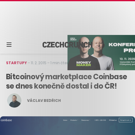
STARTUPY
–
11. 2. 2015
–
1 min čtení
Bitcoinový marketplace Coinbase
se dnes konečně dostal i do ČR!
VÁCLAV BEDŘICH