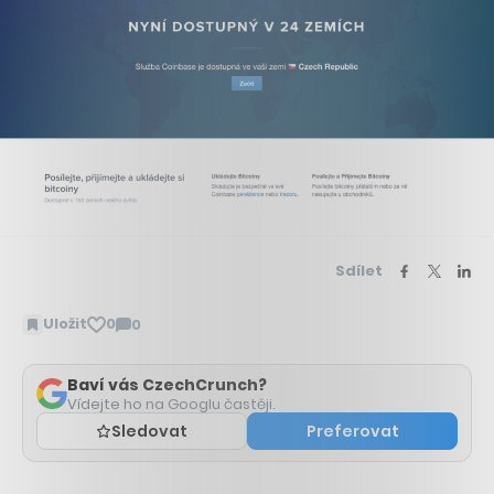
Sdílet
Uložit
0
0
Zobrazit
komentáře
Baví vás CzechCrunch?
Vídejte ho na Googlu častěji.
Sledovat
Preferovat