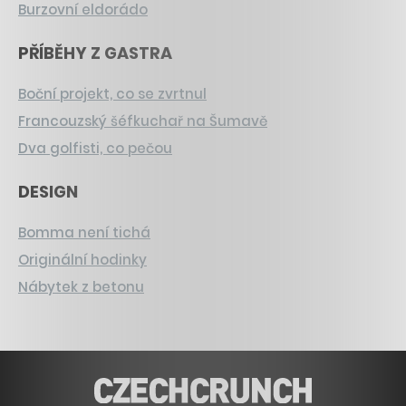
Burzovní eldorádo
PŘÍBĚHY Z GASTRA
Boční projekt, co se zvrtnul
Francouzský šéfkuchař na Šumavě
Dva golfisti, co pečou
DESIGN
Bomma není tichá
Originální hodinky
Nábytek z betonu