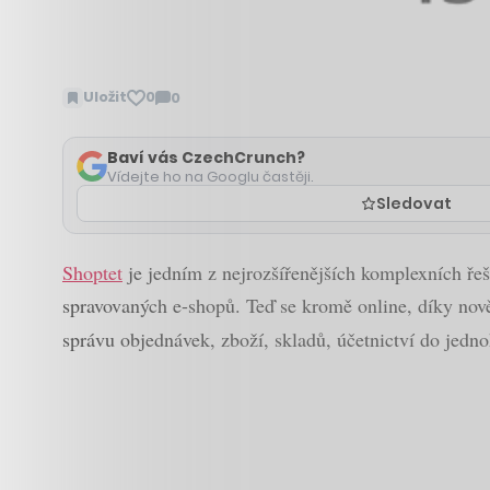
Uložit
0
0
Zobrazit
komentáře
Baví vás CzechCrunch?
Vídejte ho na Googlu častěji.
Sledovat
Shoptet
je jedním z nejrozšířenějších komplexních ře
spravovaných e-shopů. Teď se kromě online, díky nově 
správu objednávek, zboží, skladů, účetnictví do jedn