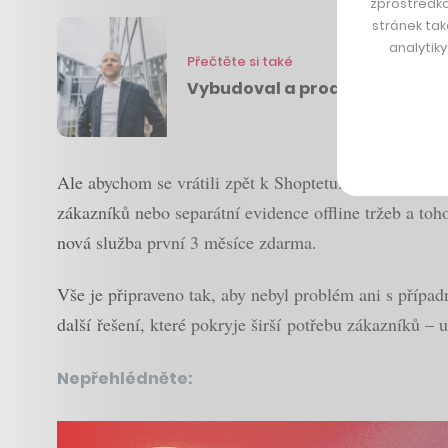
zprostředko
stránek tak
analytik
Přečtěte si také
Vybudoval a prodal čtyři firmy,
Ale abychom se vrátili zpět k Shoptetu. Mezi další 
zákazníků nebo separátní evidence offline tržeb a to
nová služba první 3 měsíce zdarma.
Vše je připraveno tak, aby nebyl problém ani s případ
další řešení, které pokryje širší potřebu zákazníků 
Nepřehlédněte: