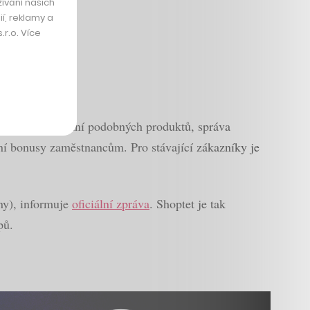
ívání našich
í, reklamy a
r.o. Více
žností zobrazování podobných produktů, správa
ční bonusy zaměstnancům. Pro stávající zákazníky je
dny), informuje
oficiální zpráva
. Shoptet je tak
pů.