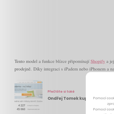
Tento model a funkce blízce připomínají
Shopify
a je
prodejně. Díky integraci s iPadem nebo iPhonem a na
Přečtěte si také
Ondřej Tomek kupuje 70% čes
Pomocí cook
zpro
Pomocí cook