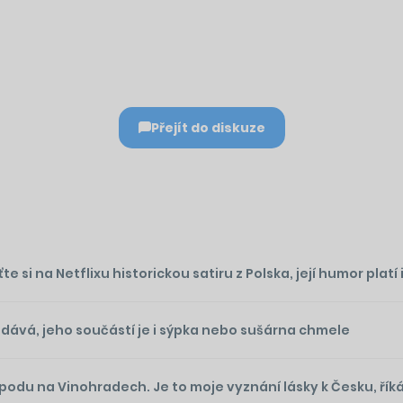
Přejít do diskuze
si na Netflixu historickou satiru z Polska, její humor platí 
odává, jeho součástí je i sýpka nebo sušárna chmele
du na Vinohradech. Je to moje vyznání lásky k Česku, řík