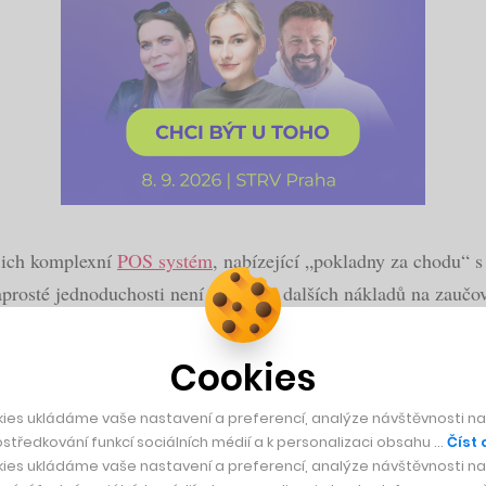
jich komplexní
POS systém
, nabízející „pokladny za chodu“ 
prosté jednoduchosti není ani třeba dalších nákladů na zaučo
Cookies
kého poskytovatele eshopů Shoptet.cz
ies ukládáme vaše nastavení a preferencí, analýze návštěvnosti naš
středkování funkcí sociálních médií a k personalizaci obsahu …
Číst 
ies ukládáme vaše nastavení a preferencí, analýze návštěvnosti naš