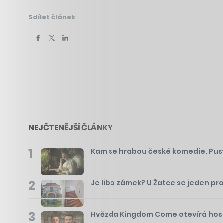
Sdílet článek
NEJČTENĚJŠÍ ČLÁNKY
1
Kam se hrabou české komedie. Pusťte 
2
Je libo zámek? U Žatce se jeden pr
3
Hvězda Kingdom Come otevírá hospo