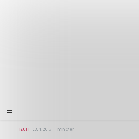
TECH
–
23. 4. 2015
–
1 min čtení