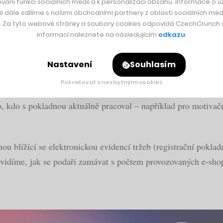
vání funkcí sociálních médií a k personalizaci obsahu. Informace o už
é dále sdílíme s našimi obchodními partnery z oblasti sociálních médi
y. Za tyto webové stránky a soubory cookies odpovídá CzechCrunch s.
informací naleznete na následujícím
odkazu
.
 teď poslal do světa i Driveto
Nastavení
Souhlasím
Pokračovat s nezbytnými cookies
výhody systému patří přímé markování zboží přes čtečku s mo
ho, kdo s pokladnou aktuálně pracoval – například pro motiva
nou blížící se elektronickou evidencí tržeb (registrační pokla
– uvidíme, jak se podaří zamávat s počtem provozovaných e-sho