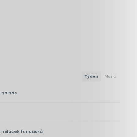
Týden
Měsíc
i na nás
á miláček fanoušků