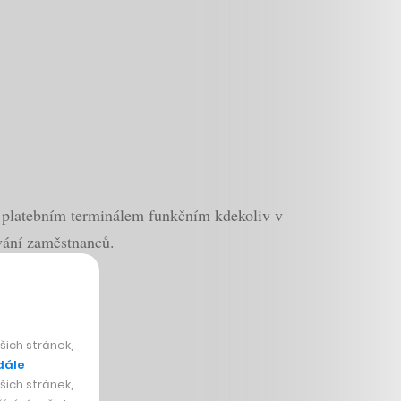
s platebním terminálem funkčním kdekoliv v
vání zaměstnanců.
ich stránek,
dále
ich stránek,