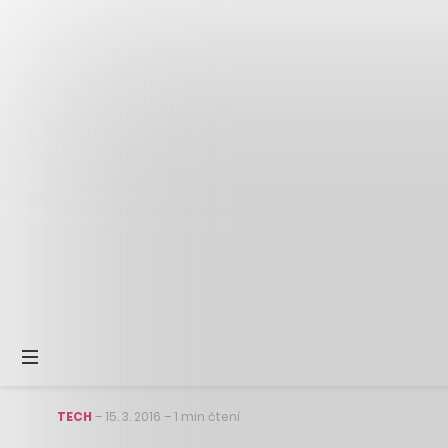
TECH
–
15. 3. 2016
–
1 min čtení