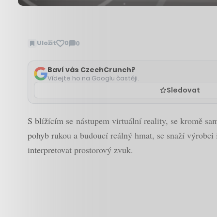
Uložit
0
0
Zobrazit
komentáře
Baví vás CzechCrunch?
Vídejte ho na Googlu častěji.
Sledovat
S blížícím se nástupem virtuální reality, se kromě s
pohyb rukou a budoucí reálný hmat, se snaží výrobci 
interpretovat prostorový zvuk.