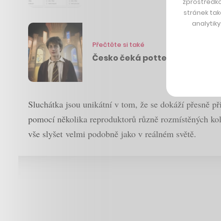
zprostředko
stránek tak
analytik
Přečtěte si také
Česko čeká potterovské léto. 
Sluchátka jsou unikátní v tom, že se dokáží přesně p
pomocí několika reproduktorů různě rozmístěných kol
vše slyšet velmi podobně jako v reálném světě.