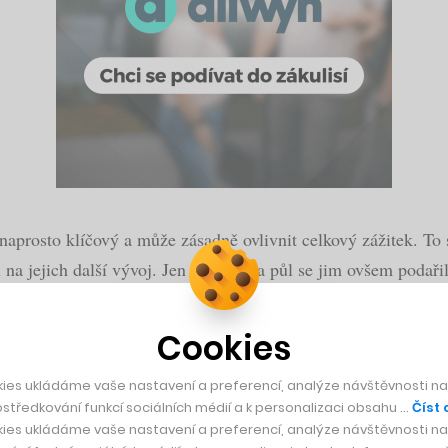
naprosto klíčový a může zásadně ovlivnit celkový zážitek. To 
ů na jejich další vývoj. Jen za týden a půl se jim ovšem podař
Cookies
ies ukládáme vaše nastavení a preferencí, analýze návštěvnosti naš
středkování funkcí sociálních médií a k personalizaci obsahu …
Číst 
tantně najde a umožní stáhnout libovolné logo ve 
ies ukládáme vaše nastavení a preferencí, analýze návštěvnosti naš