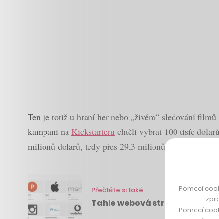
Ten je totiž u hraní her nebo „živém“ sledování filmů 
kampani na
Kickstarteru
chtěli vybrat 100 tisíc dolar
milionů dolarů, tedy přes 29,3 milionů korun.
Pomocí cook
Přečtěte si také
zpro
Tahle webová stránka vám ins
Pomocí cook