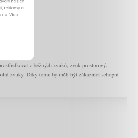
ívání našich
í, reklamy a
r.o. Více
zprostředkovat z běžných zvuků, zvuk prostorový,
olní zvuky. Díky tomu by měli být zákazníci schopni