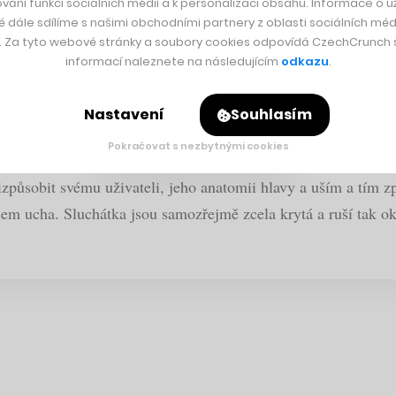
vání funkcí sociálních médií a k personalizaci obsahu. Informace o už
é dále sdílíme s našimi obchodními partnery z oblasti sociálních médi
y. Za tyto webové stránky a soubory cookies odpovídá CzechCrunch s.
informací naleznete na následujícím
odkazu
.
Fanoušci ocení masivní výstavu i kino
Nastavení
Souhlasím
Pokračovat s nezbytnými cookies
řizpůsobit svému uživateli, jeho anatomii hlavy a uším a tím 
em ucha. Sluchátka jsou samozřejmě zcela krytá a ruší tak ok