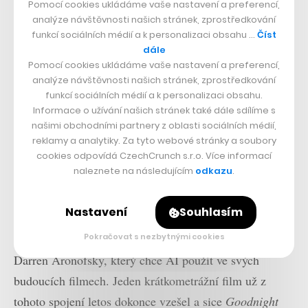
Pomocí cookies ukládáme vaše nastavení a preferencí,
analýze návštěvnosti našich stránek, zprostředkování
funkcí sociálních médií a k personalizaci obsahu …
Číst
dále
Pomocí cookies ukládáme vaše nastavení a preferencí,
analýze návštěvnosti našich stránek, zprostředkování
funkcí sociálních médií a k personalizaci obsahu.
Informace o užívání našich stránek také dále sdílíme s
našimi obchodními partnery z oblasti sociálních médií,
reklamy a analytiky. Za tyto webové stránky a soubory
cookies odpovídá CzechCrunch s.r.o. Více informací
naleznete na následujícím
odkazu
.
Nastavení
Souhlasím
Pro DeepMind to navíc není první spojení se světem
filmu. Spolupracuje s ní například i filmový režisér
Pokračovat s nezbytnými cookies
Darren Aronofsky, který chce AI použít ve svých
budoucích filmech. Jeden krátkometrážní film už z
tohoto spojení letos dokonce vzešel a sice
Goodnight