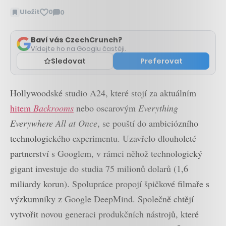
Uložit
0
0
Zobrazit
komentáře
Baví vás CzechCrunch?
Vídejte ho na Googlu častěji.
Sledovat
Preferovat
Hollywoodské studio A24, které stojí za aktuálním
hitem
Backrooms
nebo oscarovým
Everything
Everywhere All at Once
, se pouští do ambiciózního
technologického experimentu. Uzavřelo dlouholeté
partnerství s Googlem, v rámci něhož technologický
gigant investuje do studia 75 milionů dolarů (1,6
miliardy korun). Spolupráce propojí špičkové filmaře s
výzkumníky z Google DeepMind. Společně chtějí
vytvořit novou generaci produkčních nástrojů, které