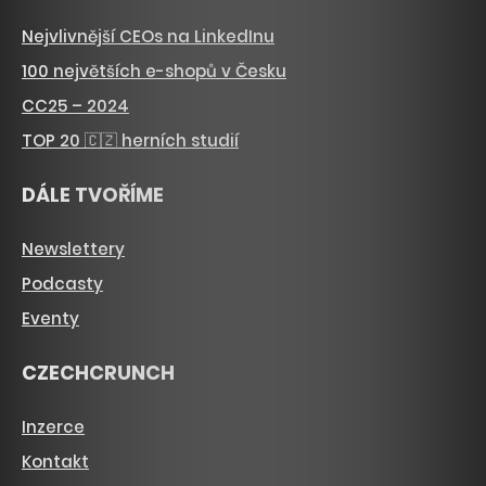
Nejvlivnější CEOs na LinkedInu
100 největších e-shopů v Česku
CC25 – 2024
TOP 20 🇨🇿 herních studií
DÁLE TVOŘÍME
Newslettery
Podcasty
Eventy
CZECHCRUNCH
Inzerce
Kontakt