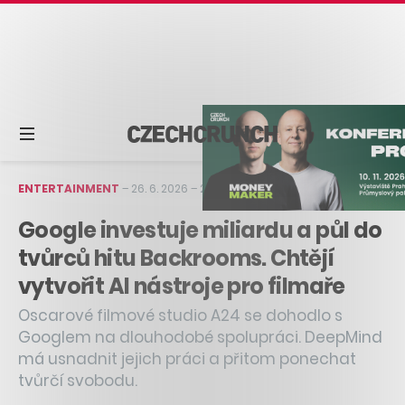
ENTERTAINMENT
–
26. 6. 2026
–
2 min čtení
Google investuje miliardu a půl do
tvůrců hitu Backrooms. Chtějí
vytvořit AI nástroje pro filmaře
Oscarové filmové studio A24 se dohodlo s
Googlem na dlouhodobé spolupráci. DeepMind
má usnadnit jejich práci a přitom ponechat
tvůrčí svobodu.