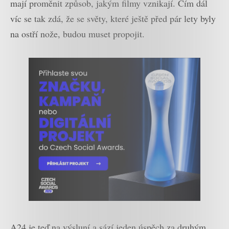
mají proměnit způsob, jakým filmy vznikají. Čím dál
víc se tak zdá, že se světy, které ještě před pár lety byly
na ostří nože, budou muset propojit.
A24 je teď na výsluní a sází jeden úspěch za druhým,