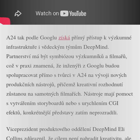
A24 tak podle Googlu
získá
přímý přístup k výzkumné
infrastruktuře i vědeckým týmům DeepMind.
Partnerství má být symbiózou výzkumníků a filmařů,
což v praxi znamená, že inženýři z Googlu budou
spolupracovat přímo s tvůrci v A24 na vývoji nových
produkčních nástrojů, přičemž kreativní rozhodnutí
zůstanou na samotných filmařích. Nástroje mají pomoct
s vytvářením storyboardů nebo s urychlením CGI
efektů, konkrétnější představy zatím neprozradili.
Viceprezident produktového oddělení DeepMind Eli
Collins zdůraznil, že cílem není nahradit kreativitu, ale