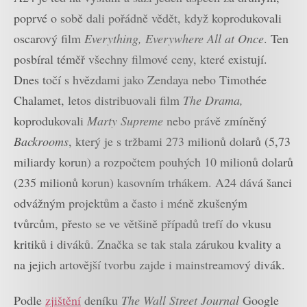
poprvé o sobě dali pořádně vědět, když koprodukovali
oscarový film
Everything, Everywhere All at Once
. Ten
posbíral téměř všechny filmové ceny, které existují.
Dnes točí s hvězdami jako Zendaya nebo Timothée
Chalamet, letos distribuovali film
The Drama,
koprodukovali
Marty Supreme
nebo právě zmíněný
Backrooms
, který je s tržbami 273 milionů dolarů (5,73
miliardy korun) a rozpočtem pouhých 10 milionů dolarů
(235 milionů korun) kasovním trhákem. A24 dává šanci
odvážným projektům a často i méně zkušeným
tvůrcům, přesto se ve většině případů trefí do vkusu
kritiků i diváků. Značka se tak stala zárukou kvality a
na jejich artovější tvorbu zajde i mainstreamový divák.
Podle
zjištění
deníku
The Wall Street Journal
Google