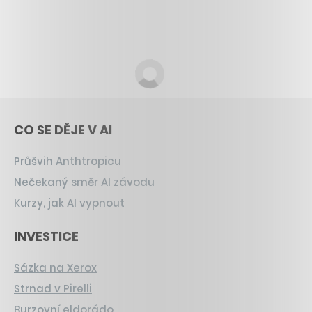
CO SE DĚJE V AI
Průšvih Anthtropicu
Nečekaný směr AI závodu
Kurzy, jak AI vypnout
INVESTICE
Sázka na Xerox
Strnad v Pirelli
Burzovní eldorádo