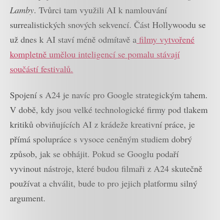
Lamby
. Tvůrci tam využili AI k namlouvání
surrealistických snových sekvencí. Část Hollywoodu se
už dnes k AI staví méně odmítavě a
filmy vytvořené
kompletně umělou inteligencí se pomalu stávají
součástí festivalů.
Spojení s A24 je navíc pro Google strategickým tahem.
V době, kdy jsou velké technologické firmy pod tlakem
kritiků obviňujících AI z krádeže kreativní práce, je
přímá spolupráce s vysoce ceněným studiem dobrý
způsob, jak se obhájit. Pokud se Googlu podaří
vyvinout nástroje, které budou filmaři z A24 skutečně
používat a chválit, bude to pro jejich platformu silný
argument.