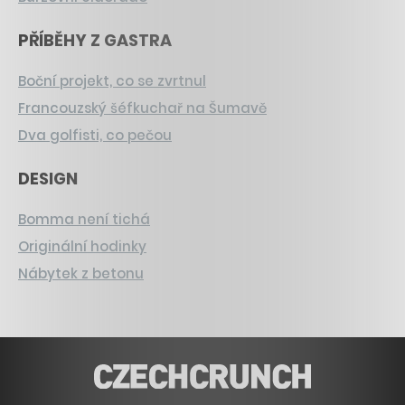
PŘÍBĚHY Z GASTRA
Boční projekt, co se zvrtnul
Francouzský šéfkuchař na Šumavě
Dva golfisti, co pečou
DESIGN
Bomma není tichá
Originální hodinky
Nábytek z betonu