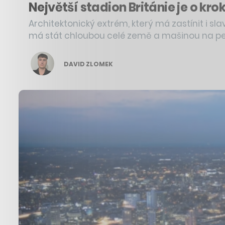
Největší stadion Británie je o kro
Architektonický extrém, který má zastínit i s
má stát chloubou celé země a mašinou na pe
DAVID ZLOMEK