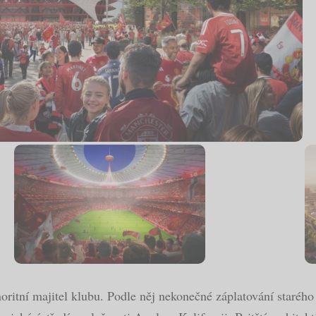
inoritní majitel klubu. Podle něj nekonečné záplatování starého