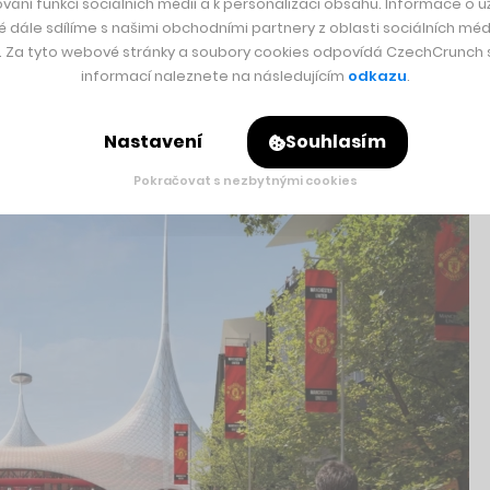
vání funkcí sociálních médií a k personalizaci obsahu. Informace o už
é dále sdílíme s našimi obchodními partnery z oblasti sociálních médi
vníků a vyjednavačů, Manchester United to vymyslel jinak. D
y. Za tyto webové stránky a soubory cookies odpovídá CzechCrunch s.
ktarů průmyslových skladů, které leží jen asi 350 metrů od s
informací naleznete na následujícím
odkazu
.
pe napojené na tramvajovou a vlakovou síť.
Nastavení
Souhlasím
Pokračovat s nezbytnými cookies