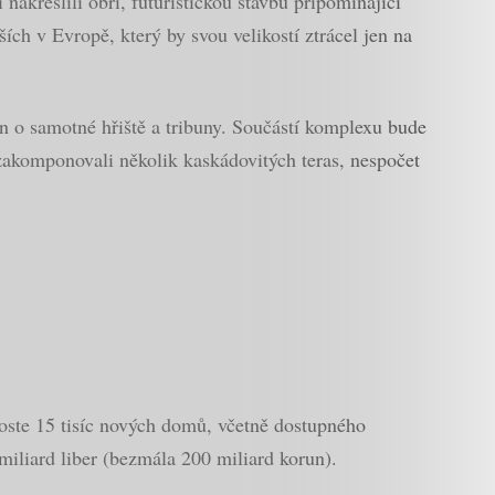
 nakreslili obří, futuristickou stavbu připomínající
ších v Evropě, který by svou velikostí ztrácel jen na
n o samotné hřiště a tribuny. Součástí komplexu bude
 zakomponovali několik kaskádovitých teras, nespočet
roste 15 tisíc nových domů, včetně dostupného
miliard liber (bezmála 200 miliard korun).