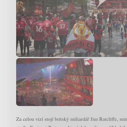
Za celou vizí stojí britský miliardář Jim Ratcliffe, m