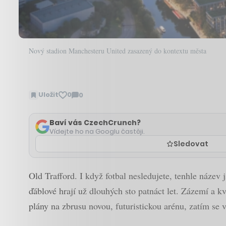
Nový stadion Manchesteru United zasazený do kontextu města
Uložit
0
0
Zobrazit
komentáře
Baví vás CzechCrunch?
Vídejte ho na Googlu častěji.
Sledovat
Old Trafford. I když fotbal nesledujete, tenhle náze
ďáblové hrají už dlouhých sto patnáct let. Zázemí a k
plány na zbrusu novou, futuristickou arénu, zatím se 