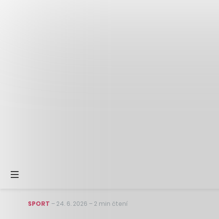
SPORT
–
24. 6. 2026
–
2 min čtení