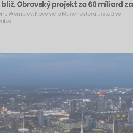
k blíž. Obrovský projekt za 60 miliard 
lavné Wembley. Nové sídlo Manchesteru United se
níze.