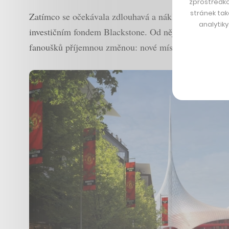
zprostředko
stránek tak
Zatímco se očekávala zdlouhavá a nákladná bitva prá
analytik
investičním fondem Blackstone. Od něj odkoupil 10 he
fanoušků příjemnou změnou: nové místo je mnohem lé