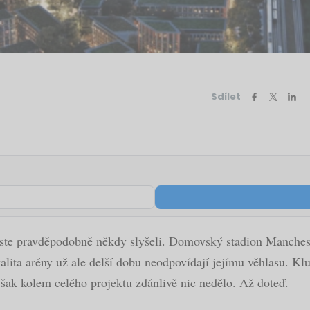
Sdílet
v jste pravděpodobně někdy slyšeli. Domovský stadion Manches
valita arény už ale delší dobu neodpovídají jejímu věhlasu. K
však kolem celého projektu zdánlivě nic nedělo. Až doteď.