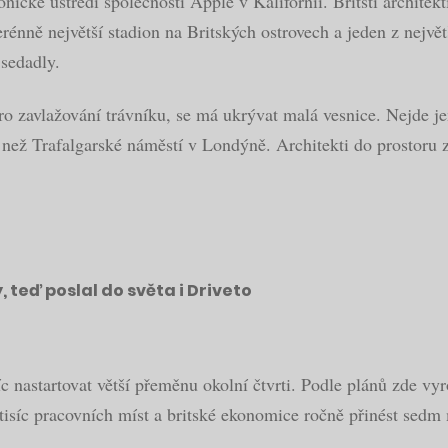
onické ústředí společnosti Apple v Kalifornii. Britští architekti
rénně největší stadion na Britských ostrovech a jeden z největ
 sedadly.
ro zavlažování trávníku, se má ukrývat malá vesnice. Nejde je
í než Trafalgarské náměstí v Londýně. Architekti do prostoru
 teď poslal do světa i Driveto
c nastartovat větší přeměnu okolní čtvrti. Podle plánů zde vy
tisíc pracovních míst a britské ekonomice ročně přinést sedm 