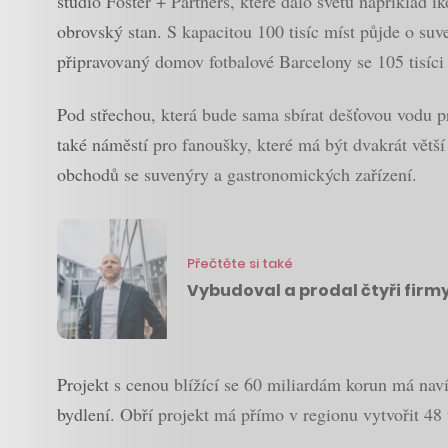
studio Foster + Partners, které dalo světu například ik
obrovský stan. S kapacitou 100 tisíc míst půjde o suve
připravovaný domov fotbalové Barcelony se 105 tisíci
Pod střechou, která bude sama sbírat dešťovou vodu p
také náměstí pro fanoušky, které má být dvakrát větš
obchodů se suvenýry a gastronomických zařízení.
Přečtěte si také
Vybudoval a prodal čtyři firmy,
Projekt s cenou blížící se 60 miliardám korun má naví
bydlení. Obří projekt má přímo v regionu vytvořit 48 