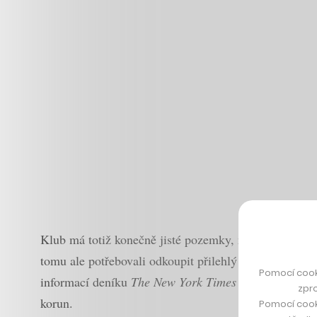
Klub má totiž konečně jisté pozemky, na kterých nová
tomu ale potřebovali odkoupit přilehlý železniční termi
Pomocí cook
informací deníku
The New York Times
si za pozemky
zpro
korun.
Pomocí cook