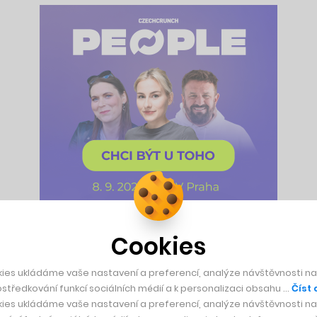
Cookies
 aréna vyroste. Cesta k nim ale nebyla přímočará. United chtě
nál logistické společnosti Freightliner. A tady se celá vize zač
ies ukládáme vaše nastavení a preferencí, analýze návštěvnosti naš
řekla
v přepočtu o 8,5 miliardy korun. A to byl pro vedení klu
středkování funkcí sociálních médií a k personalizaci obsahu …
Číst 
ies ukládáme vaše nastavení a preferencí, analýze návštěvnosti naš