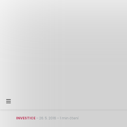
INVESTICE
–
26. 5. 2016
–
1 min čtení