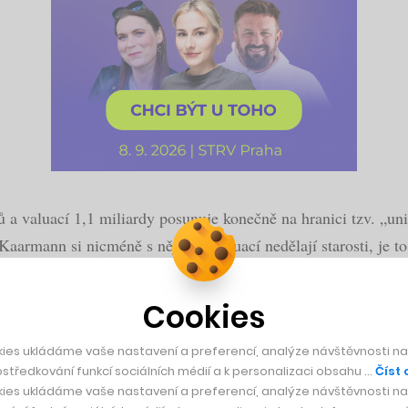
 a valuací 1,1 miliardy posunuje konečně na hranici tzv. „uni
aarmann si nicméně s nějakou valuací nedělají starosti, je to
 ve skutečnosti vede.
Cookies
ies ukládáme vaše nastavení a preferencí, analýze návštěvnosti naš
středkování funkcí sociálních médií a k personalizaci obsahu …
Číst 
už brzy vyrábět milion elektroaut ročně
ies ukládáme vaše nastavení a preferencí, analýze návštěvnosti naš