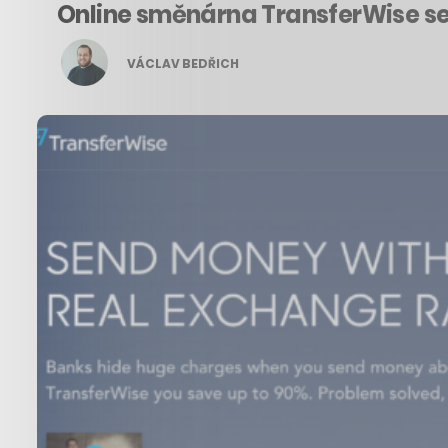
Online směnárna TransferWise se 
VÁCLAV BEDŘICH