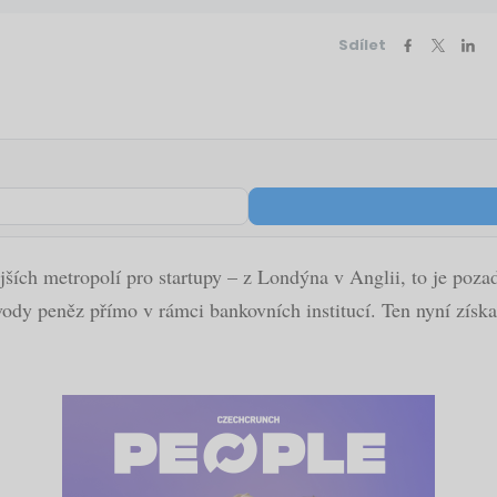
Sdílet
ějších metropolí pro startupy – z Londýna v Anglii, to je poza
dy peněz přímo v rámci bankovních institucí. Ten nyní získal 