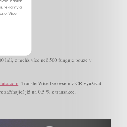
ívání našich
í, reklamy a
r.o. Více
 lidí, z nichž více než 500 funguje pouze v
luto.com
. TransferWise lze ovšem z ČR využívat
 začínající již na 0,5 % z transakce.