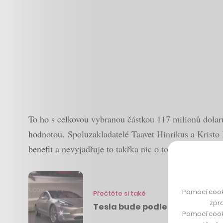
To ho s celkovou vybranou částkou 117 milionů dolarů
hodnotou. Spoluzakladatelé Taavet Hinrikus a Kristo K
benefit a nevyjadřuje to takřka nic o tom, jak se firmě
Pomocí cook
Přečtěte si také
zpro
Tesla bude podle Elona Muska 
Pomocí cook