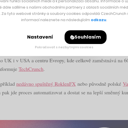
vání funkcí sociálních médií a k personalizaci obsahu. Informace o už
é dále sdílíme s našimi obchodními partnery z oblasti sociálních médi
y. Za tyto webové stránky a soubory cookies odpovídá CzechCrunch s.
informací naleznete na následujícím
odkazu
.
 sílí. Firma je teď podpořila čísly
Nastavení
Souhlasím
Pokračovat s nezbytnými cookies
 UK i v USA a centru Evropy, kde celkově zaměstnává na 600
informuje
TechCrunch
.
apříklad
nedávno spuštěný RoklenFX
nebo původně polské
Va
pak jde proces automatizovat a dostat se na lepší směnný kurz