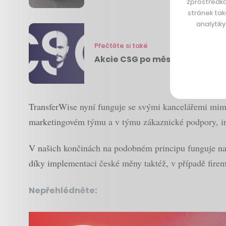
zprostředko
stránek tak
analytik
Přečtěte si také
Akcie CSG po měsících bídy zase
TransferWise nyní funguje se svými kancelářemi mimo
marketingovém týmu a v týmu zákaznické podpory, 
V našich končinách na podobném principu funguje n
díky implementaci české měny taktéž, v případě firem 
Nepřehlédněte: