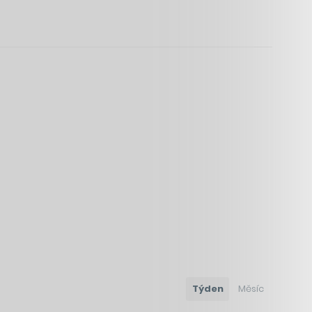
Týden
Měsíc