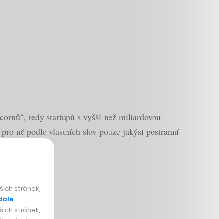
cornů“, tedy startupů s vyšší než miliardovou
 pro ně podle vlastních slov pouze jakýsi postranní
ich stránek,
dále
ich stránek,