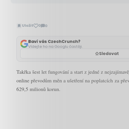
Uložit
0
0
Zobrazit
komentáře
Baví vás CzechCrunch?
Vídejte ho na Googlu častěji.
Sledovat
Takřka šest let fungování a start z jedné z nejzajímav
online převodům měn a ušetření na poplatcích za převo
629,5 milionů korun.