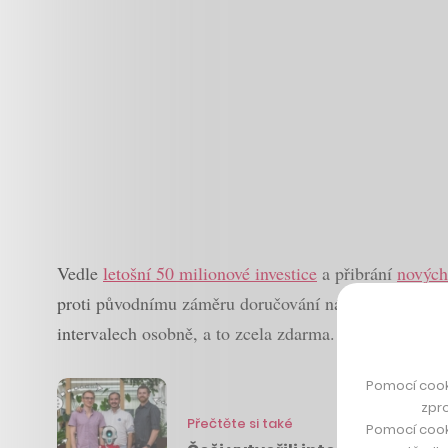
Vedle
letošní 50 milionové investice
a přibrání
nových
proti původnímu záměru doručování nákupů. Objednáv
intervalech osobně, a to zcela zdarma.
Pomocí cook
zpro
Přečtěte si také
Pomocí cook