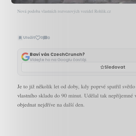
Nová podoba vlastních rozvozových vozidel Rohlik.cz
Uložit
0
0
Zobrazit
komentáře
Baví vás CzechCrunch?
Vídejte ho na Googlu častěji.
Sledovat
Je to již několik let od doby, kdy poprvé spatřil svě
vlastního skladu do 90 minut. Udělal tak nepříjemné 
objednat nejdříve na další den.