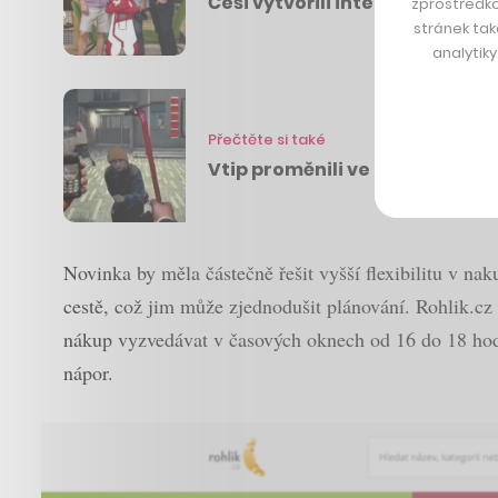
Češi vytvořili interaktivní pl
zprostředko
stránek tak
analytik
Přečtěte si také
Vtip proměnili ve hru s milion
Novinka by měla částečně řešit vyšší flexibilitu v na
cestě, což jim může zjednodušit plánování. Rohlik.c
nákup vyzvedávat v časových oknech od 16 do 18 hodin
nápor.