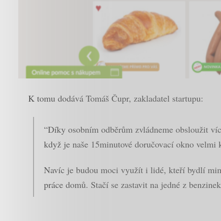
K tomu dodává Tomáš Čupr, zakladatel startupu:
“Díky osobním odběrům zvládneme obsloužit více 
když je naše 15minutové doručovací okno velmi kom
Navíc je budou moci využít i lidé, kteří bydlí m
práce domů. Stačí se zastavit na jedné z benzin