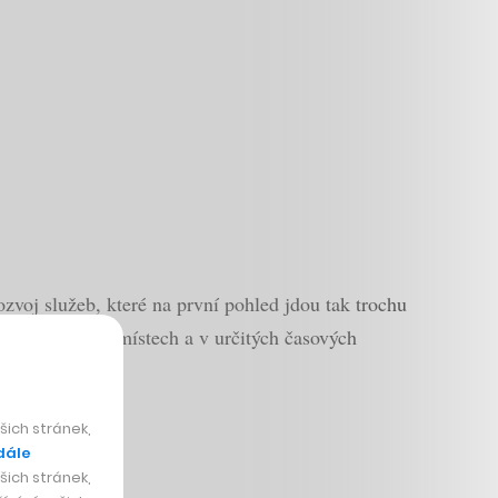
ozvoj služeb, které na první pohled jdou tak trochu
em vybraných místech a v určitých časových
ich stránek,
dále
ich stránek,