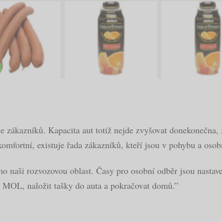
zákazníků. Kapacita aut totiž nejde zvyšovat donekonečna, z
fortní, existuje řada zákazníků, kteří jsou v pohybu a osobní
imo naši rozvozovou oblast. Časy pro osobní odběr jsou nastav
ek MOL, naložit tašky do auta a pokračovat domů.”