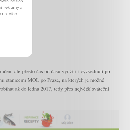
 příběh
ívání našich
í, reklamy a
r.o. Více
ručen, ale přesto čas od času využijí i vyzvednutí po
cími stanicemi MOL po Praze, na kterých je možné
bíhat až do ledna 2017, tedy přes největší sváteční