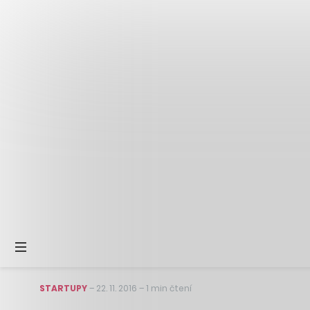
STARTUPY
–
22. 11. 2016
–
1 min čtení