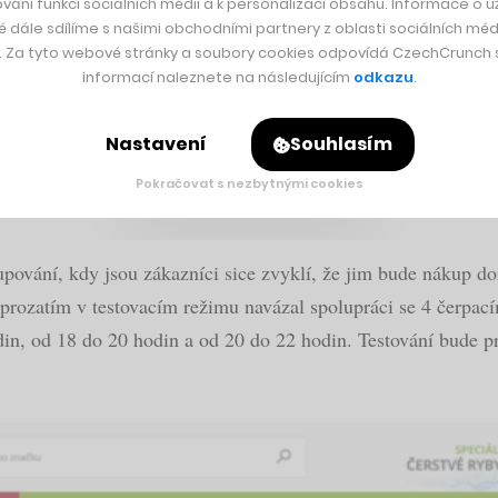
atformu, kde si každý může publikovat svůj komiksový
vání funkcí sociálních médií a k personalizaci obsahu. Informace o už
é dále sdílíme s našimi obchodními partnery z oblasti sociálních médi
y. Za tyto webové stránky a soubory cookies odpovídá CzechCrunch s.
informací naleznete na následujícím
odkazu
.
Nastavení
Souhlasím
ovým rozpočtem. Ožívá v ní Jiří Kára
Pokračovat s nezbytnými cookies
kupování, kdy jsou zákazníci sice zvyklí, že jim bude nákup do
z prozatím v testovacím režimu navázal spolupráci se 4 čerpa
, od 18 do 20 hodin a od 20 do 22 hodin. Testování bude pro