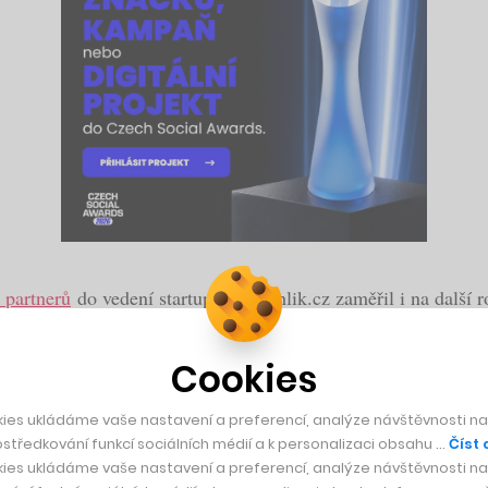
 partnerů
do vedení startupu, se Rohlik.cz zaměřil i na další r
ku si bude totiž možné od dnešního dne vyzvednout na před
Cookies
ies ukládáme vaše nastavení a preferencí, analýze návštěvnosti naš
středkování funkcí sociálních médií a k personalizaci obsahu …
Číst 
ies ukládáme vaše nastavení a preferencí, analýze návštěvnosti naš